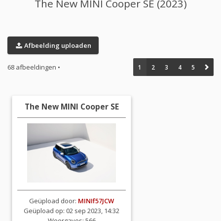
The New MINI Cooper SE (2023)
Afbeelding uploaden
68 afbeeldingen •
1
2
3
4
5
The New MINI Cooper SE
Geüpload door:
MINIf57JCW
Geüpload op: 02 sep 2023, 14:32
Weergaves: 566