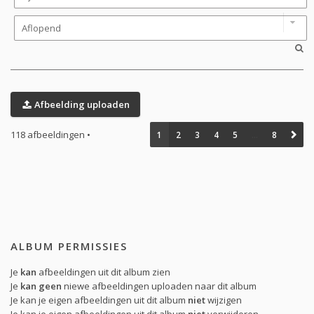
Afbeelding uploaden
118 afbeeldingen •
1
2
3
4
5
…
8
ALBUM PERMISSIES
Je
kan
afbeeldingen uit dit album zien
Je
kan geen
niewe afbeeldingen uploaden naar dit album
Je kan je eigen afbeeldingen uit dit album
niet
wijzigen
Je kan je eigen afbeeldingen uit dit album
niet
verwijderen