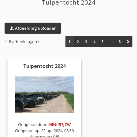
Tulpentocht 2024
Afbeelding uploaden
118 afbeeldingen •
1
2
3
4
5
…
8
Tulpentocht 2024
Geüpload door:
MINIf57JCW
Geüpload op: 22 apr 2024, 08:50
Weergaves: 915