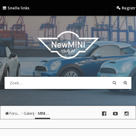
Snelle links
Regist
Forumoverzicht
Galerij
MINI cabrio (R52)