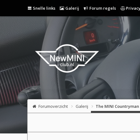
Snelle links
Galerij
Forum regels
Privacy
Forumoverzicht
Galerij
The MINI Countryman 