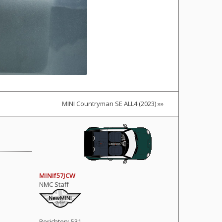
MINI Countryman SE ALL4 (2023) »»
MINIf57JCW
NMC Staff
Berichten:
531