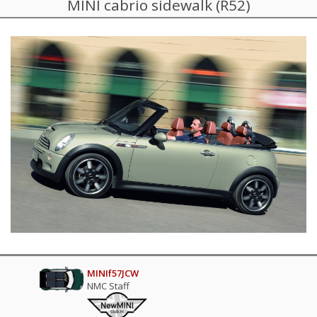
MINI cabrio sidewalk (R52)
MINIf57JCW
NMC Staff