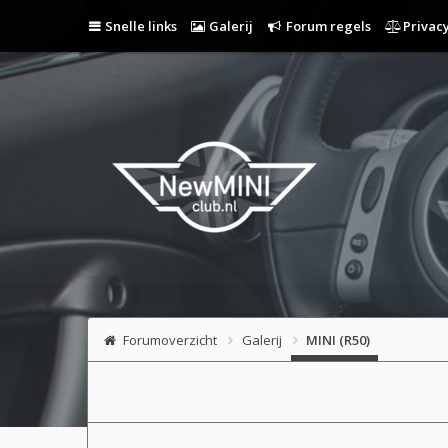
Snelle links
Galerij
Forum regels
Privacy
Forumoverzicht
Galerij
MINI (R50)