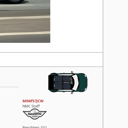
MINIf57JCW
NMC Staff
Berichten:
531