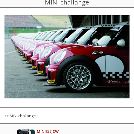
MINI challange
«« MINI challange II
MINIf57JCW