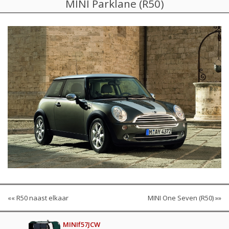
MINI Parklane (R50)
«« R50 naast elkaar
MINI One Seven (R50) »»
MINIf57JCW