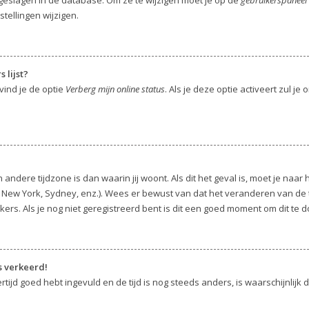
stellingen wijzigen.
 lijst?
vind je de optie
Verberg mijn online status
. Als je deze optie activeert zul j
 andere tijdzone is dan waarin jij woont. Als dit het geval is, moet je naa
ew York, Sydney, enz.). Wees er bewust van dat het veranderen van de ti
s. Als je nog niet geregistreerd bent is dit een goed moment om dit te d
s verkeerd!
rtijd goed hebt ingevuld en de tijd is nog steeds anders, is waarschijnlijk 