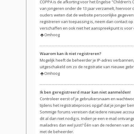
COPPA is de afkorting voor het Engelse "Children’s O
van jongeren onder de 13 jaar verzamelt, hiervoor
ouders weten dat de website persoonlijke gegevens v
registreren van toepassing is, neem dan contact op
verschaffen en ook niet het aanspreekpunt is voor 
Omhoog
Waarom kan ik niet registreren?
Mogelijk heeft de beheerder je IP-adres verbannen,
uitgeschakeld om zo de registratie van nieuwe geb
Omhoog
Ik ben geregistreerd maar kan niet aanmelden!
Controleer eerst of je gebruikersnaam en wachtwoor
tijdens het registratieproces opgaf dat je jonger be
Sommige forums vereisen dat iedere nieuwe account
dit al dan niet nodig is. Indien je een e-mail ontva
mailadres dan wel juist? Één van de redenen van act
met de beheerder.