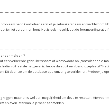
t probleem hebt. Controleer eerst of je gebruikersnaam en wachtwoord klopp
at je niet verbannen bent. Het is ook mogelijk dat de forumconfiguratie f
meer aanmelden!?
af een verkeerde gebruikersnaam of wachtwoord op (controleer de e-mail
Indien dit laatste het geval is, heb je dan ooit een bericht geplaatst? Het
en. Dit doen ze om de database qua omvang te verkleinen. Probeer je opni
ug krijgen, maar er is wel een mogelijkheid om deze te resetten. Hiervoor
herm en even later kan je je weer aanmelden.