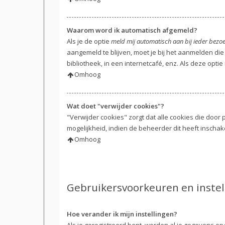
Waarom word ik automatisch afgemeld?
Als je de optie
meld mij automatisch aan bij ieder bezo
aangemeld te blijven, moet je bij het aanmelden die
bibliotheek, in een internetcafé, enz. Als deze opti
Omhoog
Wat doet "verwijder cookies"?
"Verwijder cookies" zorgt dat alle cookies die do
mogelijkheid, indien de beheerder dit heeft inschak
Omhoog
Gebruikersvoorkeuren en instel
Hoe verander ik mijn instellingen?
Als je geregistreerd bent, worden al je gegevens o