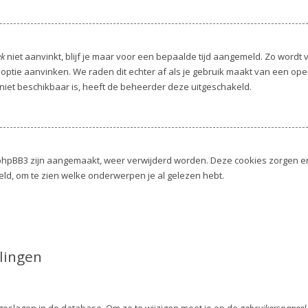
ek
niet aanvinkt, blijf je maar voor een bepaalde tijd aangemeld. Zo word
 optie aanvinken. We raden dit echter af als je gebruik maakt van een op
e niet beschikbaar is, heeft de beheerder deze uitgeschakeld.
or phpBB3 zijn aangemaakt, weer verwijderd worden. Deze cookies zorgen 
eld, om te zien welke onderwerpen je al gelezen hebt.
lingen
pgeslagen in de database. Om ze te wijzigen moet je op de
gebruikerspaneel