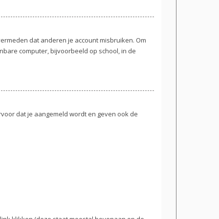
t vermeden dat anderen je account misbruiken. Om
enbare computer, bijvoorbeeld op school, in de
ervoor dat je aangemeld wordt en geven ook de
link klikken (deze staat meestal bovenaan op de