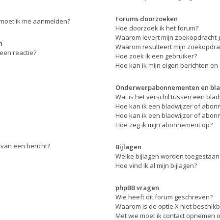
Forums doorzoeken
, moet ik me aanmelden?
Hoe doorzoek ik het forum?
Waarom levert mijn zoekopdracht 
n
Waarom resulteert mijn zoekopdrac
een reactie?
Hoe zoek ik een gebruiker?
Hoe kan ik mijn eigen berichten e
Onderwerpabonnementen en bla
Wat is het verschil tussen een bl
Hoe kan ik een bladwijzer of abon
Hoe kan ik een bladwijzer of abon
Hoe zeg ik mijn abonnement op?
 van een bericht?
Bijlagen
Welke bijlagen worden toegestaan 
Hoe vind ik al mijn bijlagen?
phpBB vragen
Wie heeft dit forum geschreven?
Waarom is de optie X niet beschik
Met wie moet ik contact opnemen om