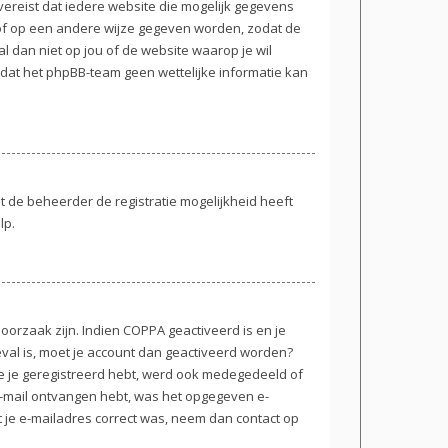
 vereist dat iedere website die mogelijk gegevens
 of op een andere wijze gegeven worden, zodat de
l dan niet op jou of de website waarop je wil
 dat het phpBB-team geen wettelijke informatie kan
t de beheerder de registratie mogelijkheid heeft
lp.
oorzaak zijn. Indien COPPA geactiveerd is en je
 geval is, moet je account dan geactiveerd worden?
e je geregistreerd hebt, werd ook medegedeeld of
n e-mail ontvangen hebt, was het opgegeven e-
t je e-mailadres correct was, neem dan contact op