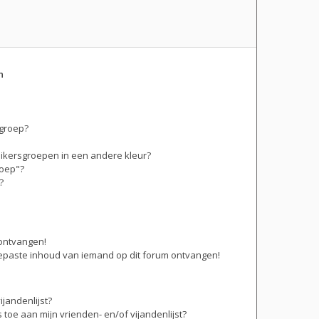
n
sgroep?
ikersgroepen in een andere kleur?
roep"?
?
 ontvangen!
epaste inhoud van iemand op dit forum ontvangen!
jandenlijst?
 toe aan mijn vrienden- en/of vijandenlijst?