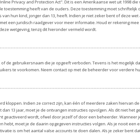
nline Privacy and Protection Act". Dit is een Amerikaanse wet uit 1998 die
 de toestemming heeft van de ouders. Deze toestemming moet schriftelijk
an hun kind, jonger dan 13, heeft. Indien je niet zeker bent of deze wet a
 met een juridisch raadgever voor meer informatie. Houd er rekening mee
deze wetgeving, tenzij dit hieronder vermeld wordt.
 of de gebruikersnaam die je opgeeft verboden. Tevens is het mogelijk da
ruikers te voorkomen. Neem contact op met de beheerder voor verdere hu
d kloppen. Indien ze correct zijn, kan één of meerdere zaken hiervan de 
nt dan 13 jaar, moet je de ontvangen instructies opvolgen. Als dit niet het
 geactiveerd wordt, ofwel door jezelf of door een beheerder. Wanneer j
ngen hebt, moet je de daarin opgegeven instructies volgen. Als je nooit ee
ivatie is om het aantal valse accounts te doen dalen. Als je zeker bent da