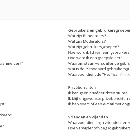
Gebruikers en gebruikersgroepe
Wat zijn Beheerders?
Wat zijn Moderators?
Wat zijn gebruikersgroepen?
Hoe word ik lid van een gebruiker
Hoe word ik een groepsleider?
r aanmelden!?
Waarom staan verschillende gebru
Wat is de "Standaard gebruikersg
Waarvoor dient de "Het Team"-link
Privéberichten
Ik kan geen privéberichten sturen!
Ik blijf ongewenste privéberichten
jst?
Ik heb spam of een e-mail met ong
erkeerd!
Vrienden en vijanden
Waarvoor dient mijn vrienden- en vi
am?
Hoe verwijder of voeg ik gebruikers