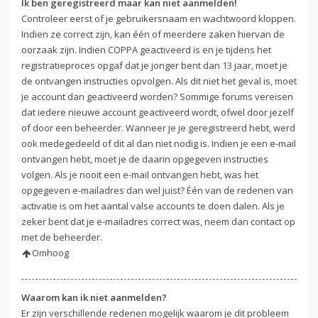
Ik ben geregistreerd maar kan niet aanmelden!
Controleer eerst of je gebruikersnaam en wachtwoord kloppen.
Indien ze correct zijn, kan één of meerdere zaken hiervan de
oorzaak zijn. Indien COPPA geactiveerd is en je tijdens het
registratieproces opgaf dat je jonger bent dan 13 jaar, moet je
de ontvangen instructies opvolgen. Als dit niet het geval is, moet
je account dan geactiveerd worden? Sommige forums vereisen
dat iedere nieuwe account geactiveerd wordt, ofwel door jezelf
of door een beheerder. Wanneer je je geregistreerd hebt, werd
ook medegedeeld of dit al dan niet nodig is. Indien je een e-mail
ontvangen hebt, moet je de daarin opgegeven instructies
volgen. Als je nooit een e-mail ontvangen hebt, was het
opgegeven e-mailadres dan wel juist? Één van de redenen van
activatie is om het aantal valse accounts te doen dalen. Als je
zeker bent dat je e-mailadres correct was, neem dan contact op
met de beheerder.
Omhoog
Waarom kan ik niet aanmelden?
Er zijn verschillende redenen mogelijk waarom je dit probleem