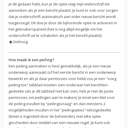
je dit gedaan hebt, kun je de optie
voeg mijn onderschrift toe
aanvinken als je een bericht plaatst. Je kunt er ook voor zorgen
dat je onderschrift automatisch aan ieder nieuw bericht wordt
toegevoegd. Dit doe je door de bijhorende optie te activeren in
het gebruikerspaneel (het is nog altijd mogelijk om het
onderschrift uit te schakelen als je het bericht plaatst).
Omhoog
Hoe maak ik een peiling?
Een peiling aanmaken is heel gemakkelijk, als je een nieuw
onderwerp aanmaakt (of het eerste bericht in een onderwerp
bewerkt en als je daar permissies voor hebt) zou je een "voeg
peiling toe" tabblad moeten zien onderaan het berichten-
gedeelte (als je dit tabblad niet kan zien, heb je niet de juiste
permissies om peilingen aan te maken). Je moet een titel voor
de peiling invullen bij "peilingsvraag" en dan minstens 2
mogelijkheden invullen in het "peilingopties"-tekstgedeelte
(limiet is ingesteld door de beheerder), met elke optie
gescheiden door middel van een nieuwe regel. Je kunt ook