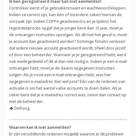
Ik ben geregistreerd maar kan niet aanmelden!
Controleer eerst of je gebruikersnaam en wachtwoord kloppen.
Indien ze correct zijn, kan één of meerdere zaken hiervan de
oorzaak zijn. Indien COPPA geactiveerd is en je tijdens het
registratieproces opgaf dat je jonger bent dan 13 jaar, moet je
de ontvangen instructies opvolgen. Als dit niet het geval is, moet
je account dan geactiveerd worden? Sommige forums vereisen
dat iedere nieuwe account geactiveerd wordt, ofwel door jezelf
of door een beheerder. Wanneer je je geregistreerd hebt, werd
ook medegedeeld of dit al dan niet nodig is. Indien je een e-mail
ontvangen hebt, moet je de daarin opgegeven instructies
volgen. Als je nooit een e-mail ontvangen hebt, was het
opgegeven e-mailadres dan wel juist? Één van de redenen van
activatie is om het aantal valse accounts te doen dalen. Als je
zeker bent dat je e-mailadres correct was, neem dan contact op
met de beheerder.
Omhoog
Waarom kan ik niet aanmelden?
Er zijn verschillende redenen mogelijk waarom je dit probleem