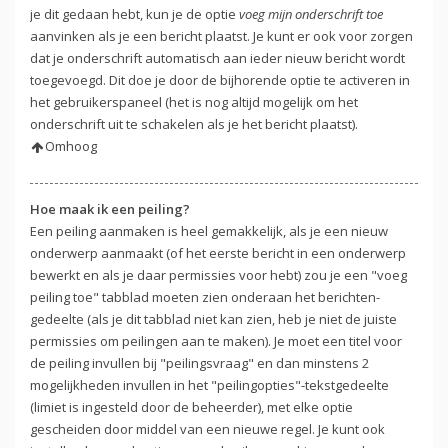
je dit gedaan hebt, kun je de optie
voeg mijn onderschrift toe
aanvinken als je een bericht plaatst. Je kunt er ook voor zorgen
dat je onderschrift automatisch aan ieder nieuw bericht wordt
toegevoegd. Dit doe je door de bijhorende optie te activeren in
het gebruikerspaneel (het is nog altijd mogelijk om het
onderschrift uit te schakelen als je het bericht plaatst).
Omhoog
Hoe maak ik een peiling?
Een peiling aanmaken is heel gemakkelijk, als je een nieuw
onderwerp aanmaakt (of het eerste bericht in een onderwerp
bewerkt en als je daar permissies voor hebt) zou je een "voeg
peiling toe" tabblad moeten zien onderaan het berichten-
gedeelte (als je dit tabblad niet kan zien, heb je niet de juiste
permissies om peilingen aan te maken). Je moet een titel voor
de peiling invullen bij "peilingsvraag" en dan minstens 2
mogelijkheden invullen in het "peilingopties"-tekstgedeelte
(limiet is ingesteld door de beheerder), met elke optie
gescheiden door middel van een nieuwe regel. Je kunt ook