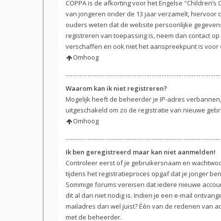
COPPA is de afkorting voor het Engelse "Children’s O
van jongeren onder de 13 jaar verzamelt, hiervoor
ouders weten dat de website persoonlijke gegevens v
registreren van toepassing is, neem dan contact op
verschaffen en ook niet het aanspreekpunt is voor 
Omhoog
Waarom kan ik niet registreren?
Mogelijk heeft de beheerder je IP-adres verbannen,
uitgeschakeld om zo de registratie van nieuwe geb
Omhoog
Ik ben geregistreerd maar kan niet aanmelden!
Controleer eerst of je gebruikersnaam en wachtwoor
tijdens het registratieproces opgaf dat je jonger be
Sommige forums vereisen dat iedere nieuwe account
dit al dan niet nodig is. Indien je een e-mail ontva
mailadres dan wel juist? Één van de redenen van act
met de beheerder.