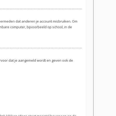
t vermeden dat anderen je account misbruiken. Om
enbare computer, bijvoorbeeld op school, in de
ervoor dat je aangemeld wordt en geven ook de
link klikken (deze staat meestal bovenaan op de