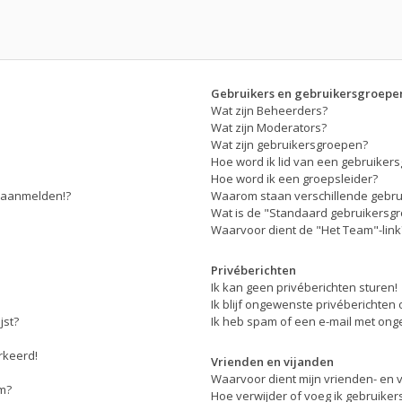
Gebruikers en gebruikersgroepe
Wat zijn Beheerders?
Wat zijn Moderators?
Wat zijn gebruikersgroepen?
Hoe word ik lid van een gebruiker
Hoe word ik een groepsleider?
r aanmelden!?
Waarom staan verschillende gebru
Wat is de "Standaard gebruikersg
Waarvoor dient de "Het Team"-link
Privéberichten
Ik kan geen privéberichten sturen!
Ik blijf ongewenste privéberichten
jst?
Ik heb spam of een e-mail met ong
erkeerd!
Vrienden en vijanden
Waarvoor dient mijn vrienden- en vi
am?
Hoe verwijder of voeg ik gebruikers