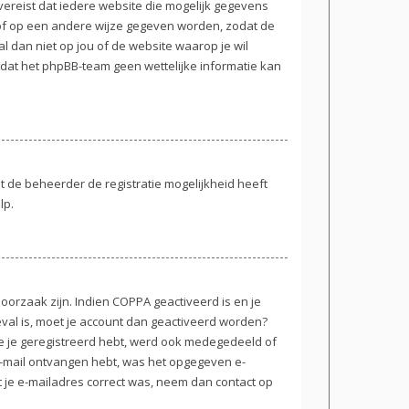
 vereist dat iedere website die mogelijk gegevens
 of op een andere wijze gegeven worden, zodat de
l dan niet op jou of de website waarop je wil
 dat het phpBB-team geen wettelijke informatie kan
t de beheerder de registratie mogelijkheid heeft
lp.
oorzaak zijn. Indien COPPA geactiveerd is en je
 geval is, moet je account dan geactiveerd worden?
e je geregistreerd hebt, werd ook medegedeeld of
n e-mail ontvangen hebt, was het opgegeven e-
t je e-mailadres correct was, neem dan contact op