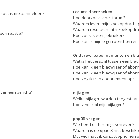
Forums doorzoeken
, moet ik me aanmelden?
Hoe doorzoek ik het forum?
Waarom levert mijn zoekopdracht 
n
Waarom resulteert mijn zoekopdrac
een reactie?
Hoe zoek ik een gebruiker?
Hoe kan ik mijn eigen berichten e
Onderwerpabonnementen en bla
Wat is het verschil tussen een bl
Hoe kan ik een bladwijzer of abon
Hoe kan ik een bladwijzer of abon
Hoe zeg ik mijn abonnement op?
 van een bericht?
Bijlagen
Welke bijlagen worden toegestaan 
Hoe vind ik al mijn bijlagen?
phpBB vragen
Wie heeft dit forum geschreven?
Waarom is de optie X niet beschik
Met wie moet ik contact opnemen om