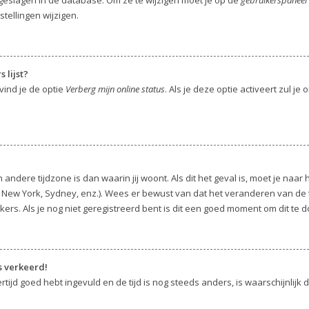
stellingen wijzigen.
 lijst?
vind je de optie
Verberg mijn online status
. Als je deze optie activeert zul j
 andere tijdzone is dan waarin jij woont. Als dit het geval is, moet je naa
ew York, Sydney, enz.). Wees er bewust van dat het veranderen van de ti
s. Als je nog niet geregistreerd bent is dit een goed moment om dit te d
s verkeerd!
rtijd goed hebt ingevuld en de tijd is nog steeds anders, is waarschijnlijk 