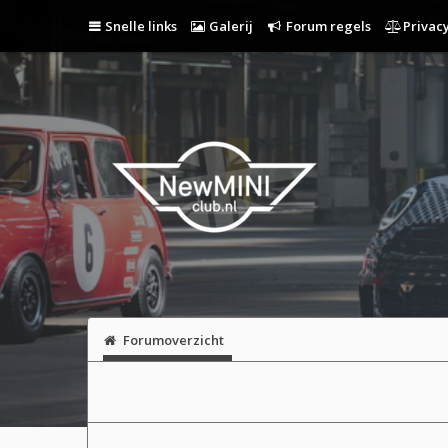
Snelle links
Galerij
Forum regels
Privacy
Forumoverzicht