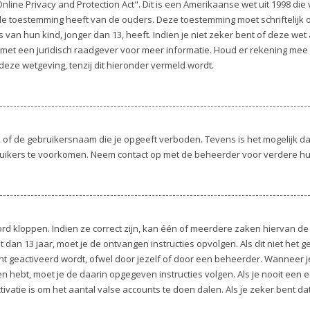
nline Privacy and Protection Act". Dit is een Amerikaanse wet uit 1998 die
 de toestemming heeft van de ouders. Deze toestemming moet schriftelijk
an hun kind, jonger dan 13, heeft. Indien je niet zeker bent of deze wet a
 met een juridisch raadgever voor meer informatie. Houd er rekening mee
deze wetgeving, tenzij dit hieronder vermeld wordt.
 of de gebruikersnaam die je opgeeft verboden. Tevens is het mogelijk da
ruikers te voorkomen. Neem contact op met de beheerder voor verdere hu
d kloppen. Indien ze correct zijn, kan één of meerdere zaken hiervan de 
nt dan 13 jaar, moet je de ontvangen instructies opvolgen. Als dit niet het
 geactiveerd wordt, ofwel door jezelf of door een beheerder. Wanneer j
ngen hebt, moet je de daarin opgegeven instructies volgen. Als je nooit ee
ivatie is om het aantal valse accounts te doen dalen. Als je zeker bent da