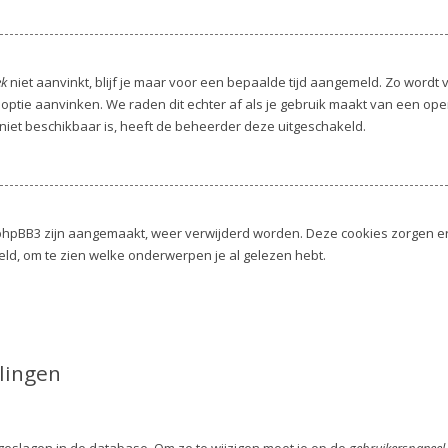
ek
niet aanvinkt, blijf je maar voor een bepaalde tijd aangemeld. Zo word
 optie aanvinken. We raden dit echter af als je gebruik maakt van een op
e niet beschikbaar is, heeft de beheerder deze uitgeschakeld.
or phpBB3 zijn aangemaakt, weer verwijderd worden. Deze cookies zorgen 
eld, om te zien welke onderwerpen je al gelezen hebt.
lingen
pgeslagen in de database. Om ze te wijzigen moet je op de
gebruikerspaneel