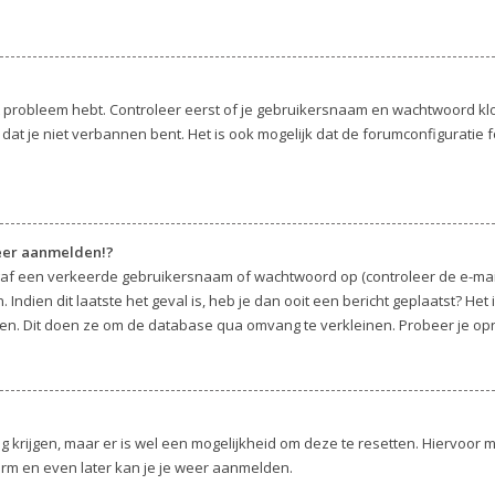
t probleem hebt. Controleer eerst of je gebruikersnaam en wachtwoord klopp
at je niet verbannen bent. Het is ook mogelijk dat de forumconfiguratie f
meer aanmelden!?
af een verkeerde gebruikersnaam of wachtwoord op (controleer de e-mail
Indien dit laatste het geval is, heb je dan ooit een bericht geplaatst? Het
en. Dit doen ze om de database qua omvang te verkleinen. Probeer je opni
ug krijgen, maar er is wel een mogelijkheid om deze te resetten. Hiervoor
herm en even later kan je je weer aanmelden.