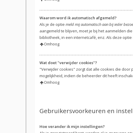
Waarom word ik automatisch afgemeld?
Als je de optie
meld mij automatisch aan bij ieder bezo
aangemeld te blijven, moet je bij het aanmelden die
bibliotheek, in een internetcafé, enz. Als deze opti
Omhoog
Wat doet "verwijder cookies"?
"Verwijder cookies" zorgt dat alle cookies die do
mogelijkheid, indien de beheerder dit heeft inschak
Omhoog
Gebruikersvoorkeuren en instel
Hoe verander ik mijn instellingen?
Als je geregistreerd bent, worden al je gegevens o