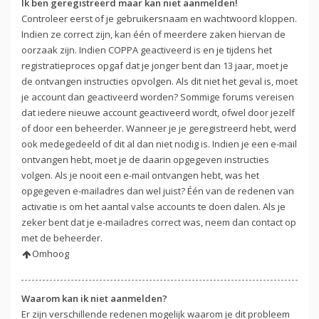
Ik ben geregistreerd maar kan niet aanmelden!
Controleer eerst of je gebruikersnaam en wachtwoord kloppen.
Indien ze correct zijn, kan één of meerdere zaken hiervan de
oorzaak zijn. Indien COPPA geactiveerd is en je tijdens het
registratieproces opgaf dat je jonger bent dan 13 jaar, moet je
de ontvangen instructies opvolgen. Als dit niet het geval is, moet
je account dan geactiveerd worden? Sommige forums vereisen
dat iedere nieuwe account geactiveerd wordt, ofwel door jezelf
of door een beheerder. Wanneer je je geregistreerd hebt, werd
ook medegedeeld of dit al dan niet nodig is. Indien je een e-mail
ontvangen hebt, moet je de daarin opgegeven instructies
volgen. Als je nooit een e-mail ontvangen hebt, was het
opgegeven e-mailadres dan wel juist? Één van de redenen van
activatie is om het aantal valse accounts te doen dalen. Als je
zeker bent dat je e-mailadres correct was, neem dan contact op
met de beheerder.
Omhoog
Waarom kan ik niet aanmelden?
Er zijn verschillende redenen mogelijk waarom je dit probleem