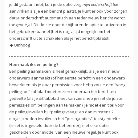
je dit gedaan hebt, kun je de optie
voeg mijn onderschrift toe
aanvinken als je een bericht plaatst. Je kunt er ook voor zorgen
dat je onderschrift automatisch aan ieder nieuw bericht wordt
toegevoegd. Dit doe je door de bijhorende optie te activeren in
het gebruikerspaneel (het is nog altijd mogelijk om het
onderschrift uit te schakelen als je het bericht plaatst).
Omhoog
Hoe maak ik een peiling?
Een peiling aanmaken is heel gemakkelijk, als je een nieuw
onderwerp aanmaakt (of het eerste bericht in een onderwerp
bewerkt en als je daar permissies voor hebt) zou je een "voeg
peiling toe" tabblad moeten zien onderaan het berichten-
gedeelte (als je dit tabblad niet kan zien, heb je niet de juiste
permissies om peilingen aan te maken). Je moet een titel voor
de peiling invullen bij "peilingsvraag" en dan minstens 2
mogelijkheden invullen in het "peilingopties"-tekstgedeelte
(limiet is ingesteld door de beheerder), met elke optie
gescheiden door middel van een nieuwe regel. Je kunt ook