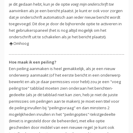
je dit gedaan hebt, kun je de optie
voeg mijn onderschrift toe
aanvinken als je een bericht plaatst. Je kunt er ook voor zorgen
dat je onderschrift automatisch aan ieder nieuw bericht wordt
toegevoegd. Dit doe je door de bijhorende optie te activeren in
het gebruikerspaneel (het is nog altijd mogelijk om het
onderschrift uit te schakelen als je het bericht plaatst).
Omhoog
Hoe maak ik een peiling?
Een peiling aanmaken is heel gemakkelijk, als je een nieuw
onderwerp aanmaakt (of het eerste bericht in een onderwerp
bewerkt en als je daar permissies voor hebt) zou je een "voeg
peiling toe" tabblad moeten zien onderaan het berichten-
gedeelte (als je dit tabblad niet kan zien, heb je niet de juiste
permissies om peilingen aan te maken). Je moet een titel voor
de peiling invullen bij "peilingsvraag" en dan minstens 2
mogelijkheden invullen in het "peilingopties"-tekstgedeelte
(limiet is ingesteld door de beheerder), met elke optie
gescheiden door middel van een nieuwe regel. Je kunt ook