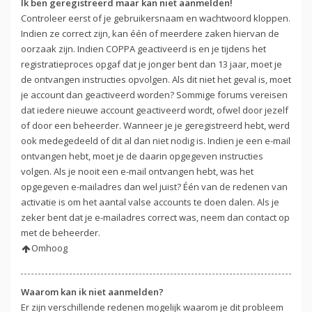
Ik ben geregistreerd maar kan niet aanmelden!
Controleer eerst of je gebruikersnaam en wachtwoord kloppen.
Indien ze correct zijn, kan één of meerdere zaken hiervan de
oorzaak zijn. Indien COPPA geactiveerd is en je tijdens het
registratieproces opgaf dat je jonger bent dan 13 jaar, moet je
de ontvangen instructies opvolgen. Als dit niet het geval is, moet
je account dan geactiveerd worden? Sommige forums vereisen
dat iedere nieuwe account geactiveerd wordt, ofwel door jezelf
of door een beheerder. Wanneer je je geregistreerd hebt, werd
ook medegedeeld of dit al dan niet nodig is. Indien je een e-mail
ontvangen hebt, moet je de daarin opgegeven instructies
volgen. Als je nooit een e-mail ontvangen hebt, was het
opgegeven e-mailadres dan wel juist? Één van de redenen van
activatie is om het aantal valse accounts te doen dalen. Als je
zeker bent dat je e-mailadres correct was, neem dan contact op
met de beheerder.
Omhoog
Waarom kan ik niet aanmelden?
Er zijn verschillende redenen mogelijk waarom je dit probleem