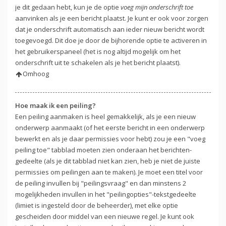
je dit gedaan hebt, kun je de optie
voeg mijn onderschrift toe
aanvinken als je een bericht plaatst. Je kunt er ook voor zorgen
dat je onderschrift automatisch aan ieder nieuw bericht wordt
toegevoegd. Dit doe je door de bijhorende optie te activeren in
het gebruikerspaneel (het is nog altijd mogelijk om het
onderschrift uit te schakelen als je het bericht plaatst).
Omhoog
Hoe maak ik een peiling?
Een peiling aanmaken is heel gemakkelijk, als je een nieuw
onderwerp aanmaakt (of het eerste bericht in een onderwerp
bewerkt en als je daar permissies voor hebt) zou je een "voeg
peiling toe" tabblad moeten zien onderaan het berichten-
gedeelte (als je dit tabblad niet kan zien, heb je niet de juiste
permissies om peilingen aan te maken). Je moet een titel voor
de peiling invullen bij "peilingsvraag" en dan minstens 2
mogelijkheden invullen in het "peilingopties"-tekstgedeelte
(limiet is ingesteld door de beheerder), met elke optie
gescheiden door middel van een nieuwe regel. Je kunt ook