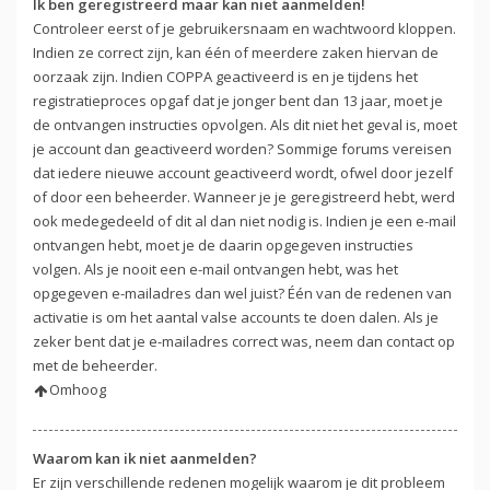
Ik ben geregistreerd maar kan niet aanmelden!
Controleer eerst of je gebruikersnaam en wachtwoord kloppen.
Indien ze correct zijn, kan één of meerdere zaken hiervan de
oorzaak zijn. Indien COPPA geactiveerd is en je tijdens het
registratieproces opgaf dat je jonger bent dan 13 jaar, moet je
de ontvangen instructies opvolgen. Als dit niet het geval is, moet
je account dan geactiveerd worden? Sommige forums vereisen
dat iedere nieuwe account geactiveerd wordt, ofwel door jezelf
of door een beheerder. Wanneer je je geregistreerd hebt, werd
ook medegedeeld of dit al dan niet nodig is. Indien je een e-mail
ontvangen hebt, moet je de daarin opgegeven instructies
volgen. Als je nooit een e-mail ontvangen hebt, was het
opgegeven e-mailadres dan wel juist? Één van de redenen van
activatie is om het aantal valse accounts te doen dalen. Als je
zeker bent dat je e-mailadres correct was, neem dan contact op
met de beheerder.
Omhoog
Waarom kan ik niet aanmelden?
Er zijn verschillende redenen mogelijk waarom je dit probleem