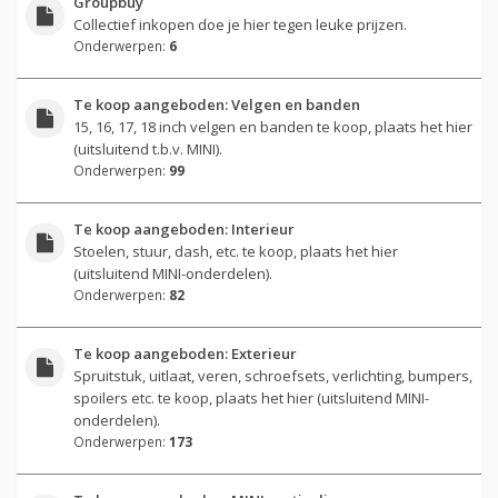
Groupbuy
Collectief inkopen doe je hier tegen leuke prijzen.
Onderwerpen:
6
Te koop aangeboden: Velgen en banden
15, 16, 17, 18 inch velgen en banden te koop, plaats het hier
(uitsluitend t.b.v. MINI).
Onderwerpen:
99
Te koop aangeboden: Interieur
Stoelen, stuur, dash, etc. te koop, plaats het hier
(uitsluitend MINI-onderdelen).
Onderwerpen:
82
Te koop aangeboden: Exterieur
Spruitstuk, uitlaat, veren, schroefsets, verlichting, bumpers,
spoilers etc. te koop, plaats het hier (uitsluitend MINI-
onderdelen).
Onderwerpen:
173