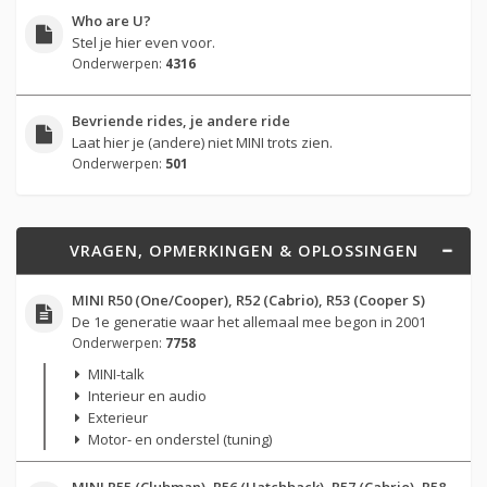
Who are U?
Stel je hier even voor.
Onderwerpen:
4316
Bevriende rides, je andere ride
Laat hier je (andere) niet MINI trots zien.
Onderwerpen:
501
VRAGEN, OPMERKINGEN & OPLOSSINGEN
MINI R50 (One/Cooper), R52 (Cabrio), R53 (Cooper S)
De 1e generatie waar het allemaal mee begon in 2001
Onderwerpen:
7758
MINI-talk
Interieur en audio
Exterieur
Motor- en onderstel (tuning)
MINI R55 (Clubman), R56 (Hatchback), R57 (Cabrio), R58