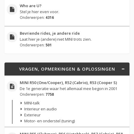
Who are U?
Stel je hier even voor.
Onderwerpen:
4316
Bevriende rides, je andere ride
Laat hier je (andere) niet MINI trots zien.
Onderwerpen:
501
VRAGEN, OPMERKINGEN & OPLOSSINGEN
MINI R50 (One/Cooper), R52 (Cabrio), R53 (Cooper S)
De 1e generatie waar het allemaal mee begon in 2001
Onderwerpen:
7758
MINI-talk
Interieur en audio
Exterieur
Motor- en onderstel (tuning)
MINI R55 (Clubman), R56 (Hatchback), R57 (Cabrio), R58