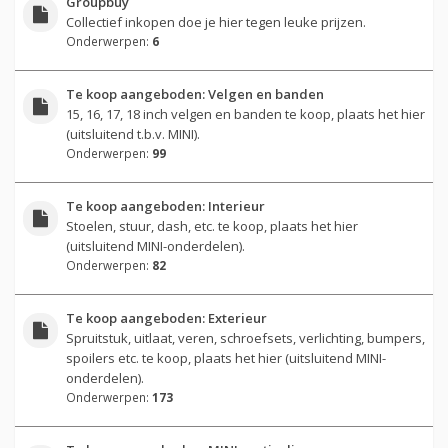
Groupbuy
Collectief inkopen doe je hier tegen leuke prijzen.
Onderwerpen:
6
Te koop aangeboden: Velgen en banden
15, 16, 17, 18 inch velgen en banden te koop, plaats het hier
(uitsluitend t.b.v. MINI).
Onderwerpen:
99
Te koop aangeboden: Interieur
Stoelen, stuur, dash, etc. te koop, plaats het hier
(uitsluitend MINI-onderdelen).
Onderwerpen:
82
Te koop aangeboden: Exterieur
Spruitstuk, uitlaat, veren, schroefsets, verlichting, bumpers,
spoilers etc. te koop, plaats het hier (uitsluitend MINI-
onderdelen).
Onderwerpen:
173