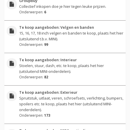
Groupbuy
Collectief inkopen doe je hier tegen leuke prijzen.
Onderwerpen:
6
Te koop aangeboden: Velgen en banden
15, 16, 17, 18 inch velgen en banden te koop, plaats het hier
(uitsluitend t.b.v. MINI).
Onderwerpen:
99
Te koop aangeboden: Interieur
Stoelen, stuur, dash, etc. te koop, plaats het hier
(uitsluitend MINI-onderdelen).
Onderwerpen:
82
Te koop aangeboden: Exterieur
Spruitstuk, uitlaat, veren, schroefsets, verlichting, bumpers,
spoilers etc. te koop, plaats het hier (uitsluitend MINI-
onderdelen).
Onderwerpen:
173