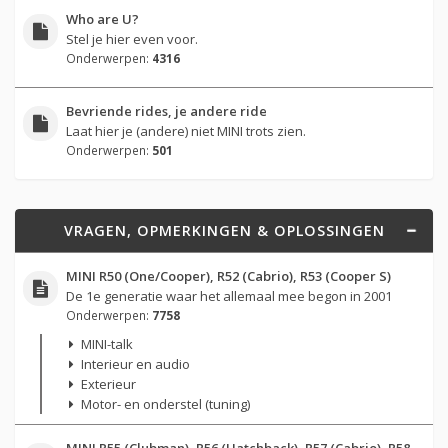
Who are U?
Stel je hier even voor.
Onderwerpen:
4316
Bevriende rides, je andere ride
Laat hier je (andere) niet MINI trots zien.
Onderwerpen:
501
VRAGEN, OPMERKINGEN & OPLOSSINGEN
MINI R50 (One/Cooper), R52 (Cabrio), R53 (Cooper S)
De 1e generatie waar het allemaal mee begon in 2001
Onderwerpen:
7758
MINI-talk
Interieur en audio
Exterieur
Motor- en onderstel (tuning)
MINI R55 (Clubman), R56 (Hatchback), R57 (Cabrio), R58