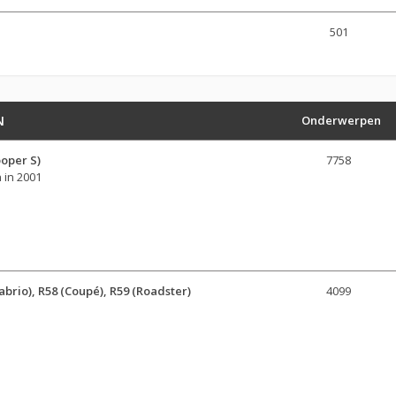
501
N
Onderwerpen
ooper S)
7758
 in 2001
brio), R58 (Coupé), R59 (Roadster)
4099