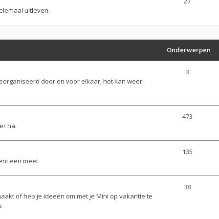
27
elemaal uitleven.
Onderwerpen
3
georganiseerd door en voor elkaar, het kan weer.
473
er na.
135
ent een meet.
38
aakt of heb je ideeën om met je Mini op vakantie te
.