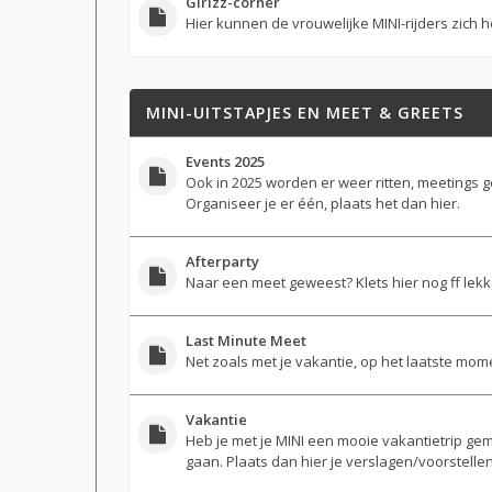
Girlzz-corner
Hier kunnen de vrouwelijke MINI-rijders zich h
MINI-UITSTAPJES EN MEET & GREETS
Events 2025
Ook in 2025 worden er weer ritten, meetings 
Organiseer je er één, plaats het dan hier.
Afterparty
Naar een meet geweest? Klets hier nog ff lekk
Last Minute Meet
Net zoals met je vakantie, op het laatste mom
Vakantie
Heb je met je MINI een mooie vakantietrip gem
gaan. Plaats dan hier je verslagen/voorstellen