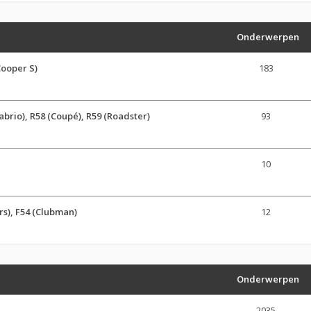
Onderwerpen
Cooper S)
183
brio), R58 (Coupé), R59 (Roadster)
93
10
s), F54 (Clubman)
12
Onderwerpen
2035