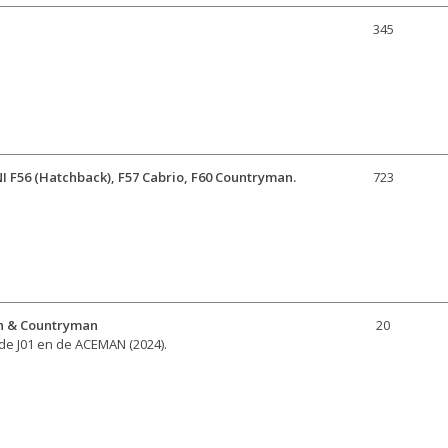
345
I F56 (Hatchback), F57 Cabrio, F60 Countryman.
723
an & Countryman
20
 de J01 en de ACEMAN (2024).