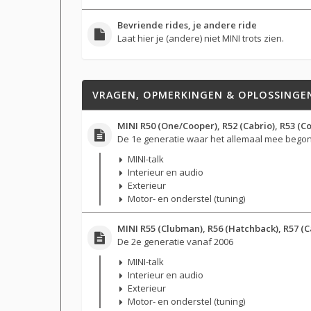
Bevriende rides, je andere ride
Laat hier je (andere) niet MINI trots zien.
VRAGEN, OPMERKINGEN & OPLOSSINGE
MINI R50 (One/Cooper), R52 (Cabrio), R53 (C
De 1e generatie waar het allemaal mee begon
MINI-talk
Interieur en audio
Exterieur
Motor- en onderstel (tuning)
MINI R55 (Clubman), R56 (Hatchback), R57 (Ca
De 2e generatie vanaf 2006
MINI-talk
Interieur en audio
Exterieur
Motor- en onderstel (tuning)