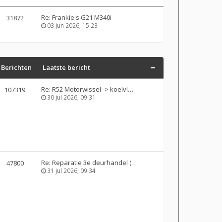
Re: Frankie's G21 M340i
31872
03 jun 2026, 15:23
Berichten
Laatste bericht
Re: R52 Motorwissel -> koelvl…
107319
30 jul 2026, 09:31
Re: Reparatie 3e deurhandel (…
47800
31 jul 2026, 09:34