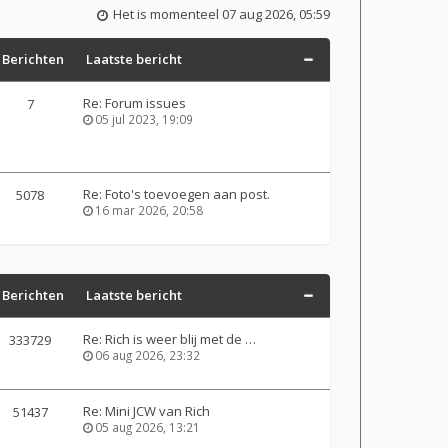
Het is momenteel 07 aug 2026, 05:59
Berichten
Laatste bericht
Re: Forum issues
7
05 jul 2023, 19:09
Re: Foto's toevoegen aan post.
5078
16 mar 2026, 20:58
Berichten
Laatste bericht
Re: Rich is weer blij met de …
333729
06 aug 2026, 23:32
Re: Mini JCW van Rich
51437
05 aug 2026, 13:21