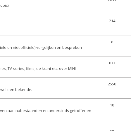
opic).
214
8
le en niet officiele) vergelijken en bespreken
833
s, TV-series, films, de krant etc. over MINI.
2550
t wel een bekende.
10
geven aan nabestaanden en andersinds getroffenen