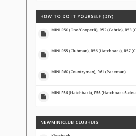
HOW TO DO IT YOURSELF (DIY)
MINI R50 (One/CooperR), R52 (Cabrio), R53 (
MINI R55 (Clubman), R56 (Hatchback), R57 (Ca
MINI R60 (Countryman), R61 (Paceman)
MINI F56 (Hatchback), F55 (Hatchback 5-deur
NEWMINICLUB CLUBHUIS
Kletshoek