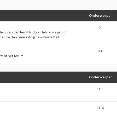
Onderwerpen
5
ers van de NewMINIclub. Heb je vragen of
ail ze dan naar
info@newminiclub.nl
306
trent het forum
Onderwerpen
2311
4316