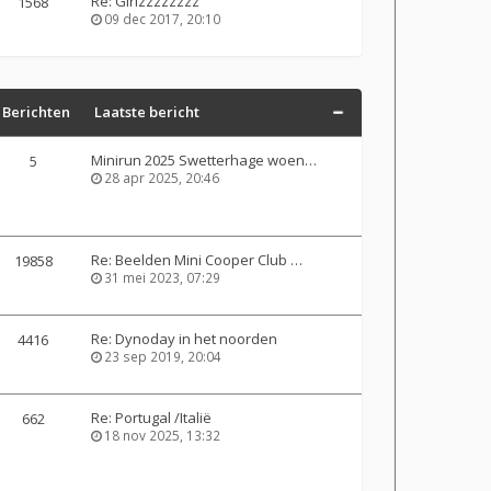
Re: Girlzzzzzzzz
1568
09 dec 2017, 20:10
Berichten
Laatste bericht
Minirun 2025 Swetterhage woen…
5
28 apr 2025, 20:46
Re: Beelden Mini Cooper Club …
19858
31 mei 2023, 07:29
Re: Dynoday in het noorden
4416
23 sep 2019, 20:04
Re: Portugal /Italië
662
18 nov 2025, 13:32