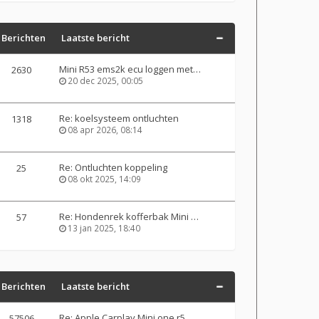
Berichten
Laatste bericht
Mini R53 ems2k ecu loggen met…
2630
20 dec 2025, 00:05
Re: koelsysteem ontluchten
1318
08 apr 2026, 08:14
Re: Ontluchten koppeling
25
08 okt 2025, 14:09
Re: Hondenrek kofferbak Mini …
57
13 jan 2025, 18:40
Berichten
Laatste bericht
Re: Apple Carplay Mini one r5…
57506