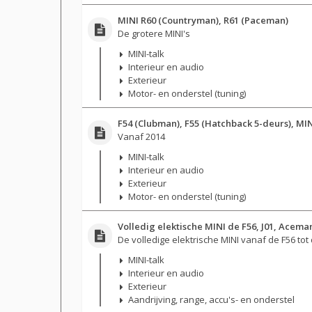
MINI R60 (Countryman), R61 (Paceman)
De grotere MINI's
MINI-talk
Interieur en audio
Exterieur
Motor- en onderstel (tuning)
F54 (Clubman), F55 (Hatchback 5-deurs), MIN
Vanaf 2014
MINI-talk
Interieur en audio
Exterieur
Motor- en onderstel (tuning)
Volledig elektische MINI de F56, J01, Acem
De volledige elektrische MINI vanaf de F56 tot
MINI-talk
Interieur en audio
Exterieur
Aandrijving, range, accu's- en onderstel