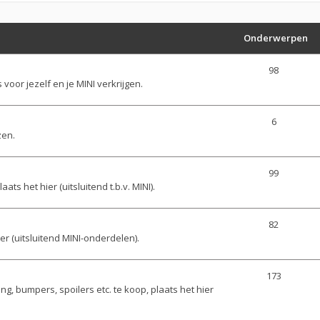
Onderwerpen
98
 voor jezelf en je MINI verkrijgen.
6
zen.
99
ats het hier (uitsluitend t.b.v. MINI).
82
ier (uitsluitend MINI-onderdelen).
173
ting, bumpers, spoilers etc. te koop, plaats het hier