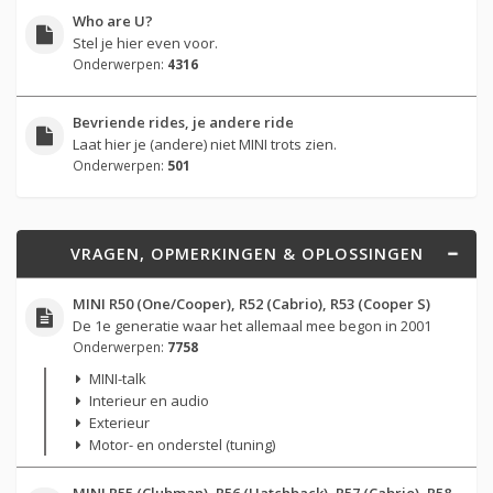
Who are U?
Stel je hier even voor.
Onderwerpen:
4316
Bevriende rides, je andere ride
Laat hier je (andere) niet MINI trots zien.
Onderwerpen:
501
VRAGEN, OPMERKINGEN & OPLOSSINGEN
MINI R50 (One/Cooper), R52 (Cabrio), R53 (Cooper S)
De 1e generatie waar het allemaal mee begon in 2001
Onderwerpen:
7758
MINI-talk
Interieur en audio
Exterieur
Motor- en onderstel (tuning)
MINI R55 (Clubman), R56 (Hatchback), R57 (Cabrio), R58