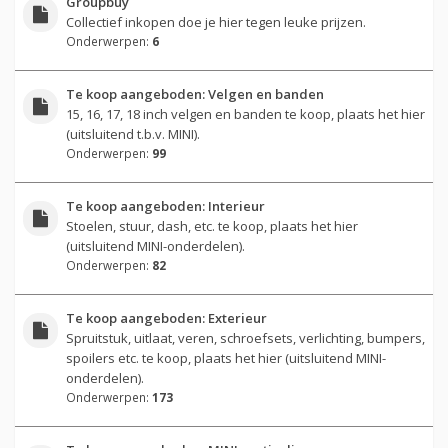
Groupbuy
Collectief inkopen doe je hier tegen leuke prijzen.
Onderwerpen:
6
Te koop aangeboden: Velgen en banden
15, 16, 17, 18 inch velgen en banden te koop, plaats het hier
(uitsluitend t.b.v. MINI).
Onderwerpen:
99
Te koop aangeboden: Interieur
Stoelen, stuur, dash, etc. te koop, plaats het hier
(uitsluitend MINI-onderdelen).
Onderwerpen:
82
Te koop aangeboden: Exterieur
Spruitstuk, uitlaat, veren, schroefsets, verlichting, bumpers,
spoilers etc. te koop, plaats het hier (uitsluitend MINI-
onderdelen).
Onderwerpen:
173