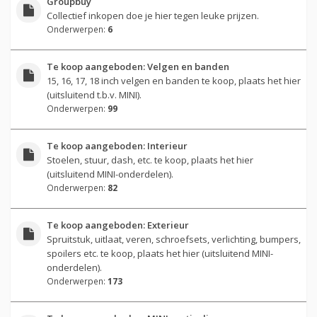
Groupbuy
Collectief inkopen doe je hier tegen leuke prijzen.
Onderwerpen:
6
Te koop aangeboden: Velgen en banden
15, 16, 17, 18 inch velgen en banden te koop, plaats het hier
(uitsluitend t.b.v. MINI).
Onderwerpen:
99
Te koop aangeboden: Interieur
Stoelen, stuur, dash, etc. te koop, plaats het hier
(uitsluitend MINI-onderdelen).
Onderwerpen:
82
Te koop aangeboden: Exterieur
Spruitstuk, uitlaat, veren, schroefsets, verlichting, bumpers,
spoilers etc. te koop, plaats het hier (uitsluitend MINI-
onderdelen).
Onderwerpen:
173