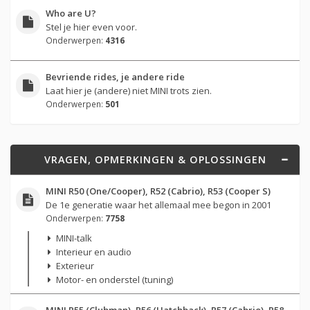
Who are U?
Stel je hier even voor.
Onderwerpen:
4316
Bevriende rides, je andere ride
Laat hier je (andere) niet MINI trots zien.
Onderwerpen:
501
VRAGEN, OPMERKINGEN & OPLOSSINGEN
MINI R50 (One/Cooper), R52 (Cabrio), R53 (Cooper S)
De 1e generatie waar het allemaal mee begon in 2001
Onderwerpen:
7758
MINI-talk
Interieur en audio
Exterieur
Motor- en onderstel (tuning)
MINI R55 (Clubman), R56 (Hatchback), R57 (Cabrio), R58