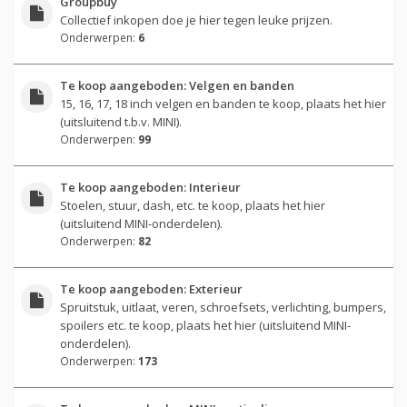
Groupbuy
Collectief inkopen doe je hier tegen leuke prijzen.
Onderwerpen:
6
Te koop aangeboden: Velgen en banden
15, 16, 17, 18 inch velgen en banden te koop, plaats het hier
(uitsluitend t.b.v. MINI).
Onderwerpen:
99
Te koop aangeboden: Interieur
Stoelen, stuur, dash, etc. te koop, plaats het hier
(uitsluitend MINI-onderdelen).
Onderwerpen:
82
Te koop aangeboden: Exterieur
Spruitstuk, uitlaat, veren, schroefsets, verlichting, bumpers,
spoilers etc. te koop, plaats het hier (uitsluitend MINI-
onderdelen).
Onderwerpen:
173