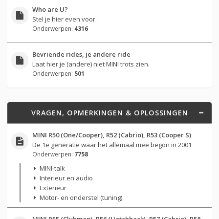
Who are U?
Stel je hier even voor.
Onderwerpen:
4316
Bevriende rides, je andere ride
Laat hier je (andere) niet MINI trots zien.
Onderwerpen:
501
VRAGEN, OPMERKINGEN & OPLOSSINGEN
MINI R50 (One/Cooper), R52 (Cabrio), R53 (Cooper S)
De 1e generatie waar het allemaal mee begon in 2001
Onderwerpen:
7758
MINI-talk
Interieur en audio
Exterieur
Motor- en onderstel (tuning)
MINI R55 (Clubman), R56 (Hatchback), R57 (Cabrio), R58