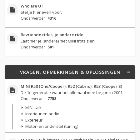
Who are U?
Stel je hier even voor.
Onderwerpen:
4316
Bevriende rides, je andere ride
Laat hier je (andere) niet MINI trots zien.
Onderwerpen:
501
VRAGEN, OPMERKINGEN & OPLOSSINGEN
MINI R50 (One/Cooper), R52 (Cabrio), R53 (Cooper S)
De 1e generatie waar het allemaal mee begon in 2001
Onderwerpen:
7758
MINI-talk
Interieur en audio
Exterieur
Motor- en onderstel (tuning)
MINI R55 (Clubman), R56 (Hatchback), R57 (Cabrio), R58