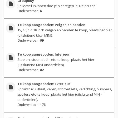
Groupbuy
Collectief inkopen doe je hier tegen leuke prijzen.
Onderwerpen:
6
Te koop aangeboden: Velgen en banden
15, 16, 17, 18 inch velgen en banden te koop, plaats het hier
(uitsluitend t.b.v. MINI).
Onderwerpen:
99
Te koop aangeboden: Interieur
Stoelen, stuur, dash, etc. te koop, plaats het hier
(uitsluitend MINI-onderdelen).
Onderwerpen:
82
Te koop aangeboden: Exterieur
Spruitstuk, uitlaat, veren, schroefsets, verlichting, bumpers,
spoilers etc. te koop, plaats het hier (uitsluitend MINI-
onderdelen).
Onderwerpen:
173