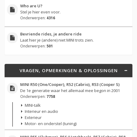
Who are U?
Stel je hier even voor.
Onderwerpen:
4316
Bevriende rides, je andere ride
Laat hier je (andere) niet MINI trots zien.
Onderwerpen:
501
VRAGEN, OPMERKINGEN & OPLOSSINGEN
MINI R50 (One/Cooper), R52 (Cabrio), R53 (Cooper S)
De 1e generatie waar het allemaal mee begon in 2001
Onderwerpen:
7758
MINI-talk
Interieur en audio
Exterieur
Motor- en onderstel (tuning)
MINI R55 (Clubman), R56 (Hatchback), R57 (Cabrio), R58