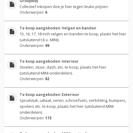
Groupbuy
Collectief inkopen doe je hier tegen leuke prijzen.
Onderwerpen:
6
Te koop aangeboden: Velgen en banden
15, 16, 17, 18 inch velgen en banden te koop, plaats het hier
(uitsluitend t.b.v. MINI).
Onderwerpen:
99
Te koop aangeboden: Interieur
Stoelen, stuur, dash, etc. te koop, plaats het hier
(uitsluitend MINI-onderdelen).
Onderwerpen:
82
Te koop aangeboden: Exterieur
Spruitstuk, uitlaat, veren, schroefsets, verlichting, bumpers,
spoilers etc. te koop, plaats het hier (uitsluitend MINI-
onderdelen).
Onderwerpen:
173