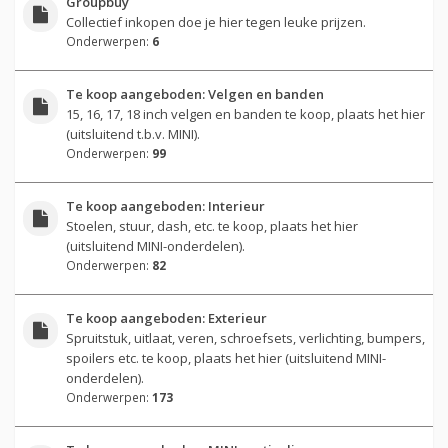
Groupbuy
Collectief inkopen doe je hier tegen leuke prijzen.
Onderwerpen:
6
Te koop aangeboden: Velgen en banden
15, 16, 17, 18 inch velgen en banden te koop, plaats het hier
(uitsluitend t.b.v. MINI).
Onderwerpen:
99
Te koop aangeboden: Interieur
Stoelen, stuur, dash, etc. te koop, plaats het hier
(uitsluitend MINI-onderdelen).
Onderwerpen:
82
Te koop aangeboden: Exterieur
Spruitstuk, uitlaat, veren, schroefsets, verlichting, bumpers,
spoilers etc. te koop, plaats het hier (uitsluitend MINI-
onderdelen).
Onderwerpen:
173