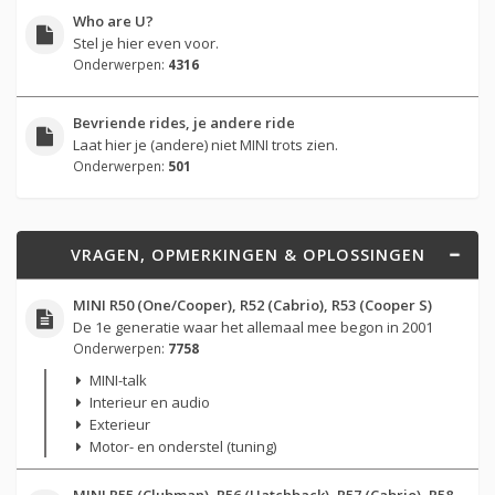
Who are U?
Stel je hier even voor.
Onderwerpen:
4316
Bevriende rides, je andere ride
Laat hier je (andere) niet MINI trots zien.
Onderwerpen:
501
VRAGEN, OPMERKINGEN & OPLOSSINGEN
MINI R50 (One/Cooper), R52 (Cabrio), R53 (Cooper S)
De 1e generatie waar het allemaal mee begon in 2001
Onderwerpen:
7758
MINI-talk
Interieur en audio
Exterieur
Motor- en onderstel (tuning)
MINI R55 (Clubman), R56 (Hatchback), R57 (Cabrio), R58