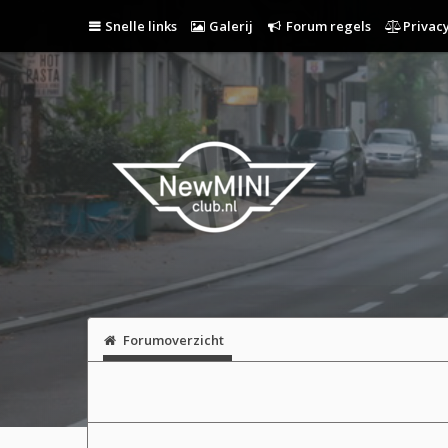
Snelle links
Galerij
Forum regels
Privacy
Forumoverzicht