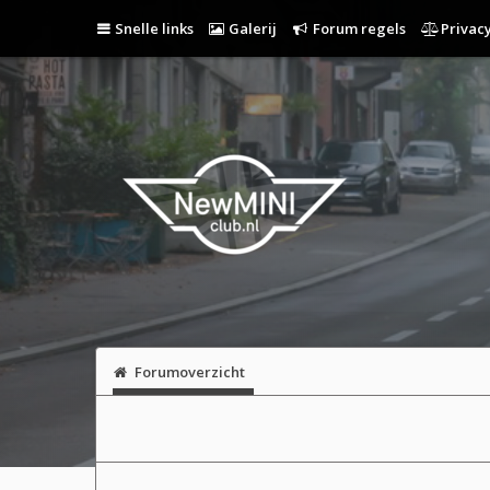
Snelle links
Galerij
Forum regels
Privacy
Forumoverzicht