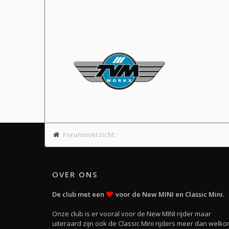
Forumoverzicht
OVER ONS
De club met een
voor de New MINI en Classic Mini.
Onze club is er vooral voor de New MINI rijder maar
uiteraard zijn ook de Classic Mini rijders meer dan welko