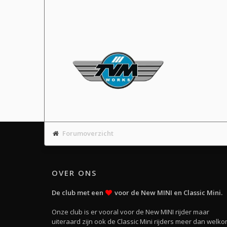
Forumoverzicht
OVER ONS
De club met een
voor de New MINI en Classic Mini.
Onze club is er vooral voor de New MINI rijder maar
uiteraard zijn ook de Classic Mini rijders meer dan welko