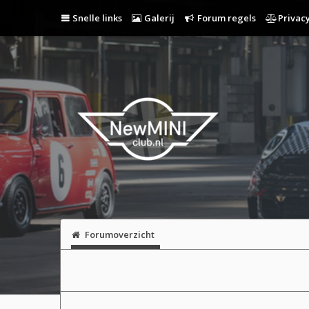
Snelle links
Galerij
Forum regels
Privacy
Forumoverzicht