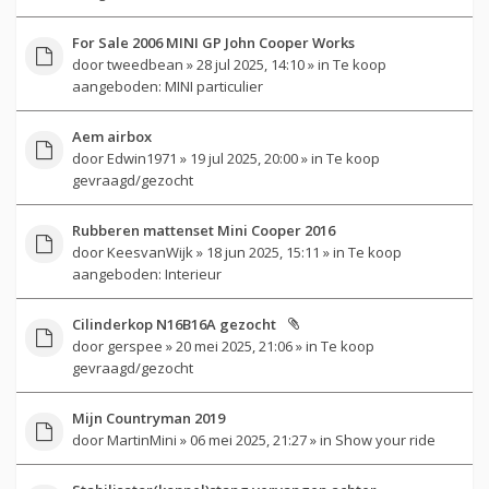
For Sale 2006 MINI GP John Cooper Works
door
tweedbean
» 28 jul 2025, 14:10 » in
Te koop
aangeboden: MINI particulier
Aem airbox
door
Edwin1971
» 19 jul 2025, 20:00 » in
Te koop
gevraagd/gezocht
Rubberen mattenset Mini Cooper 2016
door
KeesvanWijk
» 18 jun 2025, 15:11 » in
Te koop
aangeboden: Interieur
Cilinderkop N16B16A gezocht
door
gerspee
» 20 mei 2025, 21:06 » in
Te koop
gevraagd/gezocht
Mijn Countryman 2019
door
MartinMini
» 06 mei 2025, 21:27 » in
Show your ride