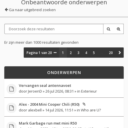
Onbeantwoorde onderwerpen
Ga naar uitgebreid zoeken
Er zijn meer dan 1000 resultaten gevonden
Pagina
1
van
20
1
2
3
4
5
…
20
ONDERWERPEN
Vervangen seal antennavoet
door
JeroenD
» 26 jul 2026, 08:31 » in
Exterieur
Alex - 2004 Mini Cooper Chili (R50)
door
alexbell
» 14 jul 2026, 11:51 » in
Who are U?
Mark Garbage run met mini R50