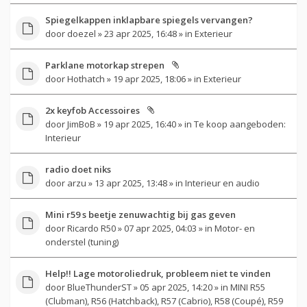
Spiegelkappen inklapbare spiegels vervangen?
door
doezel
» 23 apr 2025, 16:48 » in
Exterieur
Parklane motorkap strepen
door
Hothatch
» 19 apr 2025, 18:06 » in
Exterieur
2x keyfob Accessoires
door
JimBoB
» 19 apr 2025, 16:40 » in
Te koop aangeboden:
Interieur
radio doet niks
door
arzu
» 13 apr 2025, 13:48 » in
Interieur en audio
Mini r59 s beetje zenuwachtig bij gas geven
door
Ricardo R50
» 07 apr 2025, 04:03 » in
Motor- en
onderstel (tuning)
Help!! Lage motoroliedruk, probleem niet te vinden
door
BlueThunderST
» 05 apr 2025, 14:20 » in
MINI R55
(Clubman), R56 (Hatchback), R57 (Cabrio), R58 (Coupé), R59