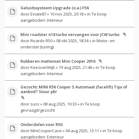
Geluidssysteem Upgrade (o.a.) F56
door
Eviate87
» 10 nov 2025, 20:18 » in
Te koop
aangeboden: Interieur
Mini roadster n18 turbo vervangen voor JCW turbo
door
Ricardo R50
» 08 okt 2025, 18:34 » in
Motor- en
onderstel (tuning)
Rubberen mattenset Mini Cooper 2016
door
KeesvanWijk
» 19 aug 2025, 21:46 » in
Te koop
aangeboden: Interieur
Gezocht: MINI R56 Cooper S Automaat (facelift) Tips of
aanbod? Stuur pb!
door
suss
» 08 aug 2025, 10:33 » in
Te koop
gevraagd/gezocht
Onderdelen voor R50
door
MiniCooperCase
» 04 aug 2025, 13:11 » in
Te koop
aangeboden: Exterieur