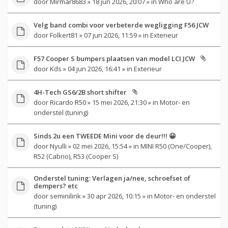
door
Mirmar8683
» 18 jun 2026, 20:07 » in
Who are U?
Velg band combi voor verbeterde wegligging F56 JCW
door
Folkert81
» 07 jun 2026, 11:59 » in
Exterieur
F57 Cooper S bumpers plaatsen van model LCI JCW
door
Kds
» 04 jun 2026, 16:41 » in
Exterieur
4H-Tech GS6/2B short shifter
door
Ricardo R50
» 15 mei 2026, 21:30 » in
Motor- en
onderstel (tuning)
Sinds 2u een TWEEDE Mini voor de deur!!! 😀
door
Nyulli
» 02 mei 2026, 15:54 » in
MINI R50 (One/Cooper),
R52 (Cabrio), R53 (Cooper S)
Onderstel tuning: Verlagen ja/nee, schroefset of
dempers? etc
door
seminilink
» 30 apr 2026, 10:15 » in
Motor- en onderstel
(tuning)