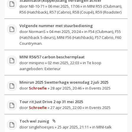
Stabilisator(koppel)stang vervangen achter
door
NB-10-71
» 06 mei 2025, 17:06 » in
MINI R55 (Clubman),
R56 (Hatchback), R57 (Cabrio), R58 (Coupé), R59 (Roadster)
Volgende nummer met stuurbediening
door
NormanS
» 04 mei 2025, 20:24 » in
F54 (Clubman), F55
(Hatchback 5-deurs), MINI F56 (Hatchback), F57 Cabrio, F60
Countryman.
MINI R56/57 carbon beschermplaat
door
minipino
» 02 mei 2025, 22:03 » in
Te koop
aangeboden: Exterieur
Minirun 2025 Swetterhage woensdag 2 juli 2025
door
Schroefie
» 28 apr 2025, 20:46 » in
Events 2025
Tour rit Just Drive 2 op 31 mei 2025
door
Schroefie
» 27 apr 2025, 22:00 » in
Events 2025
Toch wel zuinig
door
singlehoesjes
» 25 apr 2025, 21:11 » in
MINI-talk