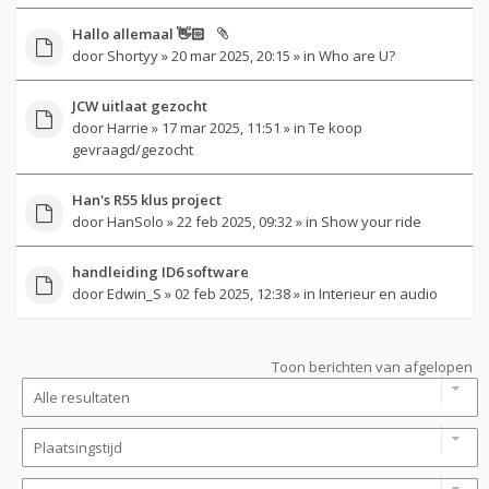
Hallo allemaal 👋🏻
door
Shortyy
» 20 mar 2025, 20:15 » in
Who are U?
JCW uitlaat gezocht
door
Harrie
» 17 mar 2025, 11:51 » in
Te koop
gevraagd/gezocht
Han's R55 klus project
door
HanSolo
» 22 feb 2025, 09:32 » in
Show your ride
handleiding ID6 software
door
Edwin_S
» 02 feb 2025, 12:38 » in
Interieur en audio
Toon berichten van afgelopen