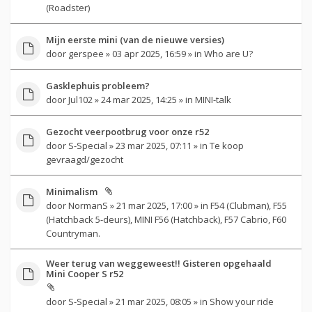
(Roadster)
Mijn eerste mini (van de nieuwe versies)
door
gerspee
» 03 apr 2025, 16:59 » in
Who are U?
Gasklephuis probleem?
door
Jul102
» 24 mar 2025, 14:25 » in
MINI-talk
Gezocht veerpootbrug voor onze r52
door
S-Special
» 23 mar 2025, 07:11 » in
Te koop
gevraagd/gezocht
Minimalism
door
NormanS
» 21 mar 2025, 17:00 » in
F54 (Clubman), F55
(Hatchback 5-deurs), MINI F56 (Hatchback), F57 Cabrio, F60
Countryman.
Weer terug van weggeweest!! Gisteren opgehaald
Mini Cooper S r52
door
S-Special
» 21 mar 2025, 08:05 » in
Show your ride