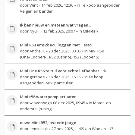
door
Wint
» 14 feb 2026, 12:36 » in
Te koop aangeboden:
Velgen en banden
Ik ben nieuw en meteen wat vragen...
door
Nyulli
» 12 feb 2026, 20:07 » in
MINI-talk
Mini R53 ems2k ecu loggen met Testo
door
Andre_K
» 20 dec 2025, 00:05 » in
MINI R50
(One/CooperR), R52 (Cabrio), R53 (Cooper S)
Mini One R56 te ruil voor echte liefhebber
door
gerspee
» 16 dec 2025, 16:15 » in
Te koop
aangeboden: MINI particulier
Mini r56 waterpomp actuator
door
w.overweg
» 08 dec 2025, 09:45 » in
Motor- en
onderstel (tuning)
ouwe Mini R53, tweede jeugd
door
seminilink
» 27 nov 2025, 11:09 » in
Who are U?