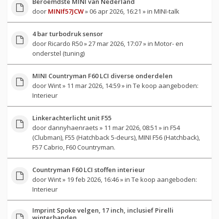
Beroemdste MINI van Nederland
door
MINIf57JCW
» 06 apr 2026, 16:21 » in
MINI-talk
4 bar turbodruk sensor
door
Ricardo R50
» 27 mar 2026, 17:07 » in
Motor- en
onderstel (tuning)
MINI Countryman F60 LCI diverse onderdelen
door
Wint
» 11 mar 2026, 14:59 » in
Te koop aangeboden:
Interieur
Linkerachterlicht unit F55
door
dannyhaenraets
» 11 mar 2026, 08:51 » in
F54
(Clubman), F55 (Hatchback 5-deurs), MINI F56 (Hatchback),
F57 Cabrio, F60 Countryman.
Countryman F60 LCI stoffen interieur
door
Wint
» 19 feb 2026, 16:46 » in
Te koop aangeboden:
Interieur
Imprint Spoke velgen, 17 inch, inclusief Pirelli
winterbanden.