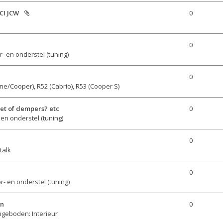
CI JCW
0
0
- en onderstel (tuning)

0
ne/Cooper), R52 (Cabrio), R53 (Cooper S)
set of dempers? etc
0
en onderstel (tuning)
0
talk
0
r- en onderstel (tuning)
en
0
geboden: Interieur