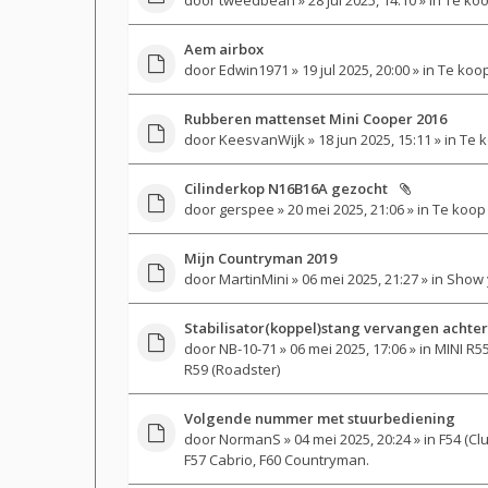
Aem airbox
door
Edwin1971
» 19 jul 2025, 20:00 » in
Te koo
Rubberen mattenset Mini Cooper 2016
door
KeesvanWijk
» 18 jun 2025, 15:11 » in
Te k
Cilinderkop N16B16A gezocht
door
gerspee
» 20 mei 2025, 21:06 » in
Te koop
Mijn Countryman 2019
door
MartinMini
» 06 mei 2025, 21:27 » in
Show 
Stabilisator(koppel)stang vervangen achter
door
NB-10-71
» 06 mei 2025, 17:06 » in
MINI R55
R59 (Roadster)
Volgende nummer met stuurbediening
door
NormanS
» 04 mei 2025, 20:24 » in
F54 (Cl
F57 Cabrio, F60 Countryman.