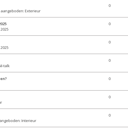
0
 aangeboden: Exterieur
2025
0
 2025
0
 2025
0
I-talk
gen?
0
0
ur
0
angeboden: Interieur