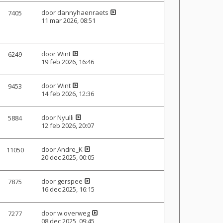
door
dannyhaenraets
7405
11 mar 2026, 08:51
door
Wint
6249
19 feb 2026, 16:46
door
Wint
9453
14 feb 2026, 12:36
door
Nyulli
5884
12 feb 2026, 20:07
door
Andre_K
11050
20 dec 2025, 00:05
door
gerspee
7875
16 dec 2025, 16:15
door
w.overweg
7277
08 dec 2025, 09:45