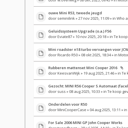
ouwe Mini R53, tweede jeugd
door
seminilink
» 27 nov 2025, 11:09 » in
Who a
Geluidssysteem Upgrade (o.a.) F56
door
Eviate87
» 10 nov 2025, 20:18 » in
Te koop
Mini roadster n18 turbo vervangen voor JCW
door
Ricardo R50
» 08 okt 2025, 18:34 » in
Motor
Rubberen mattenset Mini Cooper 2016
door
KeesvanWijk
» 19 aug 2025, 21:46 » in
Te 
Gezocht: MINI R56 Cooper S Automaat (faceli
door
suss
» 08 aug 2025, 10:33 » in
Te koop ge
Onderdelen voor R50
door
MiniCooperCase
» 04 aug 2025, 13:11 » in
For Sale 2006 MINI GP John Cooper Works
door
tweedbean
» 28 jul 2025, 14:10 » in
Te koo