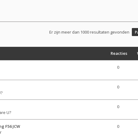
Er zijn meer dan 1000 resultaten gevonden
P
Reacties
0
0
U?
0
are U?
ng F56 JCW
0
r