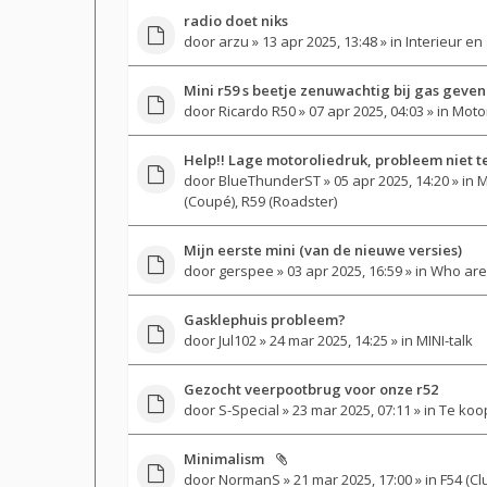
radio doet niks
door
arzu
» 13 apr 2025, 13:48 » in
Interieur en
Mini r59 s beetje zenuwachtig bij gas geven
door
Ricardo R50
» 07 apr 2025, 04:03 » in
Motor
Help!! Lage motoroliedruk, probleem niet t
door
BlueThunderST
» 05 apr 2025, 14:20 » in
M
(Coupé), R59 (Roadster)
Mijn eerste mini (van de nieuwe versies)
door
gerspee
» 03 apr 2025, 16:59 » in
Who are
Gasklephuis probleem?
door
Jul102
» 24 mar 2025, 14:25 » in
MINI-talk
Gezocht veerpootbrug voor onze r52
door
S-Special
» 23 mar 2025, 07:11 » in
Te koo
Minimalism
door
NormanS
» 21 mar 2025, 17:00 » in
F54 (Cl