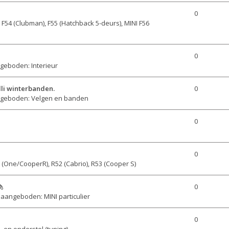
0
n
F54 (Clubman), F55 (Hatchback 5-deurs), MINI F56
0
geboden: Interieur
elli winterbanden.
0
geboden: Velgen en banden
0
0
 (One/CooperR), R52 (Cabrio), R53 (Cooper S)
0
aangeboden: MINI particulier
0
 en onderstel (tuning)