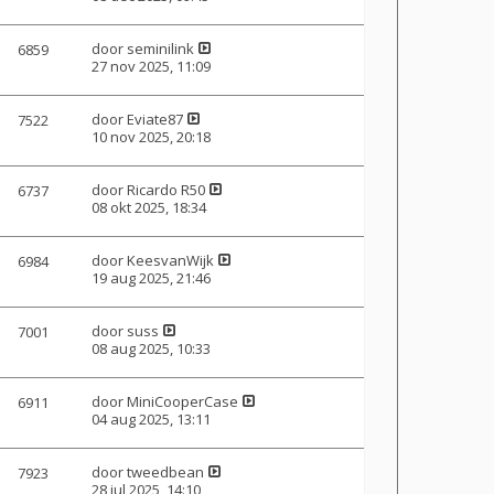
door
seminilink
6859
27 nov 2025, 11:09
door
Eviate87
7522
10 nov 2025, 20:18
door
Ricardo R50
6737
08 okt 2025, 18:34
door
KeesvanWijk
6984
19 aug 2025, 21:46
door
suss
7001
08 aug 2025, 10:33
door
MiniCooperCase
6911
04 aug 2025, 13:11
door
tweedbean
7923
28 jul 2025, 14:10