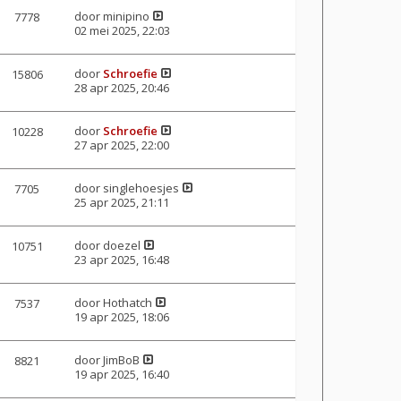
door
minipino
7778
02 mei 2025, 22:03
door
Schroefie
15806
28 apr 2025, 20:46
door
Schroefie
10228
27 apr 2025, 22:00
door
singlehoesjes
7705
25 apr 2025, 21:11
door
doezel
10751
23 apr 2025, 16:48
door
Hothatch
7537
19 apr 2025, 18:06
door
JimBoB
8821
19 apr 2025, 16:40