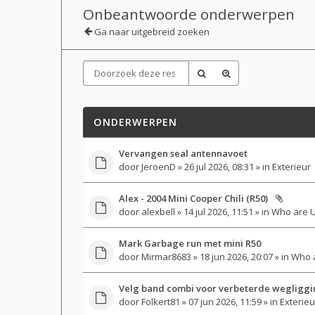
Onbeantwoorde onderwerpen
Ga naar uitgebreid zoeken
ONDERWERPEN
Vervangen seal antennavoet
door
JeroenD
» 26 jul 2026, 08:31 » in
Exterieur
Alex - 2004 Mini Cooper Chili (R50)
door
alexbell
» 14 jul 2026, 11:51 » in
Who are 
Mark Garbage run met mini R50
door
Mirmar8683
» 18 jun 2026, 20:07 » in
Who 
Velg band combi voor verbeterde wegliggi
door
Folkert81
» 07 jun 2026, 11:59 » in
Exterieu