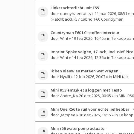
Linkerachterlicht unit F55
door
dannyhaenraets
» 11 mar 2026, 08:51 » i
(Hatchback), F57 Cabrio, F60 Countryman.
Countryman F60 LCI stoffen interieur
door
Wint
» 19 feb 2026, 16:46 » in
Te koop aan
Imprint Spoke velgen, 17 inch, inclusief Pir
door
Wint
» 14 feb 2026, 12:36 » in
Te koop aan
Ik ben nieuw en meteen wat vragen...
door
Nyulli
» 12 feb 2026, 20:07 » in
MINI-talk
Mini R53 ems2k ecu loggen met Testo
door
Andre_K
» 20 dec 2025, 00:05 » in
MINI R50
Mini One R56 te ruil voor echte liefhebber
door
gerspee
» 16 dec 2025, 16:15 » in
Te koop 
Mini r56 waterpomp actuator
door
w.overweg
» 08 dec 2025, 09:45 » in
Motor-