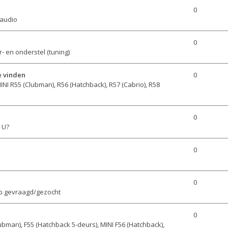
0
 audio
0
- en onderstel (tuning)
e vinden
0
INI R55 (Clubman), R56 (Hatchback), R57 (Cabrio), R58
0
 U?
0
0
p gevraagd/gezocht
0
ubman), F55 (Hatchback 5-deurs), MINI F56 (Hatchback),