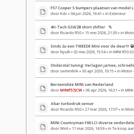
F57 Cooper S bumpers plaatsen van model L
door
Kds
» 04 jun 2026, 16:41 » in
Exterieur
4H-Tech GS6/2B short shifter
door
Ricardo R50
» 15 mei 2026, 21:30 » in
Motor
Sinds 2u een TWEEDE Mini voor de deur!!! 
door
Nyulli
» 02 mei 2026, 15:54 » in
MINI R50 (O
Onderstel tuning: Verlagen ja/nee, schroef
door
seminilink
» 30 apr 2026, 10:15 » in
Motor- 
Beroemdste MINI van Nederland
door
MINIf57JCW
» 06 apr 2026, 16:21 » in
MINI-
4 bar turbodruk sensor
door
Ricardo R50
» 27 mar 2026, 17:07 » in
Moto
MINI Countryman F60 LCI diverse onderdel
door
Wint
» 11 mar 2026, 14:59 » in
Te koop aan