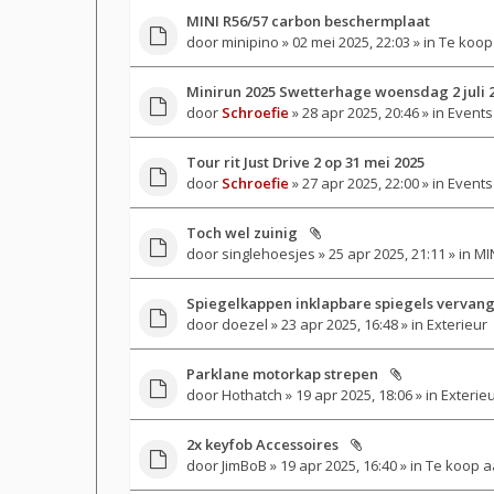
MINI R56/57 carbon beschermplaat
door
minipino
» 02 mei 2025, 22:03 » in
Te koop
Minirun 2025 Swetterhage woensdag 2 juli 
door
Schroefie
» 28 apr 2025, 20:46 » in
Events
Tour rit Just Drive 2 op 31 mei 2025
door
Schroefie
» 27 apr 2025, 22:00 » in
Events
Toch wel zuinig
door
singlehoesjes
» 25 apr 2025, 21:11 » in
MIN
Spiegelkappen inklapbare spiegels vervan
door
doezel
» 23 apr 2025, 16:48 » in
Exterieur
Parklane motorkap strepen
door
Hothatch
» 19 apr 2025, 18:06 » in
Exterie
2x keyfob Accessoires
door
JimBoB
» 19 apr 2025, 16:40 » in
Te koop a