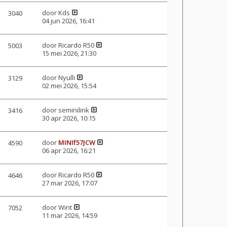
door
Kds
3040
04 jun 2026, 16:41
door
Ricardo R50
5003
15 mei 2026, 21:30
door
Nyulli
3129
02 mei 2026, 15:54
door
seminilink
3416
30 apr 2026, 10:15
door
MINIf57JCW
4590
06 apr 2026, 16:21
door
Ricardo R50
4646
27 mar 2026, 17:07
door
Wint
7052
11 mar 2026, 14:59