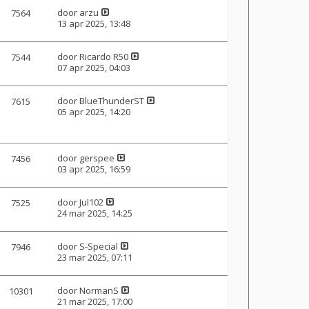
door
arzu
7564
13 apr 2025, 13:48
door
Ricardo R50
7544
07 apr 2025, 04:03
door
BlueThunderST
7615
05 apr 2025, 14:20
door
gerspee
7456
03 apr 2025, 16:59
door
Jul102
7525
24 mar 2025, 14:25
door
S-Special
7946
23 mar 2025, 07:11
door
NormanS
10301
21 mar 2025, 17:00