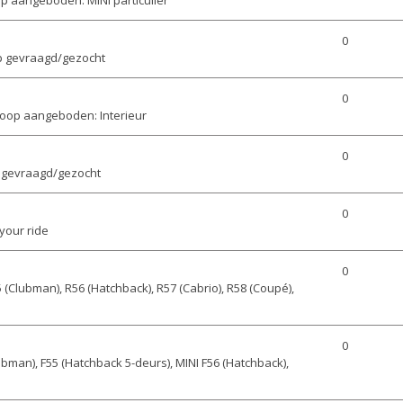
0
p gevraagd/gezocht
0
oop aangeboden: Interieur
0
 gevraagd/gezocht
0
your ride
0
 (Clubman), R56 (Hatchback), R57 (Cabrio), R58 (Coupé),
0
ubman), F55 (Hatchback 5-deurs), MINI F56 (Hatchback),