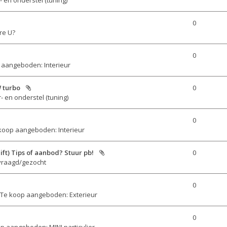
0
re U?
0
 aangeboden: Interieur
 turbo
0
- en onderstel (tuning)
0
koop aangeboden: Interieur
ft) Tips of aanbod? Stuur pb!
0
vraagd/gezocht
0
Te koop aangeboden: Exterieur
0
p aangeboden: MINI particulier