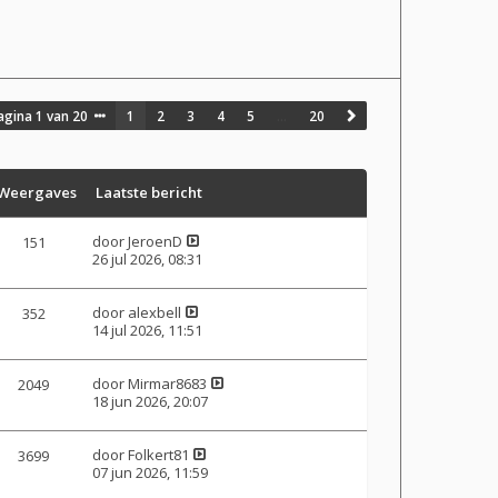
agina
1
van
20
1
2
3
4
5
…
20
Weergaves
Laatste bericht
door
JeroenD
151
26 jul 2026, 08:31
door
alexbell
352
14 jul 2026, 11:51
door
Mirmar8683
2049
18 jun 2026, 20:07
door
Folkert81
3699
07 jun 2026, 11:59