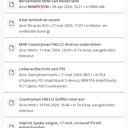
Beroemdste MINI van Nederland
door
MINIf57JCW
» 06 apr 2026, 16:21 » in
MINI-talk
4 bar turbodruk sensor
door
Ricardo R50
» 27 mar 2026, 17:07 » in
Motor- en
onderstel (tuning)
MINI Countryman F60 LCI diverse onderdelen
door
Wint
» 11 mar 2026, 14:59 » in
Te koop aangeboden:
Interieur
Linkerachterlicht unit F55
door
dannyhaenraets
» 11 mar 2026, 08:51 » in
F54
(Clubman), F55 (Hatchback 5-deurs), MINI F56 (Hatchback),
F57 Cabrio, F60 Countryman.
Countryman F60 LCI stoffen interieur
door
Wint
» 19 feb 2026, 16:46 » in
Te koop aangeboden:
Interieur
Imprint Spoke velgen, 17 inch, inclusief Pirelli
winterbanden.