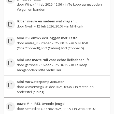
door
Wint
» 14 feb 2026, 12:36 » in
Te koop aangeboden:
Velgen en banden
Ik ben nieuw en meteen wat vragen...
door
Nyulli
» 12 feb 2026, 20:07 » in
MINI-talk
Mini R53 ems2k ecu loggen met Testo
door
Andre_K
» 20 dec 2025, 00:05 » in
MINI R50
(One/CooperR), R52 (Cabrio), R53 (Cooper S)
Mini One R56 te ruil voor echte liefhebber
door
gerspee
» 16 dec 2025, 16:15 » in
Te koop
aangeboden: MINI particulier
Mini r56 waterpomp actuator
door
w.overweg
» 08 dec 2025, 09:45 » in
Motor- en
onderstel (tuning)
ouwe Mini R53, tweede jeugd
door
seminilink
» 27 nov 2025, 11:09 » in
Who are U?