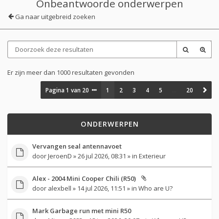
Onbeantwoorde onderwerpen
Ga naar uitgebreid zoeken
Er zijn meer dan 1000 resultaten gevonden
Pagina
1
van
20
1
2
3
4
5
…
20
ONDERWERPEN
Vervangen seal antennavoet
door
JeroenD
» 26 jul 2026, 08:31 » in
Exterieur
Alex - 2004 Mini Cooper Chili (R50)
door
alexbell
» 14 jul 2026, 11:51 » in
Who are U?
Mark Garbage run met mini R50