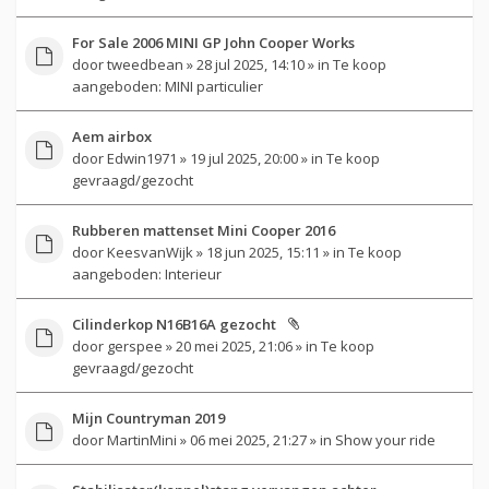
For Sale 2006 MINI GP John Cooper Works
door
tweedbean
» 28 jul 2025, 14:10 » in
Te koop
aangeboden: MINI particulier
Aem airbox
door
Edwin1971
» 19 jul 2025, 20:00 » in
Te koop
gevraagd/gezocht
Rubberen mattenset Mini Cooper 2016
door
KeesvanWijk
» 18 jun 2025, 15:11 » in
Te koop
aangeboden: Interieur
Cilinderkop N16B16A gezocht
door
gerspee
» 20 mei 2025, 21:06 » in
Te koop
gevraagd/gezocht
Mijn Countryman 2019
door
MartinMini
» 06 mei 2025, 21:27 » in
Show your ride