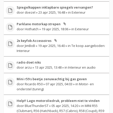
Spiegelkappen inklapbare spiegels vervangen?
door
doezel
» 23 apr 2025, 16:48 » in
Exterieur
Parklane motorkap strepen
door
Hothatch
» 19 apr 2025, 18:06 » in
Exterieur
2x keyfob Accessoires
door
JimBoB
» 19 apr 2025, 16:40 » in
Te koop aangeboden:
Interieur
radio doet niks
door
arzu
» 13 apr 2025, 13:48 » in
Interieur en audio
Mini r59 s beetje zenuwachtig bij gas geven
door
Ricardo R50
» 07 apr 2025, 04:03 » in
Motor- en
onderstel (tuning)
Help!! Lage motoroliedruk, probleem niet te vinden
door
BlueThunderST
» 05 apr 2025, 14:20 » in
MINI R55
(Clubman), R56 (Hatchback), R57 (Cabrio), R58 (Coupé), R59