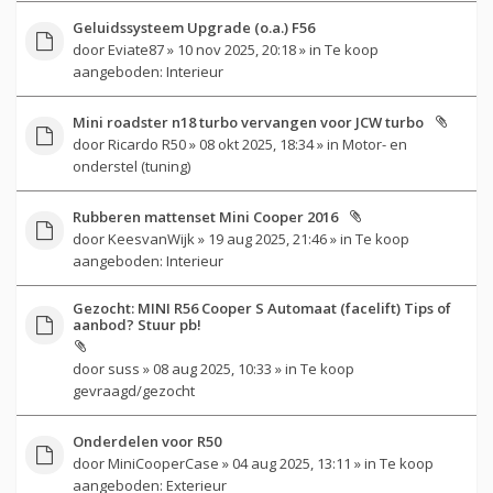
Geluidssysteem Upgrade (o.a.) F56
door
Eviate87
» 10 nov 2025, 20:18 » in
Te koop
aangeboden: Interieur
Mini roadster n18 turbo vervangen voor JCW turbo
door
Ricardo R50
» 08 okt 2025, 18:34 » in
Motor- en
onderstel (tuning)
Rubberen mattenset Mini Cooper 2016
door
KeesvanWijk
» 19 aug 2025, 21:46 » in
Te koop
aangeboden: Interieur
Gezocht: MINI R56 Cooper S Automaat (facelift) Tips of
aanbod? Stuur pb!
door
suss
» 08 aug 2025, 10:33 » in
Te koop
gevraagd/gezocht
Onderdelen voor R50
door
MiniCooperCase
» 04 aug 2025, 13:11 » in
Te koop
aangeboden: Exterieur