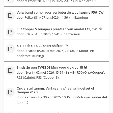
door
Mirmar8683
» 18 jun 2026, 20:07 » in
Who are U?
Velg band combi voor verbeterde wegligging F56 JCW
door
Folkert81
» 07 jun 2026, 11:59 » in
Exterieur
F57 Cooper S bumpers plaatsen van model LCI JCW
door
Kds
» 04 jun 2026, 16:41 » in
Exterieur
4H-Tech GS6/2B short shifter
door
Ricardo R50
» 15 mei 2026, 21:30 » in
Motor- en
onderstel (tuning)
Sinds 2u een TWEEDE Mini voor de deur!!! 😀
door
Nyulli
» 02 mei 2026, 15:54 » in
MINI R50 (One/Cooper),
R52 (Cabrio), R53 (Cooper S)
Onderstel tuning: Verlagen ja/nee, schroefset of
dempers? etc
door
seminilink
» 30 apr 2026, 10:15 » in
Motor- en onderstel
(tuning)