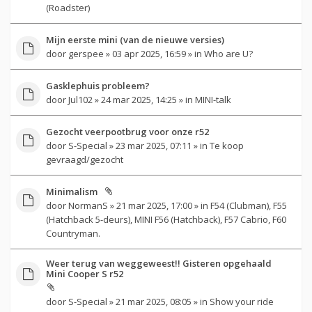
(Roadster)
Mijn eerste mini (van de nieuwe versies)
door
gerspee
» 03 apr 2025, 16:59 » in
Who are U?
Gasklephuis probleem?
door
Jul102
» 24 mar 2025, 14:25 » in
MINI-talk
Gezocht veerpootbrug voor onze r52
door
S-Special
» 23 mar 2025, 07:11 » in
Te koop
gevraagd/gezocht
Minimalism
door
NormanS
» 21 mar 2025, 17:00 » in
F54 (Clubman), F55
(Hatchback 5-deurs), MINI F56 (Hatchback), F57 Cabrio, F60
Countryman.
Weer terug van weggeweest!! Gisteren opgehaald
Mini Cooper S r52
door
S-Special
» 21 mar 2025, 08:05 » in
Show your ride