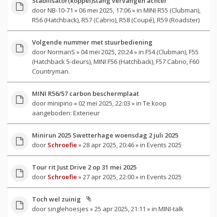
Stabilisator(koppel)stang vervangen achter
door
NB-10-71
» 06 mei 2025, 17:06 » in
MINI R55 (Clubman),
R56 (Hatchback), R57 (Cabrio), R58 (Coupé), R59 (Roadster)
Volgende nummer met stuurbediening
door
NormanS
» 04 mei 2025, 20:24 » in
F54 (Clubman), F55
(Hatchback 5-deurs), MINI F56 (Hatchback), F57 Cabrio, F60
Countryman.
MINI R56/57 carbon beschermplaat
door
minipino
» 02 mei 2025, 22:03 » in
Te koop
aangeboden: Exterieur
Minirun 2025 Swetterhage woensdag 2 juli 2025
door
Schroefie
» 28 apr 2025, 20:46 » in
Events 2025
Tour rit Just Drive 2 op 31 mei 2025
door
Schroefie
» 27 apr 2025, 22:00 » in
Events 2025
Toch wel zuinig
door
singlehoesjes
» 25 apr 2025, 21:11 » in
MINI-talk