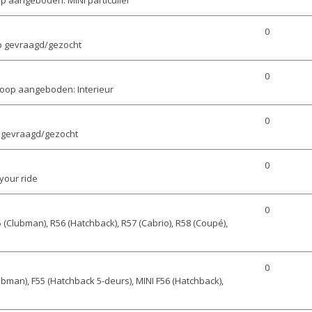
0
p gevraagd/gezocht
0
oop aangeboden: Interieur
0
 gevraagd/gezocht
0
your ride
0
 (Clubman), R56 (Hatchback), R57 (Cabrio), R58 (Coupé),
0
ubman), F55 (Hatchback 5-deurs), MINI F56 (Hatchback),