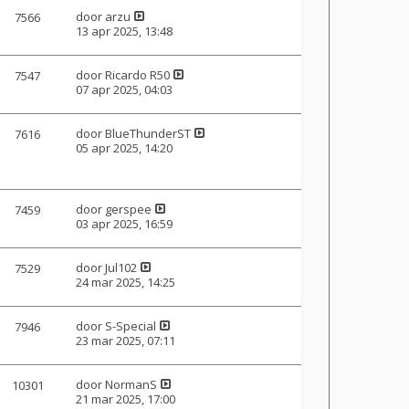
door
arzu
7566
13 apr 2025, 13:48
door
Ricardo R50
7547
07 apr 2025, 04:03
door
BlueThunderST
7616
05 apr 2025, 14:20
door
gerspee
7459
03 apr 2025, 16:59
door
Jul102
7529
24 mar 2025, 14:25
door
S-Special
7946
23 mar 2025, 07:11
door
NormanS
10301
21 mar 2025, 17:00