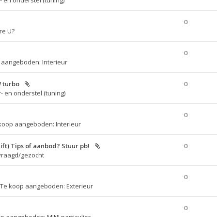
0
re U?
0
 aangeboden: Interieur
 turbo
0
- en onderstel (tuning)
0
koop aangeboden: Interieur
ft) Tips of aanbod? Stuur pb!
0
vraagd/gezocht
0
Te koop aangeboden: Exterieur
0
p aangeboden: MINI particulier