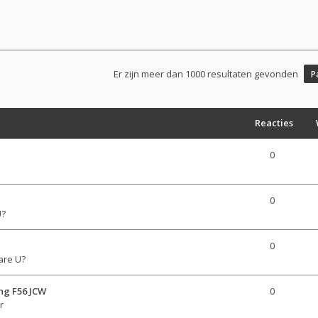
Er zijn meer dan 1000 resultaten gevonden
P
Reacties
0
0
U?
0
are U?
ng F56 JCW
0
r