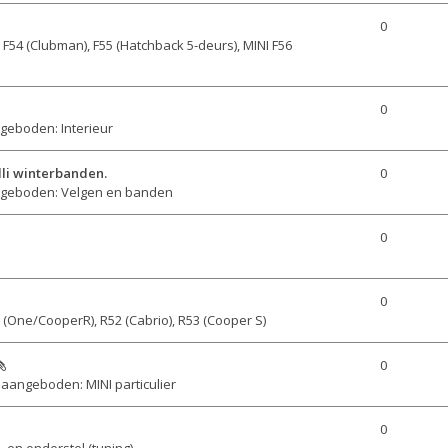
0
n
F54 (Clubman), F55 (Hatchback 5-deurs), MINI F56
0
geboden: Interieur
elli winterbanden.
0
geboden: Velgen en banden
0
0
 (One/CooperR), R52 (Cabrio), R53 (Cooper S)
0
aangeboden: MINI particulier
0
 en onderstel (tuning)