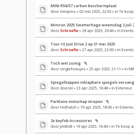
MINI R56/57 carbon beschermplaat
door
minipino
» 02 mei 2025, 22:03 » in
Te koop
Minirun 2025 Swetterhage woensdag 2 juli 
door
Schroefie
» 28 apr 2025, 20:46 » in
Events
Tour rit Just Drive 2 op 31 mei 2025
door
Schroefie
» 27 apr 2025, 22:00 » in
Events
Toch wel zuinig
door
singlehoesjes
» 25 apr 2025, 21:11 » in
MIN
Spiegelkappen inklapbare spiegels vervan
door
doezel
» 23 apr 2025, 16:48 » in
Exterieur
Parklane motorkap strepen
door
Hothatch
» 19 apr 2025, 18:06 » in
Exterie
2x keyfob Accessoires
door
JimBoB
» 19 apr 2025, 16:40 » in
Te koop a