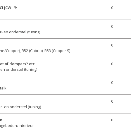
CI JCW
0
0
- en onderstel (tuning)

0
ne/Cooper), R52 (Cabrio), R53 (Cooper S)
set of dempers? etc
0
en onderstel (tuning)
0
talk
0
r- en onderstel (tuning)
en
0
geboden: Interieur