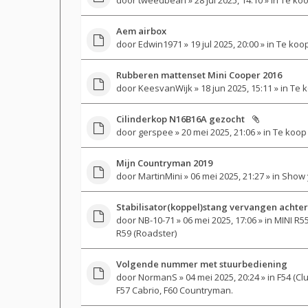
Aem airbox
door
Edwin1971
» 19 jul 2025, 20:00 » in
Te koo
Rubberen mattenset Mini Cooper 2016
door
KeesvanWijk
» 18 jun 2025, 15:11 » in
Te k
Cilinderkop N16B16A gezocht
door
gerspee
» 20 mei 2025, 21:06 » in
Te koop
Mijn Countryman 2019
door
MartinMini
» 06 mei 2025, 21:27 » in
Show 
Stabilisator(koppel)stang vervangen achter
door
NB-10-71
» 06 mei 2025, 17:06 » in
MINI R55
R59 (Roadster)
Volgende nummer met stuurbediening
door
NormanS
» 04 mei 2025, 20:24 » in
F54 (Cl
F57 Cabrio, F60 Countryman.