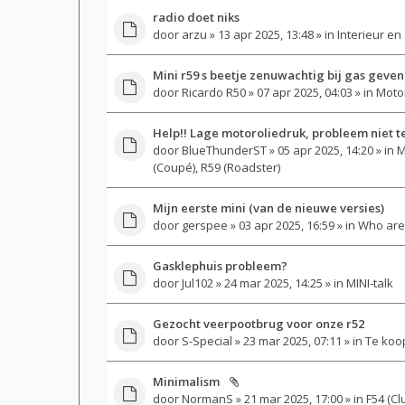
radio doet niks
door
arzu
» 13 apr 2025, 13:48 » in
Interieur en
Mini r59 s beetje zenuwachtig bij gas geven
door
Ricardo R50
» 07 apr 2025, 04:03 » in
Motor
Help!! Lage motoroliedruk, probleem niet t
door
BlueThunderST
» 05 apr 2025, 14:20 » in
M
(Coupé), R59 (Roadster)
Mijn eerste mini (van de nieuwe versies)
door
gerspee
» 03 apr 2025, 16:59 » in
Who are
Gasklephuis probleem?
door
Jul102
» 24 mar 2025, 14:25 » in
MINI-talk
Gezocht veerpootbrug voor onze r52
door
S-Special
» 23 mar 2025, 07:11 » in
Te koo
Minimalism
door
NormanS
» 21 mar 2025, 17:00 » in
F54 (Cl