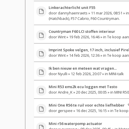
Linkerachterlicht unit F55
door
dannyhaenraets
» 11 mar 2026, 08:51 » i
(Hatchback), F57 Cabrio, F60 Countryman.
Countryman F60 LCI stoffen interieur
door
Wint
» 19 feb 2026, 16:46 » in
Te koop aan
Imprint Spoke velgen, 17 inch, inclusief Pir
door
Wint
» 14 feb 2026, 12:36 » in
Te koop aan
Ik ben nieuw en meteen wat vragen...
door
Nyulli
» 12 feb 2026, 20:07 » in
MINI-talk
Mini R53 ems2k ecu loggen met Testo
door
Andre_K
» 20 dec 2025, 00:05 » in
MINI R50
Mini One R56 te ruil voor echte liefhebber
door
gerspee
» 16 dec 2025, 16:15 » in
Te koop 
Mini r56 waterpomp actuator
door
w.overweg
» 08 dec 2025, 09:45 » in
Motor-