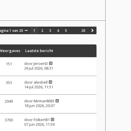
agina
1
van
20
1
2
3
4
5
…
20
Weergaves
Laatste bericht
door
JeroenD
151
26 jul 2026, 08:31
door
alexbell
353
14 jul 2026, 11:51
door
Mirmar8683
2049
18 jun 2026, 20:07
door
Folkert81
3700
07 jun 2026, 11:59