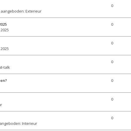
0
 aangeboden: Exterieur
2025
0
 2025
0
 2025
0
I-talk
gen?
0
0
ur
0
angeboden: Interieur