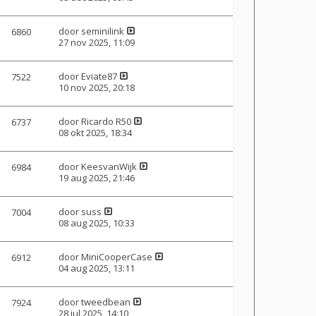
door
seminilink
6860
27 nov 2025, 11:09
door
Eviate87
7522
10 nov 2025, 20:18
door
Ricardo R50
6737
08 okt 2025, 18:34
door
KeesvanWijk
6984
19 aug 2025, 21:46
door
suss
7004
08 aug 2025, 10:33
door
MiniCooperCase
6912
04 aug 2025, 13:11
door
tweedbean
7924
28 jul 2025, 14:10