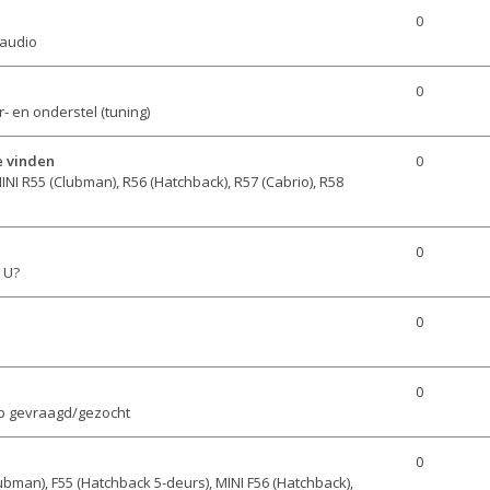
0
 audio
0
- en onderstel (tuning)
e vinden
0
INI R55 (Clubman), R56 (Hatchback), R57 (Cabrio), R58
0
 U?
0
0
p gevraagd/gezocht
0
ubman), F55 (Hatchback 5-deurs), MINI F56 (Hatchback),