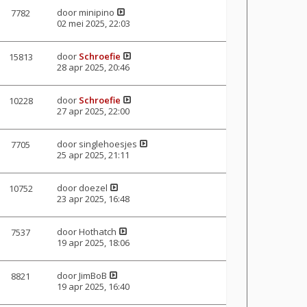
door
minipino
7782
02 mei 2025, 22:03
door
Schroefie
15813
28 apr 2025, 20:46
door
Schroefie
10228
27 apr 2025, 22:00
door
singlehoesjes
7705
25 apr 2025, 21:11
door
doezel
10752
23 apr 2025, 16:48
door
Hothatch
7537
19 apr 2025, 18:06
door
JimBoB
8821
19 apr 2025, 16:40