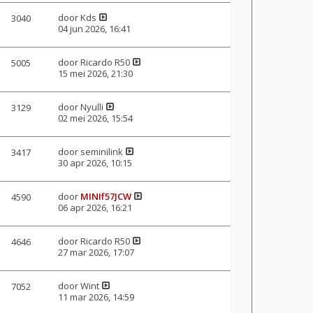
door
Kds
3040
04 jun 2026, 16:41
door
Ricardo R50
5005
15 mei 2026, 21:30
door
Nyulli
3129
02 mei 2026, 15:54
door
seminilink
3417
30 apr 2026, 10:15
door
MINIf57JCW
4590
06 apr 2026, 16:21
door
Ricardo R50
4646
27 mar 2026, 17:07
door
Wint
7052
11 mar 2026, 14:59