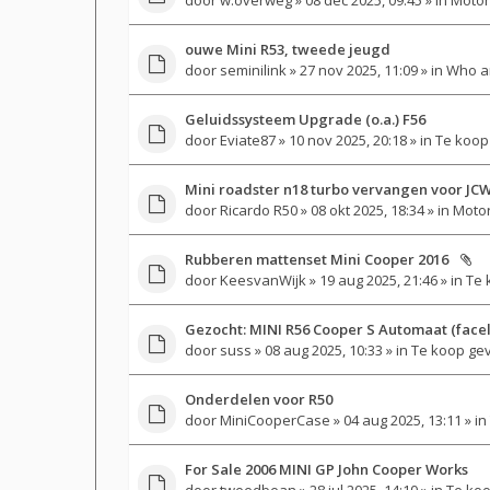
ouwe Mini R53, tweede jeugd
door
seminilink
» 27 nov 2025, 11:09 » in
Who a
Geluidssysteem Upgrade (o.a.) F56
door
Eviate87
» 10 nov 2025, 20:18 » in
Te koop
Mini roadster n18 turbo vervangen voor JCW
door
Ricardo R50
» 08 okt 2025, 18:34 » in
Motor
Rubberen mattenset Mini Cooper 2016
door
KeesvanWijk
» 19 aug 2025, 21:46 » in
Te 
Gezocht: MINI R56 Cooper S Automaat (faceli
door
suss
» 08 aug 2025, 10:33 » in
Te koop ge
Onderdelen voor R50
door
MiniCooperCase
» 04 aug 2025, 13:11 » in
For Sale 2006 MINI GP John Cooper Works
door
tweedbean
» 28 jul 2025, 14:10 » in
Te koo