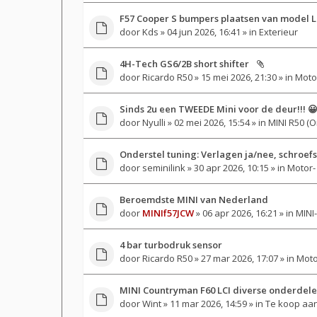
F57 Cooper S bumpers plaatsen van model L
door
Kds
» 04 jun 2026, 16:41 » in
Exterieur
4H-Tech GS6/2B short shifter
door
Ricardo R50
» 15 mei 2026, 21:30 » in
Motor
Sinds 2u een TWEEDE Mini voor de deur!!! 
door
Nyulli
» 02 mei 2026, 15:54 » in
MINI R50 (O
Onderstel tuning: Verlagen ja/nee, schroef
door
seminilink
» 30 apr 2026, 10:15 » in
Motor- 
Beroemdste MINI van Nederland
door
MINIf57JCW
» 06 apr 2026, 16:21 » in
MINI-
4 bar turbodruk sensor
door
Ricardo R50
» 27 mar 2026, 17:07 » in
Moto
MINI Countryman F60 LCI diverse onderdel
door
Wint
» 11 mar 2026, 14:59 » in
Te koop aan