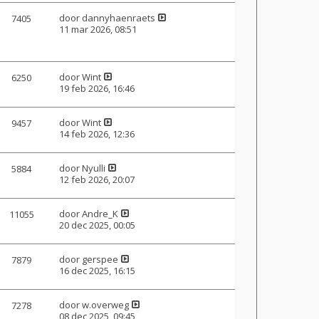
door
dannyhaenraets
7405
11 mar 2026, 08:51
door
Wint
6250
19 feb 2026, 16:46
door
Wint
9457
14 feb 2026, 12:36
door
Nyulli
5884
12 feb 2026, 20:07
door
Andre_K
11055
20 dec 2025, 00:05
door
gerspee
7879
16 dec 2025, 16:15
door
w.overweg
7278
08 dec 2025, 09:45