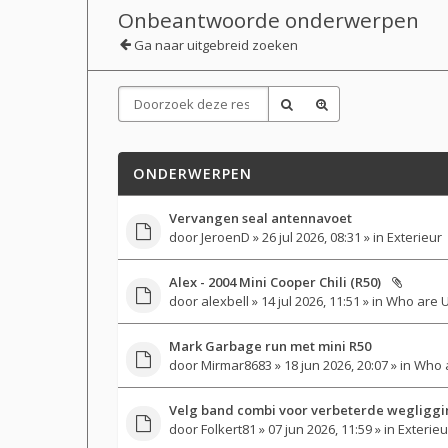
Onbeantwoorde onderwerpen
Ga naar uitgebreid zoeken
ONDERWERPEN
Vervangen seal antennavoet
door
JeroenD
» 26 jul 2026, 08:31 » in
Exterieur
Alex - 2004 Mini Cooper Chili (R50)
door
alexbell
» 14 jul 2026, 11:51 » in
Who are 
Mark Garbage run met mini R50
door
Mirmar8683
» 18 jun 2026, 20:07 » in
Who 
Velg band combi voor verbeterde wegliggi
door
Folkert81
» 07 jun 2026, 11:59 » in
Exterieu