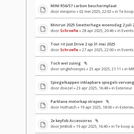
MINI R56/57 carbon beschermplaat
door
minipino
» 02 mei 2025, 22:03 » in
Te koop
Minirun 2025 Swetterhage woensdag 2 juli 
door
Schroefie
» 28 apr 2025, 20:46 » in
Events
Tour rit Just Drive 2 op 31 mei 2025
door
Schroefie
» 27 apr 2025, 22:00 » in
Events
Toch wel zuinig
door
singlehoesjes
» 25 apr 2025, 21:11 » in
MIN
Spiegelkappen inklapbare spiegels vervan
door
doezel
» 23 apr 2025, 16:48 » in
Exterieur
Parklane motorkap strepen
door
Hothatch
» 19 apr 2025, 18:06 » in
Exterie
2x keyfob Accessoires
door
JimBoB
» 19 apr 2025, 16:40 » in
Te koop a