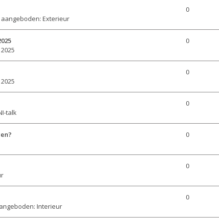
0
 aangeboden: Exterieur
2025
0
 2025
0
 2025
0
I-talk
gen?
0
0
ur
0
angeboden: Interieur