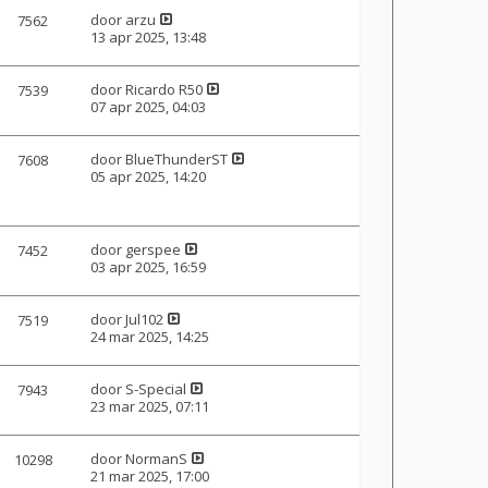
door
arzu
7562
13 apr 2025, 13:48
door
Ricardo R50
7539
07 apr 2025, 04:03
door
BlueThunderST
7608
05 apr 2025, 14:20
door
gerspee
7452
03 apr 2025, 16:59
door
Jul102
7519
24 mar 2025, 14:25
door
S-Special
7943
23 mar 2025, 07:11
door
NormanS
10298
21 mar 2025, 17:00