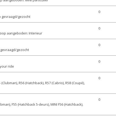
0
p gevraagd/gezocht
0
oop aangeboden: Interieur
0
 gevraagd/gezocht
0
your ride
0
 (Clubman), R56 (Hatchback), R57 (Cabrio), R58 (Coupé),
0
ubman), F55 (Hatchback 5-deurs), MINI F56 (Hatchback),