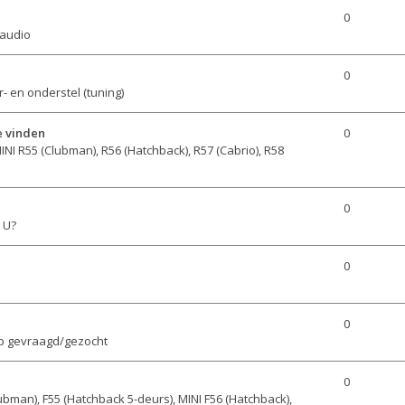
0
 audio
0
- en onderstel (tuning)
e vinden
0
INI R55 (Clubman), R56 (Hatchback), R57 (Cabrio), R58
0
 U?
0
0
p gevraagd/gezocht
0
ubman), F55 (Hatchback 5-deurs), MINI F56 (Hatchback),