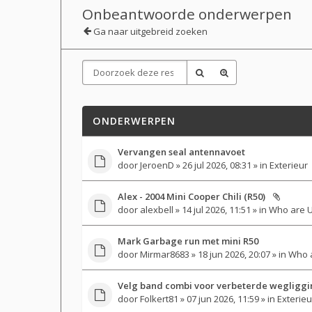
Onbeantwoorde onderwerpen
Ga naar uitgebreid zoeken
ONDERWERPEN
Vervangen seal antennavoet
door
JeroenD
» 26 jul 2026, 08:31 » in
Exterieur
Alex - 2004 Mini Cooper Chili (R50)
door
alexbell
» 14 jul 2026, 11:51 » in
Who are 
Mark Garbage run met mini R50
door
Mirmar8683
» 18 jun 2026, 20:07 » in
Who 
Velg band combi voor verbeterde wegliggi
door
Folkert81
» 07 jun 2026, 11:59 » in
Exterieu