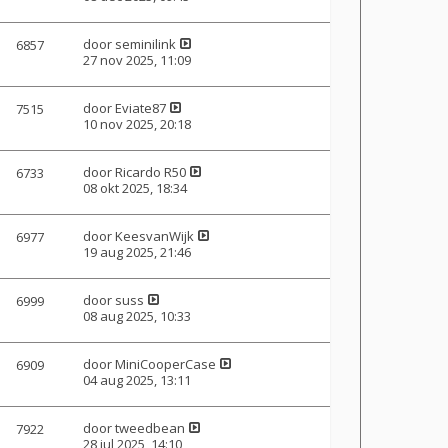
door
seminilink
6857
27 nov 2025, 11:09
door
Eviate87
7515
10 nov 2025, 20:18
door
Ricardo R50
6733
08 okt 2025, 18:34
door
KeesvanWijk
6977
19 aug 2025, 21:46
door
suss
6999
08 aug 2025, 10:33
door
MiniCooperCase
6909
04 aug 2025, 13:11
door
tweedbean
7922
28 jul 2025, 14:10