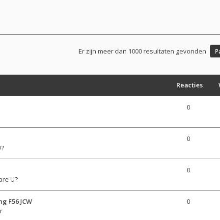
Er zijn meer dan 1000 resultaten gevonden
P
Reacties
0
0
U?
0
are U?
ng F56 JCW
0
r