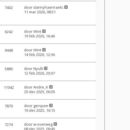
door
dannyhaenraets
7402
11 mar 2026, 08:51
door
Wint
6242
19 feb 2026, 16:46
door
Wint
9448
14 feb 2026, 12:36
door
Nyulli
5880
12 feb 2026, 20:07
door
Andre_K
11042
20 dec 2025, 00:05
door
gerspee
7870
16 dec 2025, 16:15
door
w.overweg
7274
08 dec 2025, 09:45