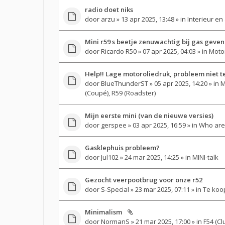
radio doet niks
door
arzu
» 13 apr 2025, 13:48 » in
Interieur en
Mini r59 s beetje zenuwachtig bij gas geven
door
Ricardo R50
» 07 apr 2025, 04:03 » in
Motor
Help!! Lage motoroliedruk, probleem niet t
door
BlueThunderST
» 05 apr 2025, 14:20 » in
M
(Coupé), R59 (Roadster)
Mijn eerste mini (van de nieuwe versies)
door
gerspee
» 03 apr 2025, 16:59 » in
Who are
Gasklephuis probleem?
door
Jul102
» 24 mar 2025, 14:25 » in
MINI-talk
Gezocht veerpootbrug voor onze r52
door
S-Special
» 23 mar 2025, 07:11 » in
Te koo
Minimalism
door
NormanS
» 21 mar 2025, 17:00 » in
F54 (Cl