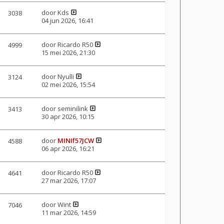
door
Kds
3038
04 jun 2026, 16:41
door
Ricardo R50
4999
15 mei 2026, 21:30
door
Nyulli
3124
02 mei 2026, 15:54
door
seminilink
3413
30 apr 2026, 10:15
door
MINIf57JCW
4588
06 apr 2026, 16:21
door
Ricardo R50
4641
27 mar 2026, 17:07
door
Wint
7046
11 mar 2026, 14:59