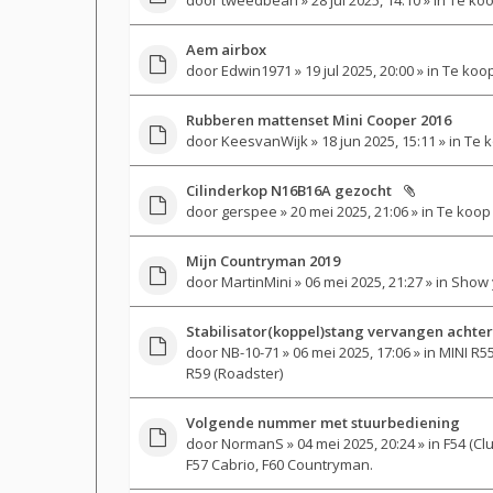
Aem airbox
door
Edwin1971
» 19 jul 2025, 20:00 » in
Te koo
Rubberen mattenset Mini Cooper 2016
door
KeesvanWijk
» 18 jun 2025, 15:11 » in
Te k
Cilinderkop N16B16A gezocht
door
gerspee
» 20 mei 2025, 21:06 » in
Te koop
Mijn Countryman 2019
door
MartinMini
» 06 mei 2025, 21:27 » in
Show 
Stabilisator(koppel)stang vervangen achter
door
NB-10-71
» 06 mei 2025, 17:06 » in
MINI R55
R59 (Roadster)
Volgende nummer met stuurbediening
door
NormanS
» 04 mei 2025, 20:24 » in
F54 (Cl
F57 Cabrio, F60 Countryman.