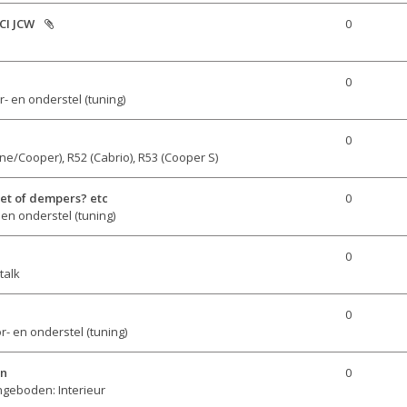
CI JCW
0
0
- en onderstel (tuning)

0
ne/Cooper), R52 (Cabrio), R53 (Cooper S)
set of dempers? etc
0
en onderstel (tuning)
0
talk
0
r- en onderstel (tuning)
en
0
geboden: Interieur