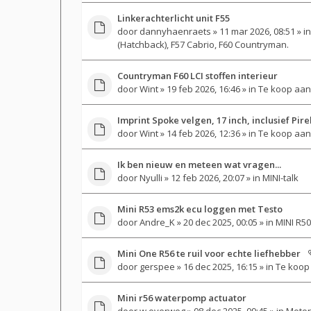
Linkerachterlicht unit F55
door
dannyhaenraets
» 11 mar 2026, 08:51 » i
(Hatchback), F57 Cabrio, F60 Countryman.
Countryman F60 LCI stoffen interieur
door
Wint
» 19 feb 2026, 16:46 » in
Te koop aan
Imprint Spoke velgen, 17 inch, inclusief Pir
door
Wint
» 14 feb 2026, 12:36 » in
Te koop aan
Ik ben nieuw en meteen wat vragen...
door
Nyulli
» 12 feb 2026, 20:07 » in
MINI-talk
Mini R53 ems2k ecu loggen met Testo
door
Andre_K
» 20 dec 2025, 00:05 » in
MINI R50
Mini One R56 te ruil voor echte liefhebber
door
gerspee
» 16 dec 2025, 16:15 » in
Te koop 
Mini r56 waterpomp actuator
door
w.overweg
» 08 dec 2025, 09:45 » in
Motor-