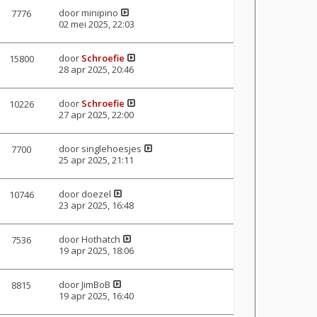
door
minipino
7776
02 mei 2025, 22:03
door
Schroefie
15800
28 apr 2025, 20:46
door
Schroefie
10226
27 apr 2025, 22:00
door
singlehoesjes
7700
25 apr 2025, 21:11
door
doezel
10746
23 apr 2025, 16:48
door
Hothatch
7536
19 apr 2025, 18:06
door
JimBoB
8815
19 apr 2025, 16:40