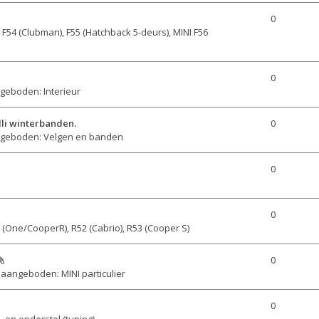
0
n
F54 (Clubman), F55 (Hatchback 5-deurs), MINI F56
0
geboden: Interieur
elli winterbanden.
0
geboden: Velgen en banden
0
0
 (One/CooperR), R52 (Cabrio), R53 (Cooper S)
0
aangeboden: MINI particulier
0
 en onderstel (tuning)