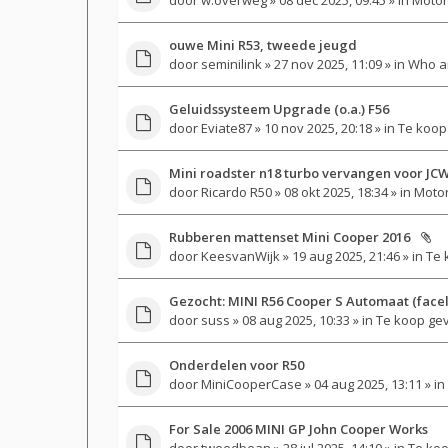
ouwe Mini R53, tweede jeugd
door
seminilink
» 27 nov 2025, 11:09 » in
Who a
Geluidssysteem Upgrade (o.a.) F56
door
Eviate87
» 10 nov 2025, 20:18 » in
Te koop
Mini roadster n18 turbo vervangen voor JCW
door
Ricardo R50
» 08 okt 2025, 18:34 » in
Motor
Rubberen mattenset Mini Cooper 2016
door
KeesvanWijk
» 19 aug 2025, 21:46 » in
Te 
Gezocht: MINI R56 Cooper S Automaat (faceli
door
suss
» 08 aug 2025, 10:33 » in
Te koop ge
Onderdelen voor R50
door
MiniCooperCase
» 04 aug 2025, 13:11 » in
For Sale 2006 MINI GP John Cooper Works
door
tweedbean
» 28 jul 2025, 14:10 » in
Te koo