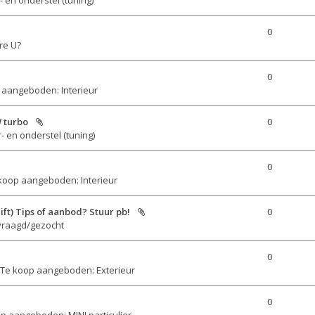
0
re U?
0
 aangeboden: Interieur
 turbo
0
- en onderstel (tuning)
0
koop aangeboden: Interieur
ft) Tips of aanbod? Stuur pb!
0
vraagd/gezocht
0
Te koop aangeboden: Exterieur
0
p aangeboden: MINI particulier