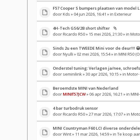
F57 Cooper S bumpers plaatsen van model L
door
Kds
» 04 jun 2026, 16:41 » in
Exterieur
4H-Tech GS6/2B short shifter
door
Ricardo R50
» 15 mei 2026, 21:30 » in
Motor
Sinds 2u een TWEEDE Mini voor de deur!!! 
door
Nyulli
» 02 mei 2026, 15:54 » in
MINI R50 (O
Onderstel tuning: Verlagen ja/nee, schroef
door
seminilink
» 30 apr 2026, 10:15 » in
Motor- 
Beroemdste MINI van Nederland
door
MINIf57JCW
» 06 apr 2026, 16:21 » in
MINI-
4 bar turbodruk sensor
door
Ricardo R50
» 27 mar 2026, 17:07 » in
Moto
MINI Countryman F60 LCI diverse onderdel
door
Wint
» 11 mar 2026, 14:59 » in
Te koop aan