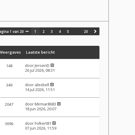
agina
1
van
20
1
2
3
4
5
…
20
Weergaves
Laatste bericht
door
JeroenD
148
26 jul 2026, 08:31
door
alexbell
349
14 jul 2026, 11:51
door
Mirmar8683
2047
18 jun 2026, 20:07
door
Folkert81
3696
07 jun 2026, 11:59