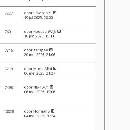
door
Edwin1971
7227
19 jul 2025, 20:00
door
KeesvanWijk
7601
18 jun 2025, 15:11
door
gerspee
7316
20 mei 2025, 21:06
door
MartinMini
7218
06 mei 2025, 21:27
door
NB-10-71
7498
06 mei 2025, 17:06
door
NormanS
10028
04 mei 2025, 20:24