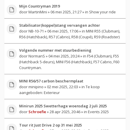
Mijn Countryman 2019
door
MartinMini
» 06 mei 2025, 21:27 » in
Show your ride
Stabilisator(koppel)stang vervangen achter
door
NB-10-71
» 06 mei 2025, 17:06 » in
MINI R55 (Clubman),
R56 (Hatchback), R57 (Cabrio), R58 (Coupé), R59 (Roadster)
Volgende nummer met stuurbediening
door
NormanS
» 04 mei 2025, 20:24 » in
F54 (Clubman), F55
(Hatchback 5-deurs), MINI F56 (Hatchback), F57 Cabrio, F60
Countryman.
MINI R56/57 carbon beschermplaat
door
minipino
» 02 mei 2025, 22:03 » in
Te koop
aangeboden: Exterieur
Minirun 2025 Swetterhage woensdag 2 juli 2025
door
Schroefie
» 28 apr 2025, 20:46 » in
Events 2025
Tour rit Just Drive 2 op 31 mei 2025