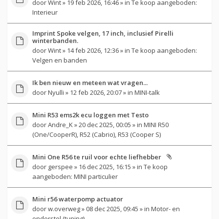
door
Wint
» 19 feb 2026, 16:46 » in
Te koop aangeboden:
Interieur
Imprint Spoke velgen, 17 inch, inclusief Pirelli
winterbanden.
door
Wint
» 14 feb 2026, 12:36 » in
Te koop aangeboden:
Velgen en banden
Ik ben nieuw en meteen wat vragen...
door
Nyulli
» 12 feb 2026, 20:07 » in
MINI-talk
Mini R53 ems2k ecu loggen met Testo
door
Andre_K
» 20 dec 2025, 00:05 » in
MINI R50
(One/CooperR), R52 (Cabrio), R53 (Cooper S)
Mini One R56 te ruil voor echte liefhebber
door
gerspee
» 16 dec 2025, 16:15 » in
Te koop
aangeboden: MINI particulier
Mini r56 waterpomp actuator
door
w.overweg
» 08 dec 2025, 09:45 » in
Motor- en
onderstel (tuning)