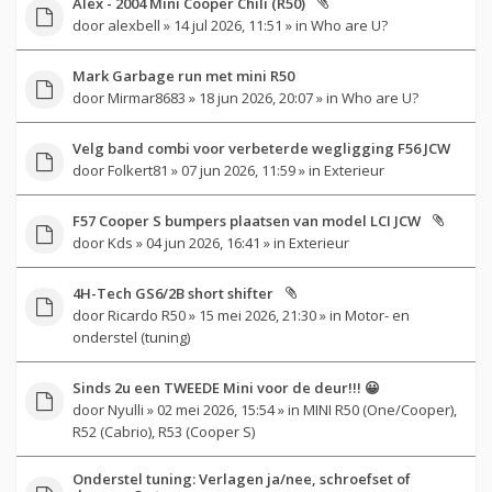
Alex - 2004 Mini Cooper Chili (R50)
door
alexbell
» 14 jul 2026, 11:51 » in
Who are U?
Mark Garbage run met mini R50
door
Mirmar8683
» 18 jun 2026, 20:07 » in
Who are U?
Velg band combi voor verbeterde wegligging F56 JCW
door
Folkert81
» 07 jun 2026, 11:59 » in
Exterieur
F57 Cooper S bumpers plaatsen van model LCI JCW
door
Kds
» 04 jun 2026, 16:41 » in
Exterieur
4H-Tech GS6/2B short shifter
door
Ricardo R50
» 15 mei 2026, 21:30 » in
Motor- en
onderstel (tuning)
Sinds 2u een TWEEDE Mini voor de deur!!! 😀
door
Nyulli
» 02 mei 2026, 15:54 » in
MINI R50 (One/Cooper),
R52 (Cabrio), R53 (Cooper S)
Onderstel tuning: Verlagen ja/nee, schroefset of