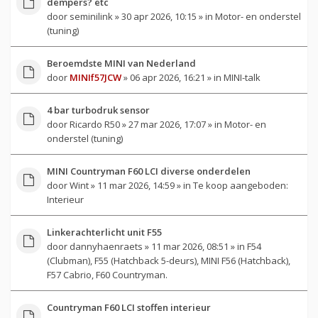
dempers? etc
door
seminilink
» 30 apr 2026, 10:15 » in
Motor- en onderstel
(tuning)
Beroemdste MINI van Nederland
door
MINIf57JCW
» 06 apr 2026, 16:21 » in
MINI-talk
4 bar turbodruk sensor
door
Ricardo R50
» 27 mar 2026, 17:07 » in
Motor- en
onderstel (tuning)
MINI Countryman F60 LCI diverse onderdelen
door
Wint
» 11 mar 2026, 14:59 » in
Te koop aangeboden:
Interieur
Linkerachterlicht unit F55
door
dannyhaenraets
» 11 mar 2026, 08:51 » in
F54
(Clubman), F55 (Hatchback 5-deurs), MINI F56 (Hatchback),
F57 Cabrio, F60 Countryman.
Countryman F60 LCI stoffen interieur