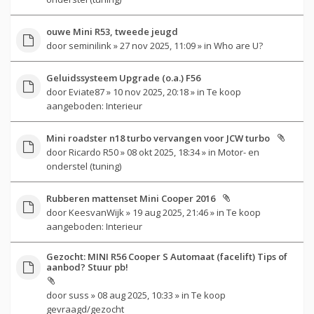
ouwe Mini R53, tweede jeugd
door
seminilink
» 27 nov 2025, 11:09 » in
Who are U?
Geluidssysteem Upgrade (o.a.) F56
door
Eviate87
» 10 nov 2025, 20:18 » in
Te koop
aangeboden: Interieur
Mini roadster n18 turbo vervangen voor JCW turbo
door
Ricardo R50
» 08 okt 2025, 18:34 » in
Motor- en
onderstel (tuning)
Rubberen mattenset Mini Cooper 2016
door
KeesvanWijk
» 19 aug 2025, 21:46 » in
Te koop
aangeboden: Interieur
Gezocht: MINI R56 Cooper S Automaat (facelift) Tips of
aanbod? Stuur pb!
door
suss
» 08 aug 2025, 10:33 » in
Te koop
gevraagd/gezocht