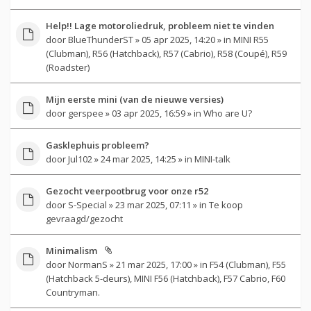
Help!! Lage motoroliedruk, probleem niet te vinden
door
BlueThunderST
» 05 apr 2025, 14:20 » in
MINI R55
(Clubman), R56 (Hatchback), R57 (Cabrio), R58 (Coupé), R59
(Roadster)
Mijn eerste mini (van de nieuwe versies)
door
gerspee
» 03 apr 2025, 16:59 » in
Who are U?
Gasklephuis probleem?
door
Jul102
» 24 mar 2025, 14:25 » in
MINI-talk
Gezocht veerpootbrug voor onze r52
door
S-Special
» 23 mar 2025, 07:11 » in
Te koop
gevraagd/gezocht
Minimalism
door
NormanS
» 21 mar 2025, 17:00 » in
F54 (Clubman), F55
(Hatchback 5-deurs), MINI F56 (Hatchback), F57 Cabrio, F60
Countryman.