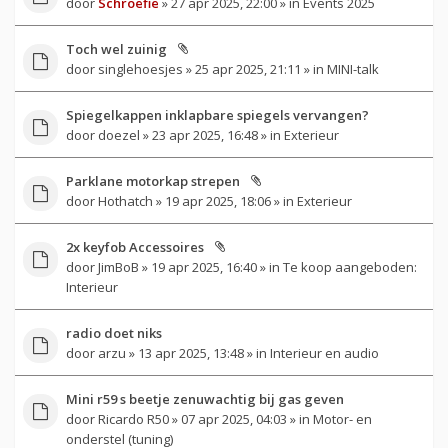
door
Schroefie
» 27 apr 2025, 22:00 » in
Events 2025
Toch wel zuinig
door
singlehoesjes
» 25 apr 2025, 21:11 » in
MINI-talk
Spiegelkappen inklapbare spiegels vervangen?
door
doezel
» 23 apr 2025, 16:48 » in
Exterieur
Parklane motorkap strepen
door
Hothatch
» 19 apr 2025, 18:06 » in
Exterieur
2x keyfob Accessoires
door
JimBoB
» 19 apr 2025, 16:40 » in
Te koop aangeboden:
Interieur
radio doet niks
door
arzu
» 13 apr 2025, 13:48 » in
Interieur en audio
Mini r59 s beetje zenuwachtig bij gas geven
door
Ricardo R50
» 07 apr 2025, 04:03 » in
Motor- en
onderstel (tuning)