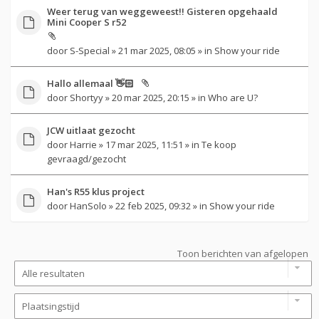
Weer terug van weggeweest!! Gisteren opgehaald
Mini Cooper S r52
door
S-Special
» 21 mar 2025, 08:05 » in
Show your ride
Hallo allemaal 👋🏻
door
Shortyy
» 20 mar 2025, 20:15 » in
Who are U?
JCW uitlaat gezocht
door
Harrie
» 17 mar 2025, 11:51 » in
Te koop
gevraagd/gezocht
Han's R55 klus project
door
HanSolo
» 22 feb 2025, 09:32 » in
Show your ride
Toon berichten van afgelopen