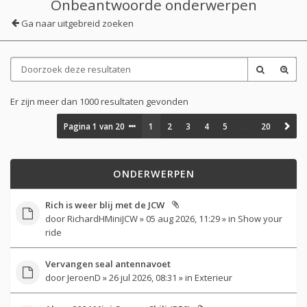
Onbeantwoorde onderwerpen
Ga naar uitgebreid zoeken
Er zijn meer dan 1000 resultaten gevonden
Pagina
1
van
20
1
2
3
4
5
…
20
ONDERWERPEN
Rich is weer blij met de JCW
door
RichardHMiniJCW
» 05 aug 2026, 11:29 » in
Show your
ride
Vervangen seal antennavoet
door
JeroenD
» 26 jul 2026, 08:31 » in
Exterieur