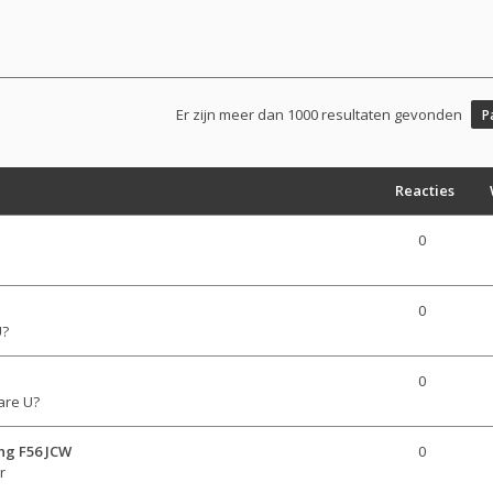
Er zijn meer dan 1000 resultaten gevonden
P
Reacties
0
0
U?
0
are U?
ng F56 JCW
0
r