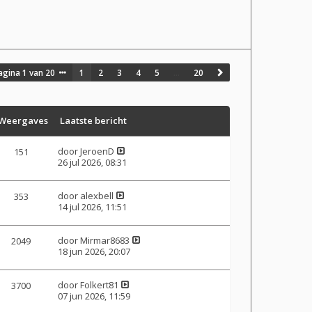
agina
1
van
20
1
2
3
4
5
…
20
Weergaves
Laatste bericht
door
JeroenD
151
26 jul 2026, 08:31
door
alexbell
353
14 jul 2026, 11:51
door
Mirmar8683
2049
18 jun 2026, 20:07
door
Folkert81
3700
07 jun 2026, 11:59