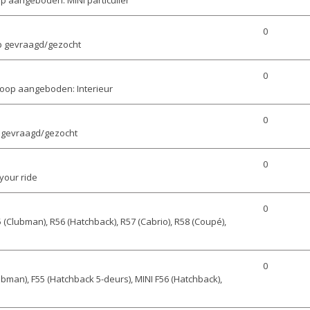
0
p gevraagd/gezocht
0
oop aangeboden: Interieur
0
 gevraagd/gezocht
0
your ride
0
 (Clubman), R56 (Hatchback), R57 (Cabrio), R58 (Coupé),
0
ubman), F55 (Hatchback 5-deurs), MINI F56 (Hatchback),