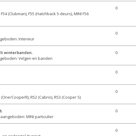
0
n
F54 (Clubman), F55 (Hatchback 5-deurs), MINI F56
0
geboden: Interieur
elli winterbanden.
0
geboden: Velgen en banden
0
0
 (One/CooperR), R52 (Cabrio), R53 (Cooper S)
0
aangeboden: MINI particulier
0
 en onderstel (tuning)