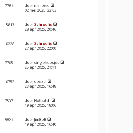
door
minipino
7781
02 mei 2025, 22:03
door
Schroefie
15813
28 apr 2025, 20:46
door
Schroefie
10228
27 apr 2025, 22:00
door
singlehoesjes
7705
25 apr 2025, 21:11
door
doezel
10752
23 apr 2025, 16:48
door
Hothatch
7537
19 apr 2025, 18:06
door
JimBoB
8821
19 apr 2025, 16:40