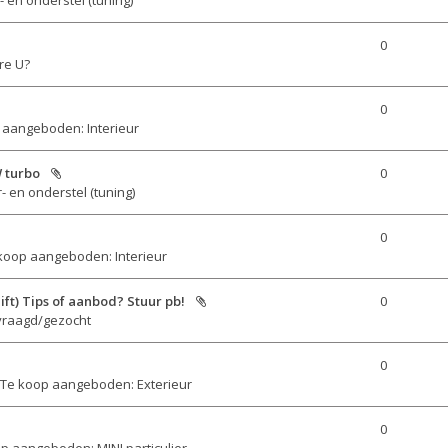
0
re U?
0
 aangeboden: Interieur
 turbo
0
- en onderstel (tuning)
0
koop aangeboden: Interieur
ft) Tips of aanbod? Stuur pb!
0
vraagd/gezocht
0
Te koop aangeboden: Exterieur
0
p aangeboden: MINI particulier