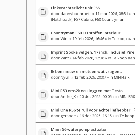
Linkerachterlicht unit F55
door
dannyhaenraets
» 11 mar 2026, 08:51 » i
(Hatchback), F57 Cabrio, F60 Countryman.
Countryman F60 LCI stoffen interieur
door
Wint
» 19 feb 2026, 16:46 » in
Te koop aan
Imprint Spoke velgen, 17 inch, inclusief Pir
door
Wint
» 14 feb 2026, 12:36 » in
Te koop aan
Ik ben nieuw en meteen wat vragen...
door
Nyulli
» 12 feb 2026, 20:07 » in
MINI-talk
Mini R53 ems2k ecu loggen met Testo
door
Andre_K
» 20 dec 2025, 00:05 » in
MINI R50
Mini One R56 te ruil voor echte liefhebber
door
gerspee
» 16 dec 2025, 16:15 » in
Te koop 
Mini r56 waterpomp actuator
door
w.overweg
» 08 dec 2025, 09:45 » in
Motor-