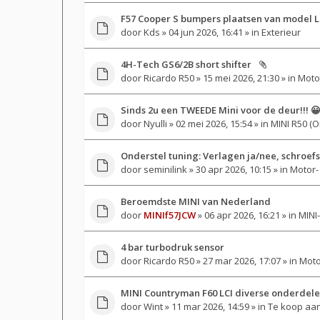
F57 Cooper S bumpers plaatsen van model L
door
Kds
» 04 jun 2026, 16:41 » in
Exterieur
4H-Tech GS6/2B short shifter
door
Ricardo R50
» 15 mei 2026, 21:30 » in
Motor
Sinds 2u een TWEEDE Mini voor de deur!!! 
door
Nyulli
» 02 mei 2026, 15:54 » in
MINI R50 (O
Onderstel tuning: Verlagen ja/nee, schroef
door
seminilink
» 30 apr 2026, 10:15 » in
Motor- 
Beroemdste MINI van Nederland
door
MINIf57JCW
» 06 apr 2026, 16:21 » in
MINI-
4 bar turbodruk sensor
door
Ricardo R50
» 27 mar 2026, 17:07 » in
Moto
MINI Countryman F60 LCI diverse onderdel
door
Wint
» 11 mar 2026, 14:59 » in
Te koop aan