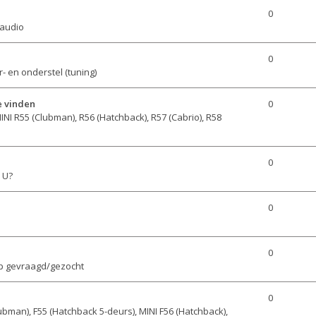
0
 audio
0
- en onderstel (tuning)
e vinden
0
INI R55 (Clubman), R56 (Hatchback), R57 (Cabrio), R58
0
 U?
0
0
p gevraagd/gezocht
0
ubman), F55 (Hatchback 5-deurs), MINI F56 (Hatchback),