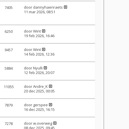
door
dannyhaenraets
7405
11 mar 2026, 08:51
door
Wint
6250
19 feb 2026, 16:46
door
Wint
9457
14 feb 2026, 12:36
door
Nyulli
5884
12 feb 2026, 20:07
door
Andre_K
11055
20 dec 2025, 00:05
door
gerspee
7879
16 dec 2025, 16:15
door
w.overweg
7278
08 dec 2025, 09:45