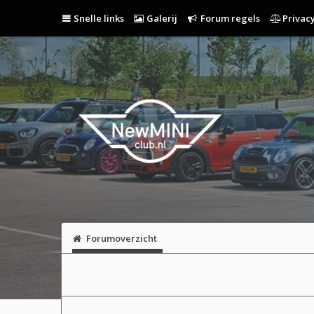
Snelle links
Galerij
Forum regels
Privacy
Forumoverzicht