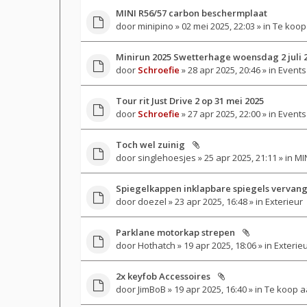
MINI R56/57 carbon beschermplaat
door
minipino
» 02 mei 2025, 22:03 » in
Te koop
Minirun 2025 Swetterhage woensdag 2 juli 
door
Schroefie
» 28 apr 2025, 20:46 » in
Events
Tour rit Just Drive 2 op 31 mei 2025
door
Schroefie
» 27 apr 2025, 22:00 » in
Events
Toch wel zuinig
door
singlehoesjes
» 25 apr 2025, 21:11 » in
MIN
Spiegelkappen inklapbare spiegels vervan
door
doezel
» 23 apr 2025, 16:48 » in
Exterieur
Parklane motorkap strepen
door
Hothatch
» 19 apr 2025, 18:06 » in
Exterie
2x keyfob Accessoires
door
JimBoB
» 19 apr 2025, 16:40 » in
Te koop a