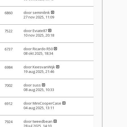
door
seminilink
6860
27 nov 2025, 11:09
door
Eviate87
7522
10 nov 2025, 20:18
door
Ricardo R50
6737
08 okt 2025, 18:34
door
KeesvanWijk
6984
19 aug 2025, 21:46
door
suss
7002
08 aug 2025, 10:33
door
MiniCooperCase
6912
04 aug 2025, 13:11
door
tweedbean
7924
28 jul 2025, 14:10