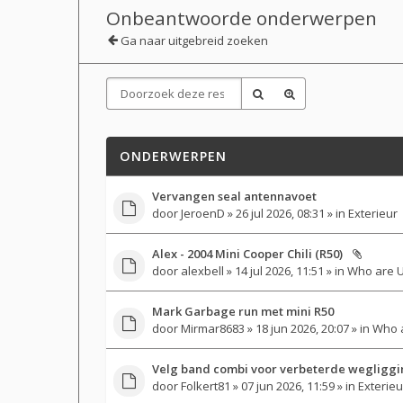
Onbeantwoorde onderwerpen
Ga naar uitgebreid zoeken
ONDERWERPEN
Vervangen seal antennavoet
door
JeroenD
» 26 jul 2026, 08:31 » in
Exterieur
Alex - 2004 Mini Cooper Chili (R50)
door
alexbell
» 14 jul 2026, 11:51 » in
Who are 
Mark Garbage run met mini R50
door
Mirmar8683
» 18 jun 2026, 20:07 » in
Who 
Velg band combi voor verbeterde wegliggi
door
Folkert81
» 07 jun 2026, 11:59 » in
Exterieu