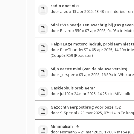
radio doet niks
door
arzu
» 13 apr 2025, 13:48 » in
Interieur en
Mini r59 s beetje zenuwachtig bij gas geven
door
Ricardo R50
» 07 apr 2025, 04:03 » in
Motor
Help!! Lage motoroliedruk, probleem niet t
door
BlueThunderST
» 05 apr 2025, 14:20 » in
M
(Coupé), R59 (Roadster)
Mijn eerste mini (van de nieuwe versies)
door
gerspee
» 03 apr 2025, 16:59 » in
Who are
Gasklephuis probleem?
door
Jul102
» 24 mar 2025, 14:25 » in
MINI-talk
Gezocht veerpootbrug voor onze r52
door
S-Special
» 23 mar 2025, 07:11 » in
Te koo
Minimalism
door
NormanS
» 21 mar 2025, 17:00 » in
F54 (Cl