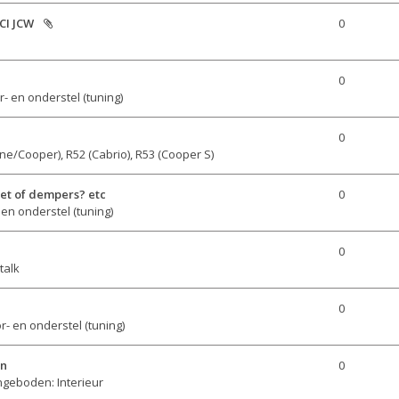
CI JCW
0
0
- en onderstel (tuning)

0
ne/Cooper), R52 (Cabrio), R53 (Cooper S)
set of dempers? etc
0
en onderstel (tuning)
0
talk
0
r- en onderstel (tuning)
en
0
geboden: Interieur