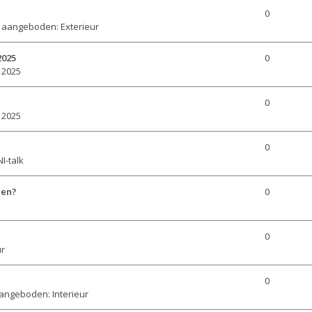
0
 aangeboden: Exterieur
2025
0
 2025
0
 2025
0
I-talk
gen?
0
0
ur
0
angeboden: Interieur