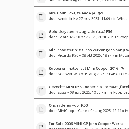
ouwe Mini R53, tweede jeugd
door
seminilink
» 27 nov 2025, 11:09 » in
Who a
Geluidssysteem Upgrade (o.a.) F56
door
Eviate87
» 10 nov 2025, 20:18 » in
Te koop
Mini roadster n18 turbo vervangen voor JCW
door
Ricardo R50
» 08 okt 2025, 18:34 » in
Motor
Rubberen mattenset Mini Cooper 2016
door
KeesvanWijk
» 19 aug 2025, 21:46 » in
Te 
Gezocht: MINI R56 Cooper S Automaat (faceli
door
suss
» 08 aug 2025, 10:33 » in
Te koop ge
Onderdelen voor R50
door
MiniCooperCase
» 04 aug 2025, 13:11 » in
For Sale 2006 MINI GP John Cooper Works
door
tweedbean
» 28 jul 2025, 14:10 » in
Te koo