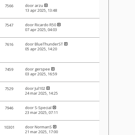
door
arzu
7566
13 apr 2025, 13:48
door
Ricardo R50
7547
07 apr 2025, 04:03
door
BlueThunderST
7616
05 apr 2025, 14:20
door
gerspee
7459
03 apr 2025, 16:59
door
Jul102
7529
24 mar 2025, 14:25
door
S-Special
7946
23 mar 2025, 07:11
door
NormanS
10301
21 mar 2025, 17:00