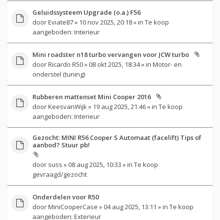
Geluidssysteem Upgrade (o.a.) F56
door
Eviate87
» 10 nov 2025, 20:18 » in
Te koop
aangeboden: Interieur
Mini roadster n18 turbo vervangen voor JCW turbo
door
Ricardo R50
» 08 okt 2025, 18:34 » in
Motor- en
onderstel (tuning)
Rubberen mattenset Mini Cooper 2016
door
KeesvanWijk
» 19 aug 2025, 21:46 » in
Te koop
aangeboden: Interieur
Gezocht: MINI R56 Cooper S Automaat (facelift) Tips of
aanbod? Stuur pb!
door
suss
» 08 aug 2025, 10:33 » in
Te koop
gevraagd/gezocht
Onderdelen voor R50
door
MiniCooperCase
» 04 aug 2025, 13:11 » in
Te koop
aangeboden: Exterieur