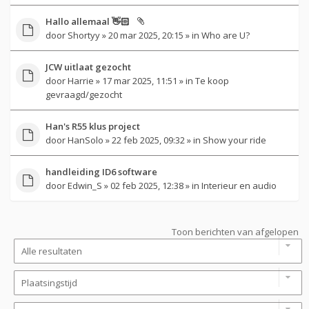
Hallo allemaal 👋🏻
door
Shortyy
» 20 mar 2025, 20:15 » in
Who are U?
JCW uitlaat gezocht
door
Harrie
» 17 mar 2025, 11:51 » in
Te koop
gevraagd/gezocht
Han's R55 klus project
door
HanSolo
» 22 feb 2025, 09:32 » in
Show your ride
handleiding ID6 software
door
Edwin_S
» 02 feb 2025, 12:38 » in
Interieur en audio
Toon berichten van afgelopen