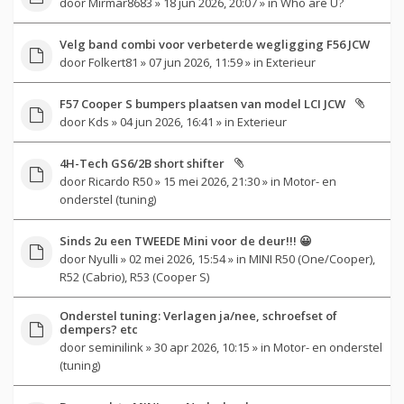
door
Mirmar8683
» 18 jun 2026, 20:07 » in
Who are U?
Velg band combi voor verbeterde wegligging F56 JCW
door
Folkert81
» 07 jun 2026, 11:59 » in
Exterieur
F57 Cooper S bumpers plaatsen van model LCI JCW
door
Kds
» 04 jun 2026, 16:41 » in
Exterieur
4H-Tech GS6/2B short shifter
door
Ricardo R50
» 15 mei 2026, 21:30 » in
Motor- en
onderstel (tuning)
Sinds 2u een TWEEDE Mini voor de deur!!! 😀
door
Nyulli
» 02 mei 2026, 15:54 » in
MINI R50 (One/Cooper),
R52 (Cabrio), R53 (Cooper S)
Onderstel tuning: Verlagen ja/nee, schroefset of
dempers? etc
door
seminilink
» 30 apr 2026, 10:15 » in
Motor- en onderstel
(tuning)