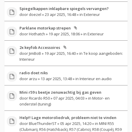
Spiegelkappen inklapbare spiegels vervangen?
door
doezel
» 23 apr 2025, 16:48 » in
Exterieur
Parklane motorkap strepen
door
Hothatch
» 19 apr 2025, 18:06 » in
Exterieur
2x keyfob Accessoires
door
JimBoB
» 19 apr 2025, 16:40 » in
Te koop aangeboden:
Interieur
radio doet niks
door
arzu
» 13 apr 2025, 13:48 » in
Interieur en audio
Mini r59 s beetje zenuwachtig bij gas geven
door
Ricardo R50
» 07 apr 2025, 04:03 » in
Motor- en
onderstel (tuning)
Help!! Lage motoroliedruk, probleem niet te vinden
door
BlueThunderST
» 05 apr 2025, 14:20 » in
MINI R55
(Clubman), R56 (Hatchback), R57 (Cabrio), R58 (Coupé), R59