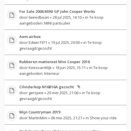
For Sale 2006 MINI GP John Cooper Works
door
tweedbean
» 28 jul 2025, 14:10 » in
Te koop
aangeboden: MINI particulier
Aem airbox
door
Edwin1971
» 19 jul 2025, 20:00 » in
Te koop
gevraagd/gezocht
Rubberen mattenset Mini Cooper 2016
door
KeesvanWijk
» 18 jun 2025, 15:11 » in
Te koop
aangeboden: Interieur
Cilinderkop N16B16A gezocht
door
gerspee
» 20 mei 2025, 21:06 » in
Te koop
gevraagd/gezocht
Mijn Countryman 2019
door
MartinMini
» 06 mei 2025, 21:27 » in
Show your ride