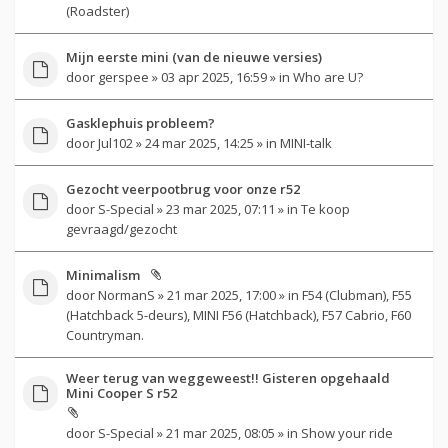
(Roadster)
Mijn eerste mini (van de nieuwe versies)
door
gerspee
» 03 apr 2025, 16:59 » in
Who are U?
Gasklephuis probleem?
door
Jul102
» 24 mar 2025, 14:25 » in
MINI-talk
Gezocht veerpootbrug voor onze r52
door
S-Special
» 23 mar 2025, 07:11 » in
Te koop
gevraagd/gezocht
Minimalism
door
NormanS
» 21 mar 2025, 17:00 » in
F54 (Clubman), F55
(Hatchback 5-deurs), MINI F56 (Hatchback), F57 Cabrio, F60
Countryman.
Weer terug van weggeweest!! Gisteren opgehaald
Mini Cooper S r52
door
S-Special
» 21 mar 2025, 08:05 » in
Show your ride