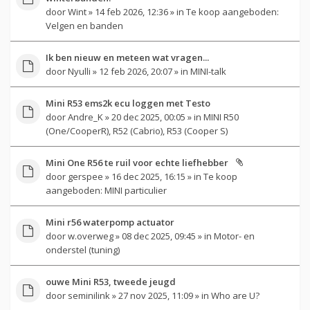
door
Wint
» 14 feb 2026, 12:36 » in
Te koop aangeboden:
Velgen en banden
Ik ben nieuw en meteen wat vragen...
door
Nyulli
» 12 feb 2026, 20:07 » in
MINI-talk
Mini R53 ems2k ecu loggen met Testo
door
Andre_K
» 20 dec 2025, 00:05 » in
MINI R50
(One/CooperR), R52 (Cabrio), R53 (Cooper S)
Mini One R56 te ruil voor echte liefhebber
door
gerspee
» 16 dec 2025, 16:15 » in
Te koop
aangeboden: MINI particulier
Mini r56 waterpomp actuator
door
w.overweg
» 08 dec 2025, 09:45 » in
Motor- en
onderstel (tuning)
ouwe Mini R53, tweede jeugd
door
seminilink
» 27 nov 2025, 11:09 » in
Who are U?