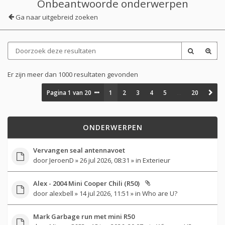
Onbeantwoorde onderwerpen
Ga naar uitgebreid zoeken
Er zijn meer dan 1000 resultaten gevonden
Pagina
1
van
20
1
2
3
4
5
…
20
ONDERWERPEN
Vervangen seal antennavoet
door
JeroenD
» 26 jul 2026, 08:31 » in
Exterieur
Alex - 2004 Mini Cooper Chili (R50)
door
alexbell
» 14 jul 2026, 11:51 » in
Who are U?
Mark Garbage run met mini R50