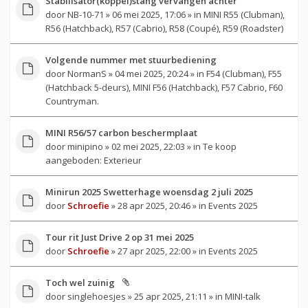
Stabilisator(koppel)stang vervangen achter
door
NB-10-71
» 06 mei 2025, 17:06 » in
MINI R55 (Clubman),
R56 (Hatchback), R57 (Cabrio), R58 (Coupé), R59 (Roadster)
Volgende nummer met stuurbediening
door
NormanS
» 04 mei 2025, 20:24 » in
F54 (Clubman), F55
(Hatchback 5-deurs), MINI F56 (Hatchback), F57 Cabrio, F60
Countryman.
MINI R56/57 carbon beschermplaat
door
minipino
» 02 mei 2025, 22:03 » in
Te koop
aangeboden: Exterieur
Minirun 2025 Swetterhage woensdag 2 juli 2025
door
Schroefie
» 28 apr 2025, 20:46 » in
Events 2025
Tour rit Just Drive 2 op 31 mei 2025
door
Schroefie
» 27 apr 2025, 22:00 » in
Events 2025
Toch wel zuinig
door
singlehoesjes
» 25 apr 2025, 21:11 » in
MINI-talk