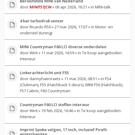
Beroemdste MINI van Nederland
door
MINIf57JCW
» 06 apr 2026, 16:21 » in
MINI-talk
4 bar turbodruk sensor
door
Ricardo R50
» 27 mar 2026, 17:07 » in
Motor- en
onderstel (tuning)
MINI Countryman F60 LCI diverse onderdelen
door
Wint
» 11 mar 2026, 14:59 » in
Te koop aangeboden:
Interieur
Linkerachterlicht unit F55
door
dannyhaenraets
» 11 mar 2026, 08:51 » in
F54
(Clubman), F55 (Hatchback 5-deurs), MINI F56 (Hatchback),
F57 Cabrio, F60 Countryman.
Countryman F60 LCI stoffen interieur
door
Wint
» 19 feb 2026, 16:46 » in
Te koop aangeboden:
Interieur
Imprint Spoke velgen, 17 inch, inclusief Pirelli
winterbanden.