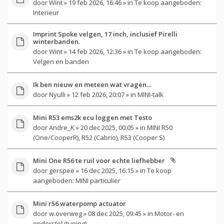
door
Wint
» 19 feb 2026, 16:46 » in
Te koop aangeboden:
Interieur
Imprint Spoke velgen, 17 inch, inclusief Pirelli
winterbanden.
door
Wint
» 14 feb 2026, 12:36 » in
Te koop aangeboden:
Velgen en banden
Ik ben nieuw en meteen wat vragen...
door
Nyulli
» 12 feb 2026, 20:07 » in
MINI-talk
Mini R53 ems2k ecu loggen met Testo
door
Andre_K
» 20 dec 2025, 00:05 » in
MINI R50
(One/CooperR), R52 (Cabrio), R53 (Cooper S)
Mini One R56 te ruil voor echte liefhebber
door
gerspee
» 16 dec 2025, 16:15 » in
Te koop
aangeboden: MINI particulier
Mini r56 waterpomp actuator
door
w.overweg
» 08 dec 2025, 09:45 » in
Motor- en
onderstel (tuning)