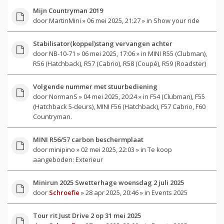
Mijn Countryman 2019
door
MartinMini
» 06 mei 2025, 21:27 » in
Show your ride
Stabilisator(koppel)stang vervangen achter
door
NB-10-71
» 06 mei 2025, 17:06 » in
MINI R55 (Clubman),
R56 (Hatchback), R57 (Cabrio), R58 (Coupé), R59 (Roadster)
Volgende nummer met stuurbediening
door
NormanS
» 04 mei 2025, 20:24 » in
F54 (Clubman), F55
(Hatchback 5-deurs), MINI F56 (Hatchback), F57 Cabrio, F60
Countryman.
MINI R56/57 carbon beschermplaat
door
minipino
» 02 mei 2025, 22:03 » in
Te koop
aangeboden: Exterieur
Minirun 2025 Swetterhage woensdag 2 juli 2025
door
Schroefie
» 28 apr 2025, 20:46 » in
Events 2025
Tour rit Just Drive 2 op 31 mei 2025