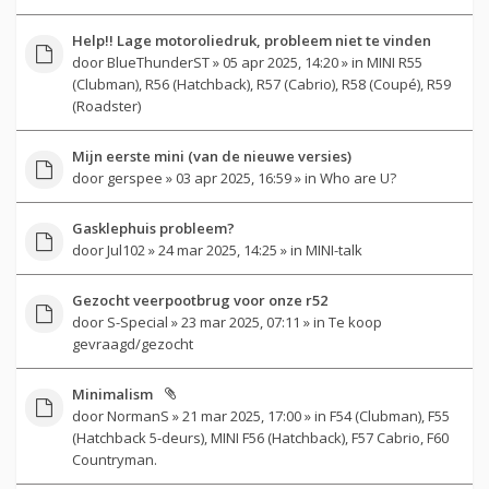
Help!! Lage motoroliedruk, probleem niet te vinden
door
BlueThunderST
» 05 apr 2025, 14:20 » in
MINI R55
(Clubman), R56 (Hatchback), R57 (Cabrio), R58 (Coupé), R59
(Roadster)
Mijn eerste mini (van de nieuwe versies)
door
gerspee
» 03 apr 2025, 16:59 » in
Who are U?
Gasklephuis probleem?
door
Jul102
» 24 mar 2025, 14:25 » in
MINI-talk
Gezocht veerpootbrug voor onze r52
door
S-Special
» 23 mar 2025, 07:11 » in
Te koop
gevraagd/gezocht
Minimalism
door
NormanS
» 21 mar 2025, 17:00 » in
F54 (Clubman), F55
(Hatchback 5-deurs), MINI F56 (Hatchback), F57 Cabrio, F60
Countryman.