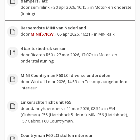
dempers? etc
door
seminilink
» 30 apr 2026, 10:15 » in
Motor- en onderstel
(tuning)
Beroemdste MINI van Nederland
door
MINIf57JCW
» 06 apr 2026, 16:21 » in
MINI-talk
4 bar turbodruk sensor
door
Ricardo R50
» 27 mar 2026, 17:07 » in
Motor- en
onderstel (tuning)
MINI Countryman F60 LCI diverse onderdelen
door
Wint
» 11 mar 2026, 14:59 » in
Te koop aangeboden:
Interieur
Linkerachterlicht unit F55
door
dannyhaenraets
» 11 mar 2026, 08:51 » in
F54
(Clubman), F55 (Hatchback 5-deurs), MINI F56 (Hatchback),
F57 Cabrio, F60 Countryman.
Countryman F60 LCI stoffen interieur