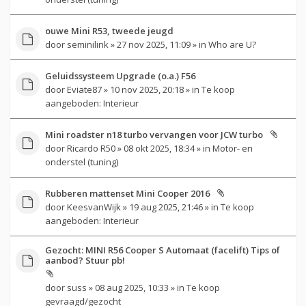
ouwe Mini R53, tweede jeugd
door
seminilink
» 27 nov 2025, 11:09 » in
Who are U?
Geluidssysteem Upgrade (o.a.) F56
door
Eviate87
» 10 nov 2025, 20:18 » in
Te koop
aangeboden: Interieur
Mini roadster n18 turbo vervangen voor JCW turbo
door
Ricardo R50
» 08 okt 2025, 18:34 » in
Motor- en
onderstel (tuning)
Rubberen mattenset Mini Cooper 2016
door
KeesvanWijk
» 19 aug 2025, 21:46 » in
Te koop
aangeboden: Interieur
Gezocht: MINI R56 Cooper S Automaat (facelift) Tips of
aanbod? Stuur pb!
door
suss
» 08 aug 2025, 10:33 » in
Te koop
gevraagd/gezocht