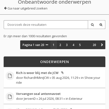
Onbeantwoorde onderwerpen
Ga naar uitgebreid zoeken
Er zijn meer dan 1000 resultaten gevonden
Pagina
1
van
20
1
2
3
4
5
…
20
ONDERWERPEN
Rich is weer blij met de JCW
door
RichardHMiniJCW
» 05 aug 2026, 11:29 » in
Show your
ride
Vervangen seal antennavoet
door
JeroenD
» 26 jul 2026, 08:31 » in
Exterieur