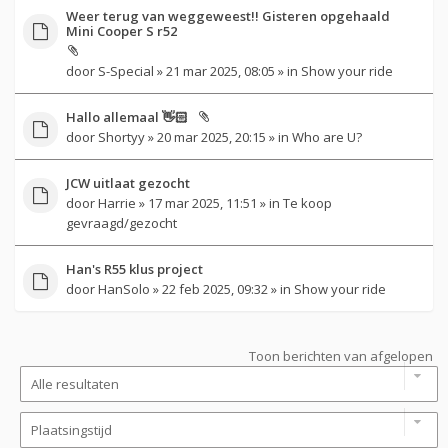
Weer terug van weggeweest!! Gisteren opgehaald
Mini Cooper S r52
door
S-Special
» 21 mar 2025, 08:05 » in
Show your ride
Hallo allemaal 👋🏻
door
Shortyy
» 20 mar 2025, 20:15 » in
Who are U?
JCW uitlaat gezocht
door
Harrie
» 17 mar 2025, 11:51 » in
Te koop
gevraagd/gezocht
Han's R55 klus project
door
HanSolo
» 22 feb 2025, 09:32 » in
Show your ride
Toon berichten van afgelopen