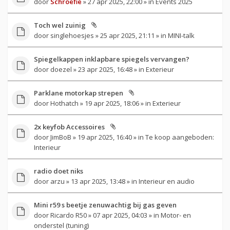
door
Schroefie
» 27 apr 2025, 22:00 » in
Events 2025
Toch wel zuinig
door
singlehoesjes
» 25 apr 2025, 21:11 » in
MINI-talk
Spiegelkappen inklapbare spiegels vervangen?
door
doezel
» 23 apr 2025, 16:48 » in
Exterieur
Parklane motorkap strepen
door
Hothatch
» 19 apr 2025, 18:06 » in
Exterieur
2x keyfob Accessoires
door
JimBoB
» 19 apr 2025, 16:40 » in
Te koop aangeboden:
Interieur
radio doet niks
door
arzu
» 13 apr 2025, 13:48 » in
Interieur en audio
Mini r59 s beetje zenuwachtig bij gas geven
door
Ricardo R50
» 07 apr 2025, 04:03 » in
Motor- en
onderstel (tuning)