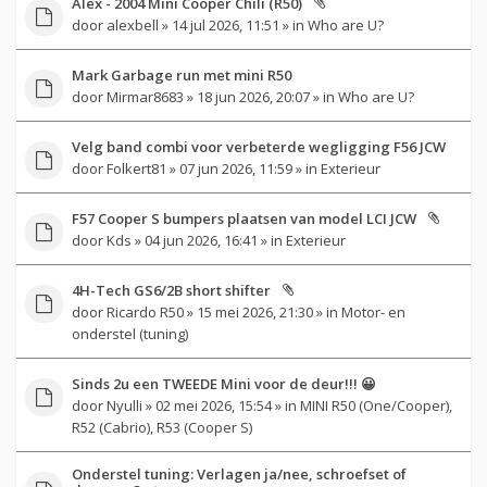
Alex - 2004 Mini Cooper Chili (R50)
door
alexbell
» 14 jul 2026, 11:51 » in
Who are U?
Mark Garbage run met mini R50
door
Mirmar8683
» 18 jun 2026, 20:07 » in
Who are U?
Velg band combi voor verbeterde wegligging F56 JCW
door
Folkert81
» 07 jun 2026, 11:59 » in
Exterieur
F57 Cooper S bumpers plaatsen van model LCI JCW
door
Kds
» 04 jun 2026, 16:41 » in
Exterieur
4H-Tech GS6/2B short shifter
door
Ricardo R50
» 15 mei 2026, 21:30 » in
Motor- en
onderstel (tuning)
Sinds 2u een TWEEDE Mini voor de deur!!! 😀
door
Nyulli
» 02 mei 2026, 15:54 » in
MINI R50 (One/Cooper),
R52 (Cabrio), R53 (Cooper S)
Onderstel tuning: Verlagen ja/nee, schroefset of