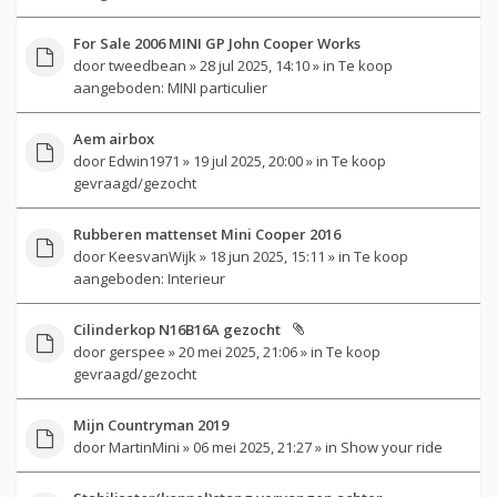
For Sale 2006 MINI GP John Cooper Works
door
tweedbean
» 28 jul 2025, 14:10 » in
Te koop
aangeboden: MINI particulier
Aem airbox
door
Edwin1971
» 19 jul 2025, 20:00 » in
Te koop
gevraagd/gezocht
Rubberen mattenset Mini Cooper 2016
door
KeesvanWijk
» 18 jun 2025, 15:11 » in
Te koop
aangeboden: Interieur
Cilinderkop N16B16A gezocht
door
gerspee
» 20 mei 2025, 21:06 » in
Te koop
gevraagd/gezocht
Mijn Countryman 2019
door
MartinMini
» 06 mei 2025, 21:27 » in
Show your ride