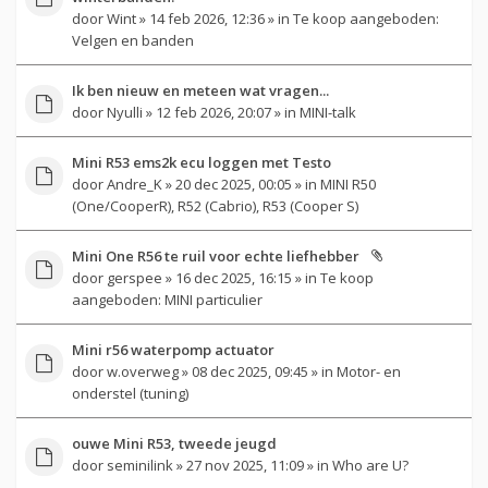
door
Wint
» 14 feb 2026, 12:36 » in
Te koop aangeboden:
Velgen en banden
Ik ben nieuw en meteen wat vragen...
door
Nyulli
» 12 feb 2026, 20:07 » in
MINI-talk
Mini R53 ems2k ecu loggen met Testo
door
Andre_K
» 20 dec 2025, 00:05 » in
MINI R50
(One/CooperR), R52 (Cabrio), R53 (Cooper S)
Mini One R56 te ruil voor echte liefhebber
door
gerspee
» 16 dec 2025, 16:15 » in
Te koop
aangeboden: MINI particulier
Mini r56 waterpomp actuator
door
w.overweg
» 08 dec 2025, 09:45 » in
Motor- en
onderstel (tuning)
ouwe Mini R53, tweede jeugd
door
seminilink
» 27 nov 2025, 11:09 » in
Who are U?