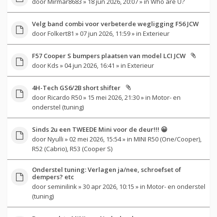
door
Mirmar8683
» 18 jun 2026, 20:07 » in
Who are U?
Velg band combi voor verbeterde wegligging F56 JCW
door
Folkert81
» 07 jun 2026, 11:59 » in
Exterieur
F57 Cooper S bumpers plaatsen van model LCI JCW
door
Kds
» 04 jun 2026, 16:41 » in
Exterieur
4H-Tech GS6/2B short shifter
door
Ricardo R50
» 15 mei 2026, 21:30 » in
Motor- en
onderstel (tuning)
Sinds 2u een TWEEDE Mini voor de deur!!! 😀
door
Nyulli
» 02 mei 2026, 15:54 » in
MINI R50 (One/Cooper),
R52 (Cabrio), R53 (Cooper S)
Onderstel tuning: Verlagen ja/nee, schroefset of
dempers? etc
door
seminilink
» 30 apr 2026, 10:15 » in
Motor- en onderstel
(tuning)