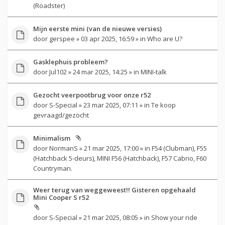
(Roadster)
Mijn eerste mini (van de nieuwe versies)
door
gerspee
» 03 apr 2025, 16:59 » in
Who are U?
Gasklephuis probleem?
door
Jul102
» 24 mar 2025, 14:25 » in
MINI-talk
Gezocht veerpootbrug voor onze r52
door
S-Special
» 23 mar 2025, 07:11 » in
Te koop
gevraagd/gezocht
Minimalism
door
NormanS
» 21 mar 2025, 17:00 » in
F54 (Clubman), F55
(Hatchback 5-deurs), MINI F56 (Hatchback), F57 Cabrio, F60
Countryman.
Weer terug van weggeweest!! Gisteren opgehaald
Mini Cooper S r52
door
S-Special
» 21 mar 2025, 08:05 » in
Show your ride