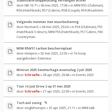
Stabilisator(koppel)stang vervangen achter
door
NB-10-71
» 06 mei 2025, 17:06 » in
MINI R55 (Clubman),
R56 (Hatchback), R57 (Cabrio), R58 (Coupé), R59 (Roadster)
Volgende nummer met stuurbediening
door
NormanS
» 04 mei 2025, 20:24 » in
F54 (Clubman), F55
(Hatchback 5-deurs), MINI F56 (Hatchback), F57 Cabrio, F60
Countryman.
MINI R56/57 carbon beschermplaat
door
minipino
» 02 mei 2025, 22:03 » in
Te koop
aangeboden: Exterieur
Minirun 2025 Swetterhage woensdag 2 juli 2025
door
Schroefie
» 28 apr 2025, 20:46 » in
Events 2025
Tour rit Just Drive 2 op 31 mei 2025
door
Schroefie
» 27 apr 2025, 22:00 » in
Events 2025
Toch wel zuinig
door
singlehoesjes
» 25 apr 2025, 21:11 » in
MINI-talk