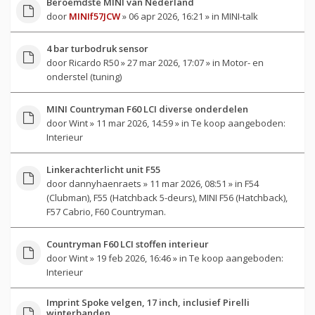
Beroemdste MINI van Nederland
door
MINIf57JCW
» 06 apr 2026, 16:21 » in
MINI-talk
4 bar turbodruk sensor
door
Ricardo R50
» 27 mar 2026, 17:07 » in
Motor- en
onderstel (tuning)
MINI Countryman F60 LCI diverse onderdelen
door
Wint
» 11 mar 2026, 14:59 » in
Te koop aangeboden:
Interieur
Linkerachterlicht unit F55
door
dannyhaenraets
» 11 mar 2026, 08:51 » in
F54
(Clubman), F55 (Hatchback 5-deurs), MINI F56 (Hatchback),
F57 Cabrio, F60 Countryman.
Countryman F60 LCI stoffen interieur
door
Wint
» 19 feb 2026, 16:46 » in
Te koop aangeboden:
Interieur
Imprint Spoke velgen, 17 inch, inclusief Pirelli
winterbanden.