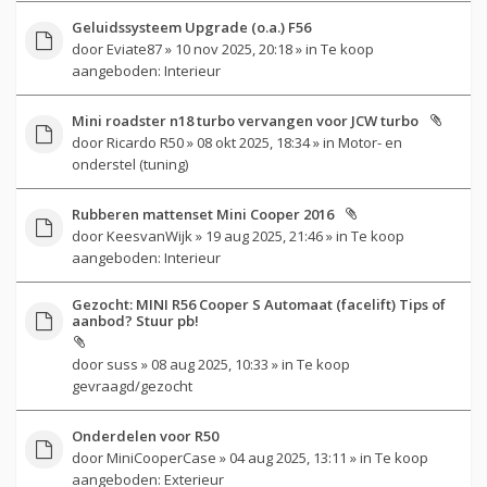
Geluidssysteem Upgrade (o.a.) F56
door
Eviate87
» 10 nov 2025, 20:18 » in
Te koop
aangeboden: Interieur
Mini roadster n18 turbo vervangen voor JCW turbo
door
Ricardo R50
» 08 okt 2025, 18:34 » in
Motor- en
onderstel (tuning)
Rubberen mattenset Mini Cooper 2016
door
KeesvanWijk
» 19 aug 2025, 21:46 » in
Te koop
aangeboden: Interieur
Gezocht: MINI R56 Cooper S Automaat (facelift) Tips of
aanbod? Stuur pb!
door
suss
» 08 aug 2025, 10:33 » in
Te koop
gevraagd/gezocht
Onderdelen voor R50
door
MiniCooperCase
» 04 aug 2025, 13:11 » in
Te koop
aangeboden: Exterieur