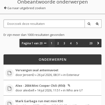
Onbeantwoorde onderwerpen
Ga naar uitgebreid zoeken
Er zijn meer dan 1000 resultaten gevonden
Pagina
1
van
20
1
2
3
4
5
…
20
ONDERWERPEN
Vervangen seal antennavoet
door
JeroenD
» 26 jul 2026, 08:31 » in
Exterieur
Alex - 2004 Mini Cooper Chili (R50)
door
alexbell
» 14 jul 2026, 11:51 » in
Who are U?
Mark Garbage run met mini R50