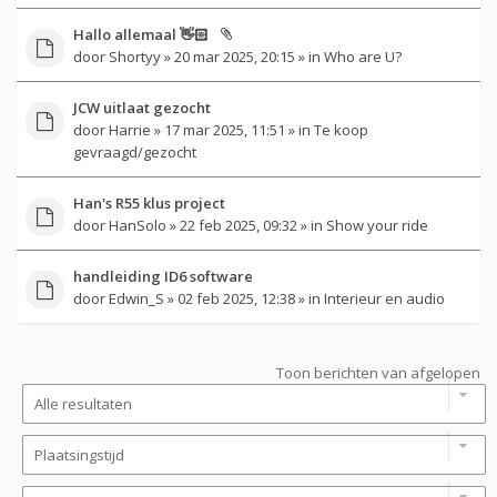
Hallo allemaal 👋🏻
door
Shortyy
» 20 mar 2025, 20:15 » in
Who are U?
JCW uitlaat gezocht
door
Harrie
» 17 mar 2025, 11:51 » in
Te koop
gevraagd/gezocht
Han's R55 klus project
door
HanSolo
» 22 feb 2025, 09:32 » in
Show your ride
handleiding ID6 software
door
Edwin_S
» 02 feb 2025, 12:38 » in
Interieur en audio
Toon berichten van afgelopen