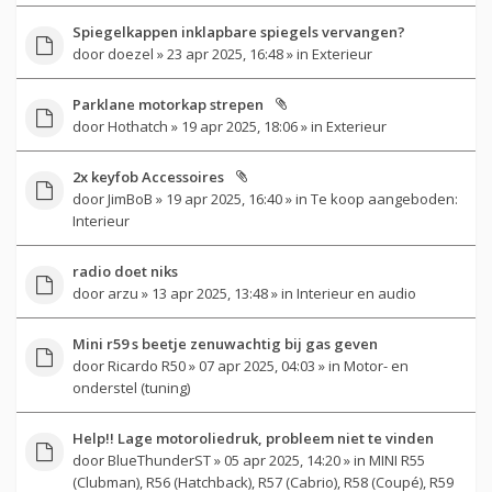
Spiegelkappen inklapbare spiegels vervangen?
door
doezel
» 23 apr 2025, 16:48 » in
Exterieur
Parklane motorkap strepen
door
Hothatch
» 19 apr 2025, 18:06 » in
Exterieur
2x keyfob Accessoires
door
JimBoB
» 19 apr 2025, 16:40 » in
Te koop aangeboden:
Interieur
radio doet niks
door
arzu
» 13 apr 2025, 13:48 » in
Interieur en audio
Mini r59 s beetje zenuwachtig bij gas geven
door
Ricardo R50
» 07 apr 2025, 04:03 » in
Motor- en
onderstel (tuning)
Help!! Lage motoroliedruk, probleem niet te vinden
door
BlueThunderST
» 05 apr 2025, 14:20 » in
MINI R55
(Clubman), R56 (Hatchback), R57 (Cabrio), R58 (Coupé), R59