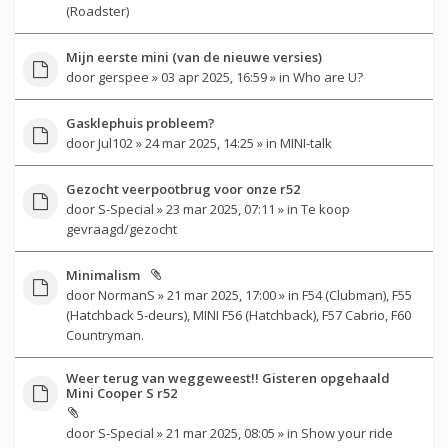
(Roadster)
Mijn eerste mini (van de nieuwe versies)
door
gerspee
» 03 apr 2025, 16:59 » in
Who are U?
Gasklephuis probleem?
door
Jul102
» 24 mar 2025, 14:25 » in
MINI-talk
Gezocht veerpootbrug voor onze r52
door
S-Special
» 23 mar 2025, 07:11 » in
Te koop
gevraagd/gezocht
Minimalism
door
NormanS
» 21 mar 2025, 17:00 » in
F54 (Clubman), F55
(Hatchback 5-deurs), MINI F56 (Hatchback), F57 Cabrio, F60
Countryman.
Weer terug van weggeweest!! Gisteren opgehaald
Mini Cooper S r52
door
S-Special
» 21 mar 2025, 08:05 » in
Show your ride