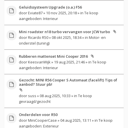
Geluidssysteem Upgrade (o.a.) F56
door
Eviate87
» 10 nov 2025, 20:18 » in
Te koop
aangeboden: Interieur
Mini roadster n18 turbo vervangen voor JCW turbo
door
Ricardo R50
» 08 okt 2025, 18:34 » in
Motor- en
onderstel (tuning)
Rubberen mattenset Mini Cooper 2016
door
KeesvanWijk
» 19 aug 2025, 21:46 » in
Te koop
aangeboden: Interieur
Gezocht: MINI R56 Cooper S Automaat (facelift) Tips of
aanbod? Stuur pb!
door
suss
» 08 aug 2025, 10:33 » in
Te koop
gevraagd/gezocht
Onderdelen voor R50
door
MiniCooperCase
» 04 aug 2025, 13:11 » in
Te koop
aangeboden: Exterieur