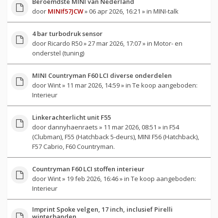
Beroemdste MINI van Nederland
door
MINIf57JCW
» 06 apr 2026, 16:21 » in
MINI-talk
4 bar turbodruk sensor
door
Ricardo R50
» 27 mar 2026, 17:07 » in
Motor- en
onderstel (tuning)
MINI Countryman F60 LCI diverse onderdelen
door
Wint
» 11 mar 2026, 14:59 » in
Te koop aangeboden:
Interieur
Linkerachterlicht unit F55
door
dannyhaenraets
» 11 mar 2026, 08:51 » in
F54
(Clubman), F55 (Hatchback 5-deurs), MINI F56 (Hatchback),
F57 Cabrio, F60 Countryman.
Countryman F60 LCI stoffen interieur
door
Wint
» 19 feb 2026, 16:46 » in
Te koop aangeboden:
Interieur
Imprint Spoke velgen, 17 inch, inclusief Pirelli
winterbanden.