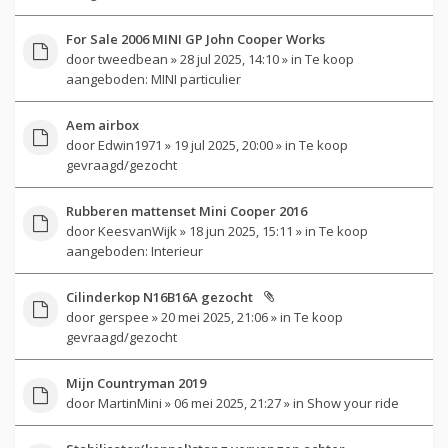
For Sale 2006 MINI GP John Cooper Works
door
tweedbean
» 28 jul 2025, 14:10 » in
Te koop
aangeboden: MINI particulier
Aem airbox
door
Edwin1971
» 19 jul 2025, 20:00 » in
Te koop
gevraagd/gezocht
Rubberen mattenset Mini Cooper 2016
door
KeesvanWijk
» 18 jun 2025, 15:11 » in
Te koop
aangeboden: Interieur
Cilinderkop N16B16A gezocht
door
gerspee
» 20 mei 2025, 21:06 » in
Te koop
gevraagd/gezocht
Mijn Countryman 2019
door
MartinMini
» 06 mei 2025, 21:27 » in
Show your ride