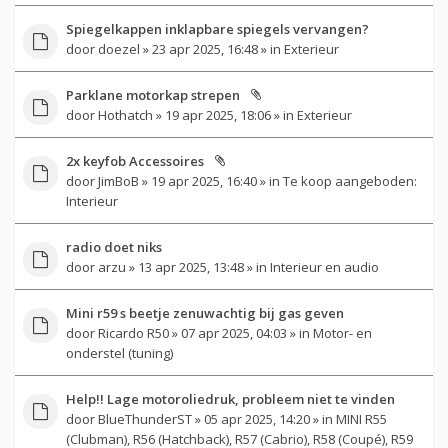
Spiegelkappen inklapbare spiegels vervangen?
door
doezel
» 23 apr 2025, 16:48 » in
Exterieur
Parklane motorkap strepen
door
Hothatch
» 19 apr 2025, 18:06 » in
Exterieur
2x keyfob Accessoires
door
JimBoB
» 19 apr 2025, 16:40 » in
Te koop aangeboden:
Interieur
radio doet niks
door
arzu
» 13 apr 2025, 13:48 » in
Interieur en audio
Mini r59 s beetje zenuwachtig bij gas geven
door
Ricardo R50
» 07 apr 2025, 04:03 » in
Motor- en
onderstel (tuning)
Help!! Lage motoroliedruk, probleem niet te vinden
door
BlueThunderST
» 05 apr 2025, 14:20 » in
MINI R55
(Clubman), R56 (Hatchback), R57 (Cabrio), R58 (Coupé), R59