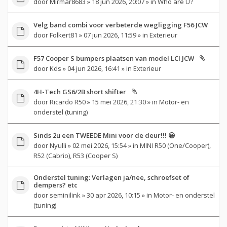
door
Mirmar8683
» 18 jun 2026, 20:07 » in
Who are U?
Velg band combi voor verbeterde wegligging F56 JCW
door
Folkert81
» 07 jun 2026, 11:59 » in
Exterieur
F57 Cooper S bumpers plaatsen van model LCI JCW
door
Kds
» 04 jun 2026, 16:41 » in
Exterieur
4H-Tech GS6/2B short shifter
door
Ricardo R50
» 15 mei 2026, 21:30 » in
Motor- en
onderstel (tuning)
Sinds 2u een TWEEDE Mini voor de deur!!! 😀
door
Nyulli
» 02 mei 2026, 15:54 » in
MINI R50 (One/Cooper),
R52 (Cabrio), R53 (Cooper S)
Onderstel tuning: Verlagen ja/nee, schroefset of
dempers? etc
door
seminilink
» 30 apr 2026, 10:15 » in
Motor- en onderstel
(tuning)