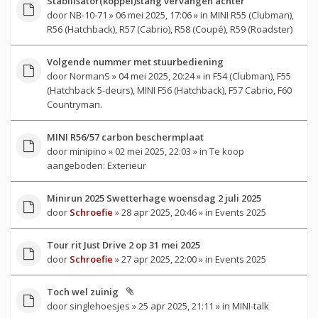
Stabilisator(koppel)stang vervangen achter
door
NB-10-71
» 06 mei 2025, 17:06 » in
MINI R55 (Clubman),
R56 (Hatchback), R57 (Cabrio), R58 (Coupé), R59 (Roadster)
Volgende nummer met stuurbediening
door
NormanS
» 04 mei 2025, 20:24 » in
F54 (Clubman), F55
(Hatchback 5-deurs), MINI F56 (Hatchback), F57 Cabrio, F60
Countryman.
MINI R56/57 carbon beschermplaat
door
minipino
» 02 mei 2025, 22:03 » in
Te koop
aangeboden: Exterieur
Minirun 2025 Swetterhage woensdag 2 juli 2025
door
Schroefie
» 28 apr 2025, 20:46 » in
Events 2025
Tour rit Just Drive 2 op 31 mei 2025
door
Schroefie
» 27 apr 2025, 22:00 » in
Events 2025
Toch wel zuinig
door
singlehoesjes
» 25 apr 2025, 21:11 » in
MINI-talk