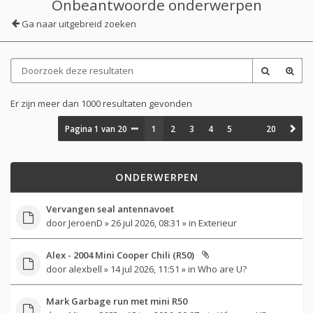
Onbeantwoorde onderwerpen
Ga naar uitgebreid zoeken
Er zijn meer dan 1000 resultaten gevonden
Pagina
1
van
20
1
2
3
4
5
…
20
ONDERWERPEN
Vervangen seal antennavoet
door
JeroenD
» 26 jul 2026, 08:31 » in
Exterieur
Alex - 2004 Mini Cooper Chili (R50)
door
alexbell
» 14 jul 2026, 11:51 » in
Who are U?
Mark Garbage run met mini R50