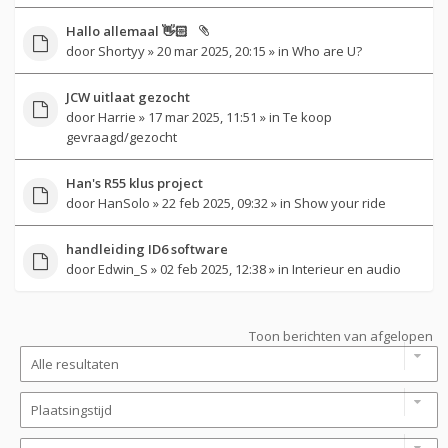
Hallo allemaal 👋🏻
door
Shortyy
» 20 mar 2025, 20:15 » in
Who are U?
JCW uitlaat gezocht
door
Harrie
» 17 mar 2025, 11:51 » in
Te koop
gevraagd/gezocht
Han's R55 klus project
door
HanSolo
» 22 feb 2025, 09:32 » in
Show your ride
handleiding ID6 software
door
Edwin_S
» 02 feb 2025, 12:38 » in
Interieur en audio
Toon berichten van afgelopen