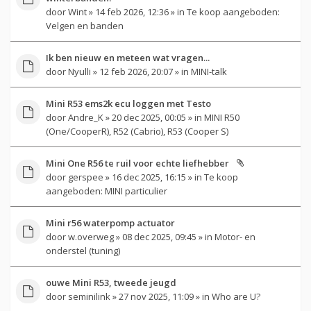
door
Wint
» 14 feb 2026, 12:36 » in
Te koop aangeboden:
Velgen en banden
Ik ben nieuw en meteen wat vragen...
door
Nyulli
» 12 feb 2026, 20:07 » in
MINI-talk
Mini R53 ems2k ecu loggen met Testo
door
Andre_K
» 20 dec 2025, 00:05 » in
MINI R50
(One/CooperR), R52 (Cabrio), R53 (Cooper S)
Mini One R56 te ruil voor echte liefhebber
door
gerspee
» 16 dec 2025, 16:15 » in
Te koop
aangeboden: MINI particulier
Mini r56 waterpomp actuator
door
w.overweg
» 08 dec 2025, 09:45 » in
Motor- en
onderstel (tuning)
ouwe Mini R53, tweede jeugd
door
seminilink
» 27 nov 2025, 11:09 » in
Who are U?