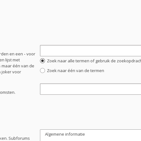
orden en een
-
voor
n lijst met
Zoek naar alle termen of gebruik de zoekopdracht
s maar één van de
Zoek naar één van de termen
 joker voor
komsten.
oeken. Subforums