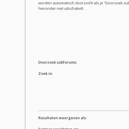
worden automatisch doorzocht als je “Doorzoek s
hieronder niet uitschakelt.
Doorzoek subforums:
Zoek in:
Resultaten weergeven als:
Sorteer resultaten op: