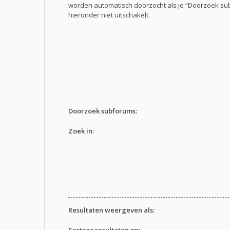
worden automatisch doorzocht als je “Doorzoek s
hieronder niet uitschakelt.
Doorzoek subforums:
Zoek in:
Resultaten weergeven als:
Sorteer resultaten op: