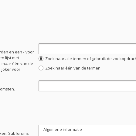
orden en een
-
voor
n lijst met
Zoek naar alle termen of gebruik de zoekopdracht
s maar één van de
Zoek naar één van de termen
 joker voor
komsten.
oeken. Subforums