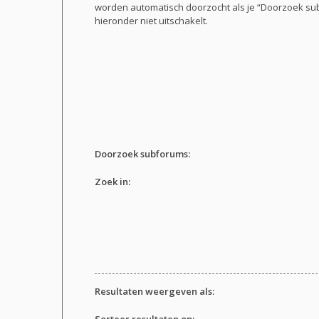
worden automatisch doorzocht als je “Doorzoek s
hieronder niet uitschakelt.
Doorzoek subforums:
Zoek in:
Resultaten weergeven als:
Sorteer resultaten op: