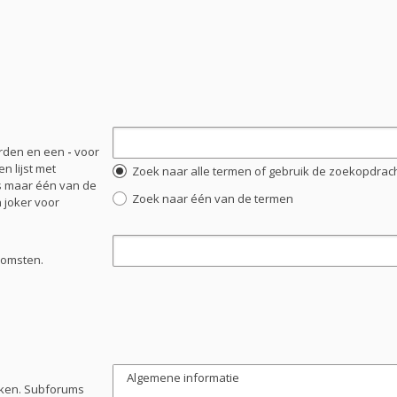
orden en een
-
voor
n lijst met
Zoek naar alle termen of gebruik de zoekopdracht
s maar één van de
Zoek naar één van de termen
 joker voor
komsten.
oeken. Subforums