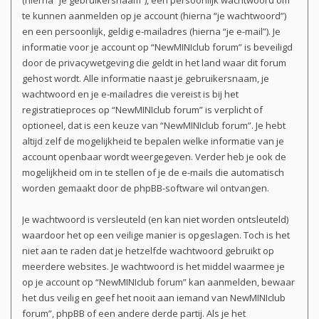
(hierna “je gebruikersnaam”), een persoonlijk wachtwoord om
te kunnen aanmelden op je account (hierna “je wachtwoord”)
en een persoonlijk, geldig e-mailadres (hierna “je e-mail”). Je
informatie voor je account op “NewMINIclub forum” is beveiligd
door de privacywetgeving die geldt in het land waar dit forum
gehost wordt. Alle informatie naast je gebruikersnaam, je
wachtwoord en je e-mailadres die vereist is bij het
registratieproces op “NewMINIclub forum” is verplicht of
optioneel, dat is een keuze van “NewMINIclub forum”. Je hebt
altijd zelf de mogelijkheid te bepalen welke informatie van je
account openbaar wordt weergegeven. Verder heb je ook de
mogelijkheid om in te stellen of je de e-mails die automatisch
worden gemaakt door de phpBB-software wil ontvangen.
Je wachtwoord is versleuteld (en kan niet worden ontsleuteld)
waardoor het op een veilige manier is opgeslagen. Toch is het
niet aan te raden dat je hetzelfde wachtwoord gebruikt op
meerdere websites. Je wachtwoord is het middel waarmee je
op je account op “NewMINIclub forum” kan aanmelden, bewaar
het dus veilig en geef het nooit aan iemand van NewMINIclub
forum”, phpBB of een andere derde partij. Als je het