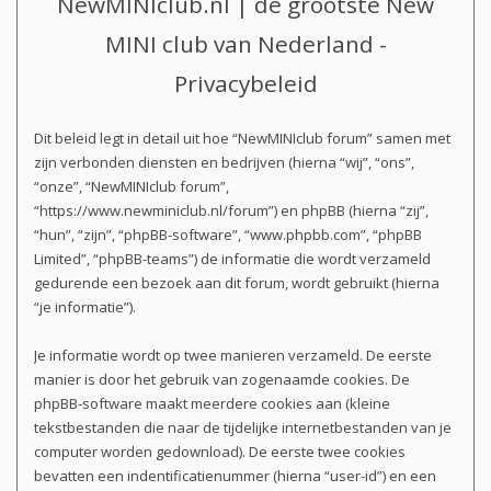
NewMINIclub.nl | de grootste New
MINI club van Nederland -
Privacybeleid
Dit beleid legt in detail uit hoe “NewMINIclub forum” samen met
zijn verbonden diensten en bedrijven (hierna “wij”, “ons”,
“onze”, “NewMINIclub forum”,
“https://www.newminiclub.nl/forum”) en phpBB (hierna “zij”,
“hun”, “zijn”, “phpBB-software”, “www.phpbb.com”, “phpBB
Limited”, “phpBB-teams”) de informatie die wordt verzameld
gedurende een bezoek aan dit forum, wordt gebruikt (hierna
“je informatie”).
Je informatie wordt op twee manieren verzameld. De eerste
manier is door het gebruik van zogenaamde cookies. De
phpBB-software maakt meerdere cookies aan (kleine
tekstbestanden die naar de tijdelijke internetbestanden van je
computer worden gedownload). De eerste twee cookies
bevatten een indentificatienummer (hierna “user-id”) en een