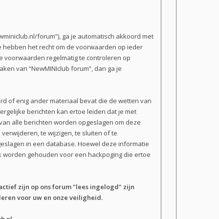
miniclub.nl/forum”), ga je automatisch akkoord met
We hebben het recht om de voorwaarden op ieder
 de voorwaarden regelmatig te controleren op
 maken van “NewMINIclub forum”, dan ga je
erd of enig ander materiaal bevat die de wetten van
rgelijke berichten kan ertoe leiden dat je met
n van alle berichten worden opgeslagen om deze
wijderen, te wijzigen, te sluiten of te
opgeslagen in een database. Hoewel deze informatie
ijk worden gehouden voor een hackpoging die ertoe
actief zijn op ons forum "lees ingelogd" zijn
eren voor uw en onze veiligheid.