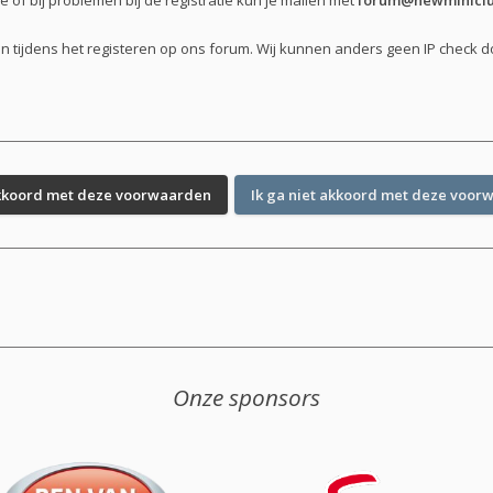
of bij problemen bij de registratie kun je mailen met
forum@newminiclu
en tijdens het registeren op ons forum. Wij kunnen anders geen IP check 
Onze sponsors