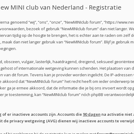
ew MINI club van Nederland - Registratie
erna genoemd “wij”, “ons”, “onze”, “NewMINIclub forum”, “https://www.new
e voorwaarden, bezoek of gebruik “NewMINIclub forum” dan niet langer. 
iervan tijdig op de hoogte te brengen, het is echter aan te raden om zelf
n, maak dan niet langer gebruik van “NewMINIclub forum”. Blijf je gebruik
oegingen.
d, obsceen, vulgair, lasterlijk, haatdragend, dreigend, seksueel georiënte
s gehost of internationale wetgeving kunnen schenden. Het plaatsen van de
 van dit forum. Tevens kan je provider worden ingelicht. De IP-adresse
kkoord dat “NewMINIclub forum” het recht heeft om ieder onderwerp te ver
iker ga je ermee akkoord, dat de informatie die je bij ons invoert wordt 
nder je toestemming, kan “NewMINIclub forum” nóch phpBB verantwoordel
of er inactieve accounts zijn. Accounts die
90 dagen
na activatie niet 
 de privacy wetgeving (AVG) dienen wij inactieve accounts te verwijd