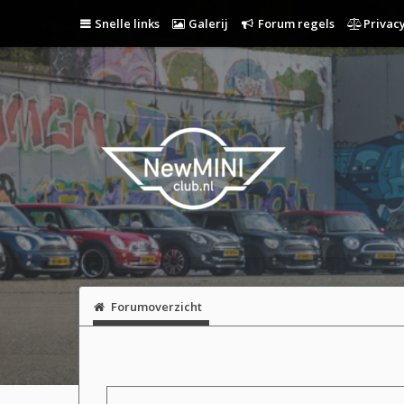
Snelle links
Galerij
Forum regels
Privacy
Forumoverzicht