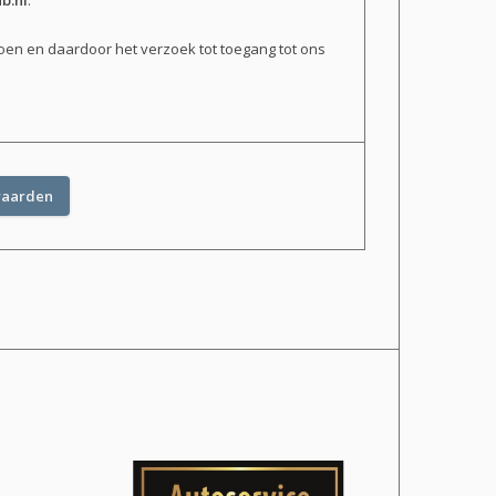
b.nl
.
doen en daardoor het verzoek tot toegang tot ons