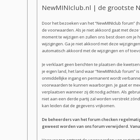
NewMINIclub.nl | de grootste N
Door het bezoeken van het “NewMINIclub forum” (hi
de voorwaarden. Als je niet akkoord gaat met dez
moment te wijzigen en zullen ons best doen om je h
wijzigingen. Ga je niet akkoord met deze wijziginge
automatisch akkoord met de wijzigingen en of toev
Je verklaart geen berichten te plaatsen die kwetsen
je eigen land, het land waar “NewMINIclub forum” i
onmiddellijke ingang en permanent wordt verbannen
voorwaarden te kunnen waarborgen. Je gaat er mee a
verplaatsen wanneer zij dit nodig achten. Als gebru
niet aan een derde partij zal worden verstrekt zó
kan leiden dat de gegevens vrijkomen.
De beheerders van het forum checken regelmatig 
geweest worden van ons forum verwijderd. Vanuit