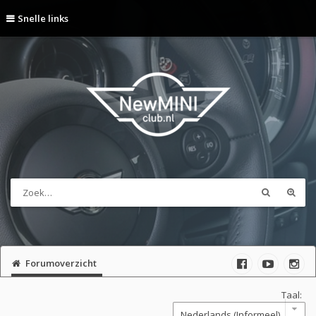
Snelle links
Forumoverzicht
Taal: