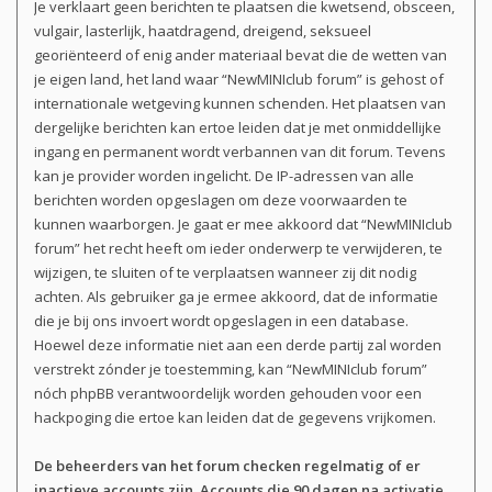
Je verklaart geen berichten te plaatsen die kwetsend, obsceen,
vulgair, lasterlijk, haatdragend, dreigend, seksueel
georiënteerd of enig ander materiaal bevat die de wetten van
je eigen land, het land waar “NewMINIclub forum” is gehost of
internationale wetgeving kunnen schenden. Het plaatsen van
dergelijke berichten kan ertoe leiden dat je met onmiddellijke
ingang en permanent wordt verbannen van dit forum. Tevens
kan je provider worden ingelicht. De IP-adressen van alle
berichten worden opgeslagen om deze voorwaarden te
kunnen waarborgen. Je gaat er mee akkoord dat “NewMINIclub
forum” het recht heeft om ieder onderwerp te verwijderen, te
wijzigen, te sluiten of te verplaatsen wanneer zij dit nodig
achten. Als gebruiker ga je ermee akkoord, dat de informatie
die je bij ons invoert wordt opgeslagen in een database.
Hoewel deze informatie niet aan een derde partij zal worden
verstrekt zónder je toestemming, kan “NewMINIclub forum”
nóch phpBB verantwoordelijk worden gehouden voor een
hackpoging die ertoe kan leiden dat de gegevens vrijkomen.
De beheerders van het forum checken regelmatig of er
inactieve accounts zijn. Accounts die
90 dagen
na activatie