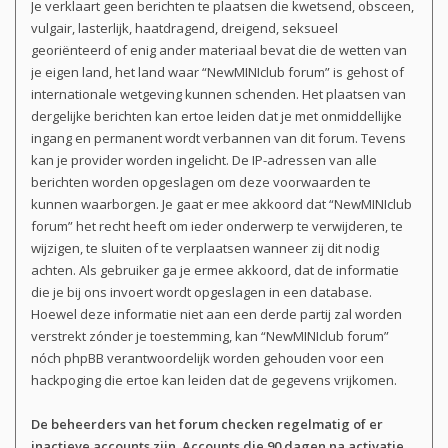
Je verklaart geen berichten te plaatsen die kwetsend, obsceen,
vulgair, lasterlijk, haatdragend, dreigend, seksueel
georiënteerd of enig ander materiaal bevat die de wetten van
je eigen land, het land waar “NewMINIclub forum” is gehost of
internationale wetgeving kunnen schenden. Het plaatsen van
dergelijke berichten kan ertoe leiden dat je met onmiddellijke
ingang en permanent wordt verbannen van dit forum. Tevens
kan je provider worden ingelicht. De IP-adressen van alle
berichten worden opgeslagen om deze voorwaarden te
kunnen waarborgen. Je gaat er mee akkoord dat “NewMINIclub
forum” het recht heeft om ieder onderwerp te verwijderen, te
wijzigen, te sluiten of te verplaatsen wanneer zij dit nodig
achten. Als gebruiker ga je ermee akkoord, dat de informatie
die je bij ons invoert wordt opgeslagen in een database.
Hoewel deze informatie niet aan een derde partij zal worden
verstrekt zónder je toestemming, kan “NewMINIclub forum”
nóch phpBB verantwoordelijk worden gehouden voor een
hackpoging die ertoe kan leiden dat de gegevens vrijkomen.
De beheerders van het forum checken regelmatig of er
inactieve accounts zijn. Accounts die
90 dagen
na activatie