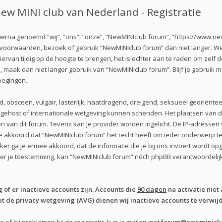
ew MINI club van Nederland - Registratie
erna genoemd “wij”, “ons”, “onze”, “NewMINIclub forum”, “https://www.new
e voorwaarden, bezoek of gebruik “NewMINIclub forum” dan niet langer. 
iervan tijdig op de hoogte te brengen, het is echter aan te raden om zelf
n, maak dan niet langer gebruik van “NewMINIclub forum”. Blijf je gebruik
oegingen.
d, obsceen, vulgair, lasterlijk, haatdragend, dreigend, seksueel georiënte
s gehost of internationale wetgeving kunnen schenden. Het plaatsen van de
 van dit forum. Tevens kan je provider worden ingelicht. De IP-adresse
kkoord dat “NewMINIclub forum” het recht heeft om ieder onderwerp te ver
iker ga je ermee akkoord, dat de informatie die je bij ons invoert wordt 
nder je toestemming, kan “NewMINIclub forum” nóch phpBB verantwoordel
of er inactieve accounts zijn. Accounts die
90 dagen
na activatie niet 
 de privacy wetgeving (AVG) dienen wij inactieve accounts te verwijd