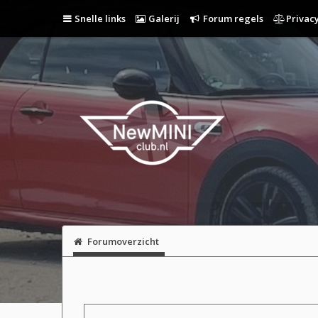
Snelle links
Galerij
Forum regels
Privacy
Forumoverzicht