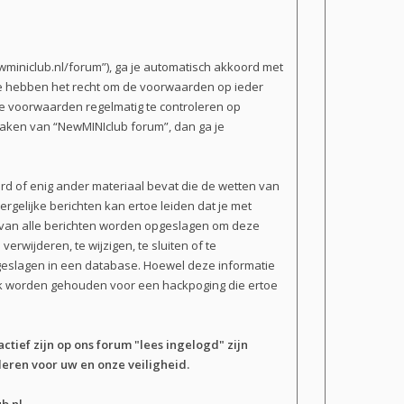
miniclub.nl/forum”), ga je automatisch akkoord met
We hebben het recht om de voorwaarden op ieder
 de voorwaarden regelmatig te controleren op
 maken van “NewMINIclub forum”, dan ga je
erd of enig ander materiaal bevat die de wetten van
rgelijke berichten kan ertoe leiden dat je met
n van alle berichten worden opgeslagen om deze
wijderen, te wijzigen, te sluiten of te
opgeslagen in een database. Hoewel deze informatie
ijk worden gehouden voor een hackpoging die ertoe
actief zijn op ons forum "lees ingelogd" zijn
eren voor uw en onze veiligheid.