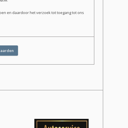
b.nl
.
doen en daardoor het verzoek tot toegang tot ons