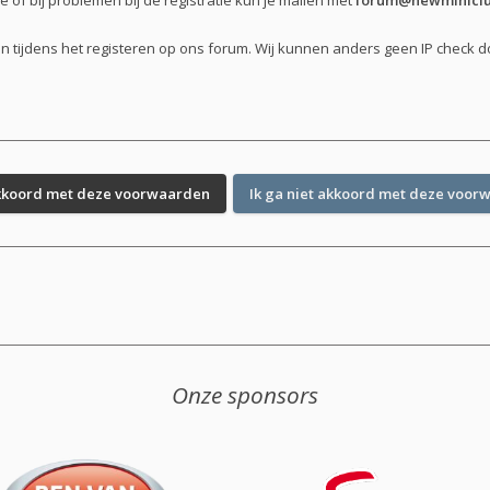
of bij problemen bij de registratie kun je mailen met
forum@newminiclu
en tijdens het registeren op ons forum. Wij kunnen anders geen IP check 
Onze sponsors