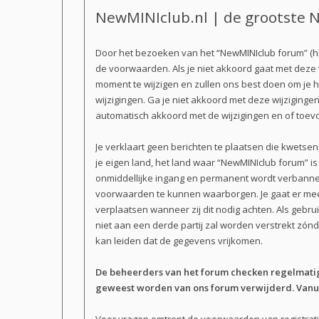
NewMINIclub.nl | de grootste N
Door het bezoeken van het “NewMINIclub forum” (hi
de voorwaarden. Als je niet akkoord gaat met dez
moment te wijzigen en zullen ons best doen om je h
wijzigingen. Ga je niet akkoord met deze wijziginge
automatisch akkoord met de wijzigingen en of toev
Je verklaart geen berichten te plaatsen die kwetsen
je eigen land, het land waar “NewMINIclub forum” i
onmiddellijke ingang en permanent wordt verbannen
voorwaarden te kunnen waarborgen. Je gaat er mee a
verplaatsen wanneer zij dit nodig achten. Als gebru
niet aan een derde partij zal worden verstrekt zó
kan leiden dat de gegevens vrijkomen.
De beheerders van het forum checken regelmatig 
geweest worden van ons forum verwijderd. Vanuit