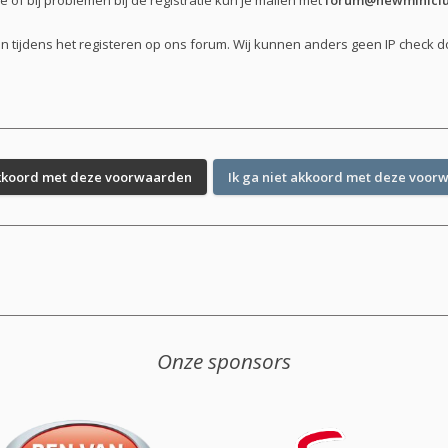
of bij problemen bij de registratie kun je mailen met
forum@newminiclu
en tijdens het registeren op ons forum. Wij kunnen anders geen IP check 
Onze sponsors