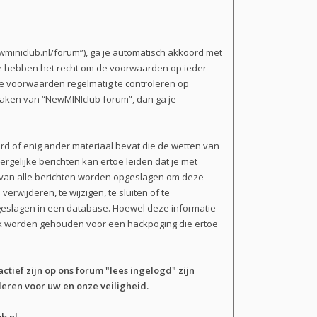
miniclub.nl/forum”), ga je automatisch akkoord met
We hebben het recht om de voorwaarden op ieder
 de voorwaarden regelmatig te controleren op
 maken van “NewMINIclub forum”, dan ga je
erd of enig ander materiaal bevat die de wetten van
rgelijke berichten kan ertoe leiden dat je met
n van alle berichten worden opgeslagen om deze
wijderen, te wijzigen, te sluiten of te
opgeslagen in een database. Hoewel deze informatie
ijk worden gehouden voor een hackpoging die ertoe
actief zijn op ons forum "lees ingelogd" zijn
eren voor uw en onze veiligheid.