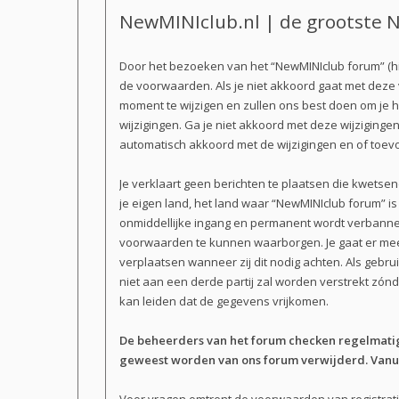
NewMINIclub.nl | de grootste N
Door het bezoeken van het “NewMINIclub forum” (hi
de voorwaarden. Als je niet akkoord gaat met dez
moment te wijzigen en zullen ons best doen om je h
wijzigingen. Ga je niet akkoord met deze wijziginge
automatisch akkoord met de wijzigingen en of toev
Je verklaart geen berichten te plaatsen die kwetsen
je eigen land, het land waar “NewMINIclub forum” i
onmiddellijke ingang en permanent wordt verbannen
voorwaarden te kunnen waarborgen. Je gaat er mee a
verplaatsen wanneer zij dit nodig achten. Als gebru
niet aan een derde partij zal worden verstrekt zó
kan leiden dat de gegevens vrijkomen.
De beheerders van het forum checken regelmatig 
geweest worden van ons forum verwijderd. Vanuit