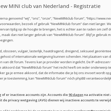
ew MINI club van Nederland - Registratie
erna genoemd “wij”, “ons”, “onze”, “NewMINIclub forum”, “https://www.new
e voorwaarden, bezoek of gebruik “NewMINIclub forum” dan niet langer. 
iervan tijdig op de hoogte te brengen, het is echter aan te raden om zelf
n, maak dan niet langer gebruik van “NewMINIclub forum”. Blijf je gebruik
oegingen.
d, obsceen, vulgair, lasterlijk, haatdragend, dreigend, seksueel georiënte
s gehost of internationale wetgeving kunnen schenden. Het plaatsen van de
 van dit forum. Tevens kan je provider worden ingelicht. De IP-adresse
kkoord dat “NewMINIclub forum” het recht heeft om ieder onderwerp te ver
iker ga je ermee akkoord, dat de informatie die je bij ons invoert wordt 
nder je toestemming, kan “NewMINIclub forum” nóch phpBB verantwoordel
of er inactieve accounts zijn. Accounts die
90 dagen
na activatie niet 
 de privacy wetgeving (AVG) dienen wij inactieve accounts te verwijd