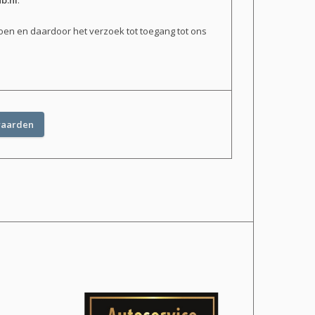
b.nl
.
doen en daardoor het verzoek tot toegang tot ons