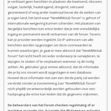
Je verklaart geen berichten te plaatsen die kwetsend, obsceen,
vulgair, lasterlijk, haatdragend, dreigend, seksueel
georiënteerd of enig ander materiaal bevat die de wetten van
je eigen land, het land waar “NewMINIclub forum” is gehost of
internationale wetgeving kunnen schenden. Het plaatsen van
dergelijke berichten kan ertoe leiden dat je met onmiddellijke
ingang en permanent wordt verbannen van dit forum. Tevens
kan je provider worden ingelicht. De IP-adressen van alle
berichten worden opgeslagen om deze voorwaarden te
kunnen waarborgen. Je gaat er mee akkoord dat “NewMINIclub
forum” het recht heeft om ieder onderwerp te verwijderen, te
wijzigen, te sluiten of te verplaatsen wanneer zij dit nodig
achten. Als gebruiker ga je ermee akkoord, dat de informatie
die je bij ons invoert wordt opgeslagen in een database.
Hoewel deze informatie niet aan een derde partij zal worden
verstrekt zónder je toestemming, kan “NewMINIclub forum”
nóch phpBB verantwoordelijk worden gehouden voor een
hackpoging die ertoe kan leiden dat de gegevens vrijkomen.
De beheerders van het forum checken regelmatig of er
inactieve accounts zijn. Accounts die
90 dagen
na activatie