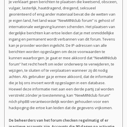
Je verklaart geen berichten te plaatsen die kwetsend, obsceen,
vulgair, lasterlijk, haatdragend, dreigend, seksueel
georiënteerd of enig ander materiaal bevat die de wetten van
je eigen land, het land waar “NewMINIclub forum” is gehost of
internationale wetgeving kunnen schenden. Het plaatsen van
dergelijke berichten kan ertoe leiden dat je met onmiddellijke
ingang en permanent wordt verbannen van dit forum. Tevens
kan je provider worden ingelicht. De IP-adressen van alle
berichten worden opgeslagen om deze voorwaarden te
kunnen waarborgen. Je gaat er mee akkoord dat “NewMINIclub
forum” het recht heeft om ieder onderwerp te verwijderen, te
wijzigen, te sluiten of te verplaatsen wanneer zij dit nodig
achten. Als gebruiker ga je ermee akkoord, dat de informatie
die je bij ons invoert wordt opgeslagen in een database.
Hoewel deze informatie niet aan een derde partij zal worden
verstrekt zónder je toestemming, kan “NewMINIclub forum”
nóch phpBB verantwoordelijk worden gehouden voor een
hackpoging die ertoe kan leiden dat de gegevens vrijkomen.
De beheerders van het forum checken regelmatig of er
inactieve accounts zijn. Accounts die
90 dagen
na activatie